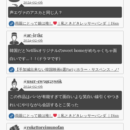
2024-02-06
声エヴァのアスカと同じ人？
両親にとって娘は推し
｜私ときどきレッサーパンダ ｜Disney (
@ar-jz5kc
2024-02-06
韓国だとNetflixオリジナルのsweet homeがめちゃくちゃ面
白いです...！！(ドラマです)
【手加減出来ない韓国映画6選Part3/ホラー・サスペンス・ノワ
@user-ew5qg2yw6k
2024-02-06
この作品はパパが有能すぎて面白いよな笑白い線引くやつき
れいにやりながら会話するとこ笑った
両親にとって娘は推し
｜私ときどきレッサーパンダ ｜Disney (
@rokettoreimunofan