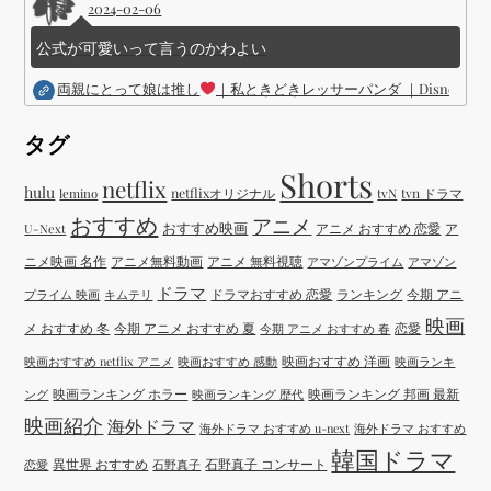
2024-02-06
公式が可愛いって言うのかわよい
両親にとって娘は推し
｜私ときどきレッサーパンダ ｜Disney (
タグ
Shorts
netflix
hulu
netflixオリジナル
tvN
tvn ドラマ
lemino
おすすめ
アニメ
おすすめ映画
アニメ おすすめ 恋愛
ア
U-Next
ニメ映画 名作
アニメ無料動画
アニメ 無料視聴
アマゾンプライム
アマゾン
ドラマ
ドラマおすすめ 恋愛
ランキング
今期 アニ
プライム 映画
キムテリ
映画
メ おすすめ 冬
今期 アニメ おすすめ 夏
恋愛
今期 アニメ おすすめ 春
映画おすすめ 洋画
映画おすすめ netflix アニメ
映画おすすめ 感動
映画ランキ
映画ランキング ホラー
映画ランキング 邦画 最新
ング
映画ランキング 歴代
映画紹介
海外ドラマ
海外ドラマ おすすめ u-next
海外ドラマ おすすめ
韓国ドラマ
異世界 おすすめ
石野真子 コンサート
恋愛
石野真子