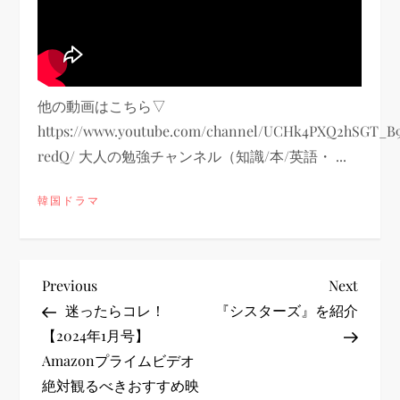
他の動画はこちら▽
https://www.youtube.com/channel/UCHk4PXQ2hSGT_B
redQ/ 大人の勉強チャンネル（知識/本/英語・ ...
韓国ドラマ
投
Previous
Next
Previous
Next
Post
Post
迷ったらコレ！
『シスターズ』を紹介
稿
【2024年1月号】
Amazonプライムビデオ
ナ
絶対観るべきおすすめ映