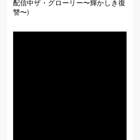
配信中ザ・グローリー〜輝かしき復
讐〜)