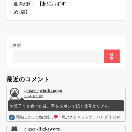
ビ
画を紹介！【超絶おすす
め3選】
ゲ
ー
シ
検索
検
ョ
索
ン
最近のコメント
@user-jw6dh2qq9g
2024-02-06
お菓子？を食べた後、手をズボンで拭く仕草がリアル
両親にとって娘は推し
｜私ときどきレッサーパンダ ｜Disney (
@user-fl1zk5ww7n