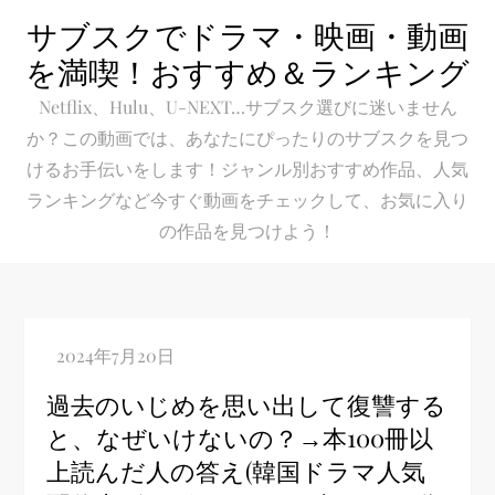
Skip
サブスクでドラマ・映画・動画
to
を満喫！おすすめ＆ランキング
content
Netflix、Hulu、U-NEXT…サブスク選びに迷いません
か？この動画では、あなたにぴったりのサブスクを見つ
けるお手伝いをします！ジャンル別おすすめ作品、人気
ランキングなど今すぐ動画をチェックして、お気に入り
の作品を見つけよう！
過去のいじめを思い出して復讐する
と、なぜいけないの？→本100冊以
上読んだ人の答え(韓国ドラマ人気