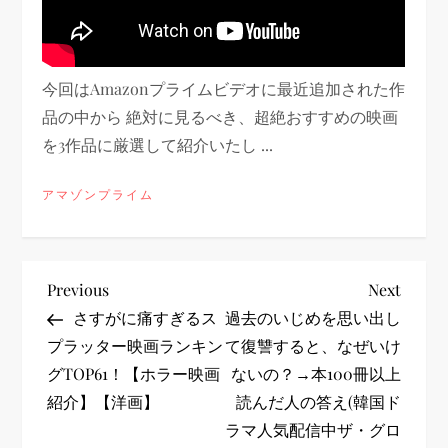
今回はAmazonプライムビデオに最近追加された作
品の中から 絶対に見るべき、超絶おすすめの映画
を3作品に厳選して紹介いたし ...
アマゾンプライム
投
Previous
Next
Previous
Next
Post
Post
さすがに痛すぎるス
過去のいじめを思い出し
稿
プラッター映画ランキン
て復讐すると、なぜいけ
グTOP61！【ホラー映画
ないの？→本100冊以上
ナ
紹介】【洋画】
読んだ人の答え(韓国ド
ビ
ラマ人気配信中ザ・グロ