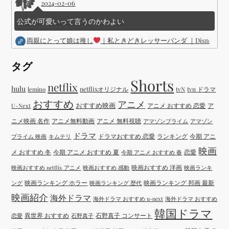
2024-02-06
公式が可愛いって言うのかわよい
両親にとって娘は推し
｜私ときどきレッサーパンダ ｜Disney (
タグ
Shorts
netflix
hulu
netflixオリジナル
tvN
tvn ドラマ
lemino
おすすめ
アニメ
おすすめ映画
アニメ おすすめ 恋愛
ア
U-Next
ニメ映画 名作
アニメ無料動画
アニメ 無料視聴
アマゾンプライム
アマゾン
ドラマ
ドラマおすすめ 恋愛
ランキング
今期 アニ
プライム 映画
キムテリ
映画
メ おすすめ 冬
今期 アニメ おすすめ 夏
恋愛
今期 アニメ おすすめ 春
映画おすすめ 洋画
映画おすすめ netflix アニメ
映画おすすめ 感動
映画ランキ
映画ランキング ホラー
映画ランキング 邦画 最新
ング
映画ランキング 歴代
映画紹介
海外ドラマ
海外ドラマ おすすめ u-next
海外ドラマ おすすめ
韓国ドラマ
異世界 おすすめ
石野真子 コンサート
恋愛
石野真子