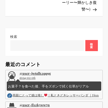
ーリー〜輝かしき復
ゲ
讐〜)
ー
シ
検索
ョ
検
索
ン
最近のコメント
@user-jw6dh2qq9g
2024-02-06
お菓子？を食べた後、手をズボンで拭く仕草がリアル
両親にとって娘は推し
｜私ときどきレッサーパンダ ｜Disney (
@user-fl1zk5ww7n