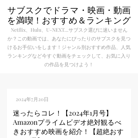
Skip
サブスクでドラマ・映画・動画
to
を満喫！おすすめ＆ランキング
content
Netflix、Hulu、U-NEXT…サブスク選びに迷いません
か？この動画では、あなたにぴったりのサブスクを見つ
けるお手伝いをします！ジャンル別おすすめ作品、人気
ランキングなど今すぐ動画をチェックして、お気に入り
の作品を見つけよう！
迷ったらコレ！【2024年1月号】
Amazonプライムビデオ絶対観るべ
きおすすめ映画を紹介！【超絶おす