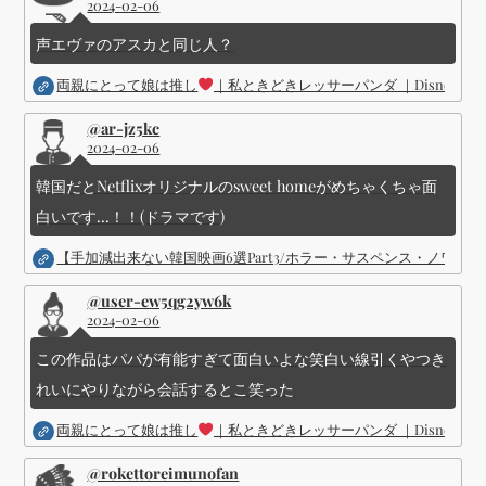
2024-02-06
声エヴァのアスカと同じ人？
両親にとって娘は推し
｜私ときどきレッサーパンダ ｜Disney (
@ar-jz5kc
2024-02-06
韓国だとNetflixオリジナルのsweet homeがめちゃくちゃ面
白いです...！！(ドラマです)
【手加減出来ない韓国映画6選Part3/ホラー・サスペンス・ノワ
@user-ew5qg2yw6k
2024-02-06
この作品はパパが有能すぎて面白いよな笑白い線引くやつき
れいにやりながら会話するとこ笑った
両親にとって娘は推し
｜私ときどきレッサーパンダ ｜Disney (
@rokettoreimunofan