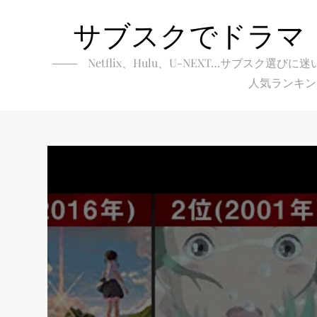
Skip
サブスクでドラマ
to
content
Netflix、Hulu、U-NEXT…サブ
人気ランキン