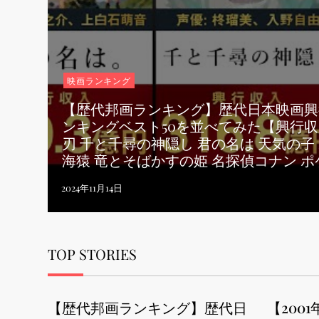
映画ランキング
【歴代邦画ランキング】歴代日本映画興
ンキングベスト50を並べてみた【興行収
刃 千と千尋の神隠し 君の名は 天気の子 R
海猿 竜とそばかすの姫 名探偵コナン 
TOP STORIES
【歴代邦画ランキング】歴代日
【200