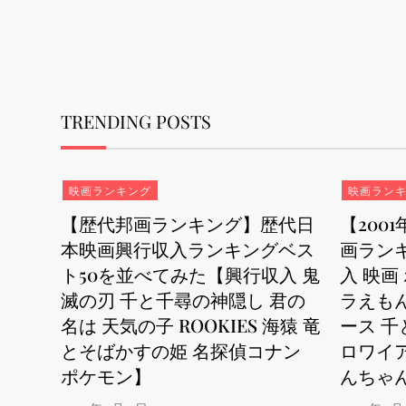
TRENDING POSTS
映画ランキング
映画ラン
【歴代邦画ランキング】歴代日
【200
本映画興行収入ランキングベス
画ランキ
ト50を並べてみた【興行収入 鬼
入 映画
滅の刃 千と千尋の神隠し 君の
ラえもん
名は 天気の子 ROOKIES 海猿 竜
ース 千
とそばかすの姫 名探偵コナン
ロワイア
ポケモン】
んちゃ