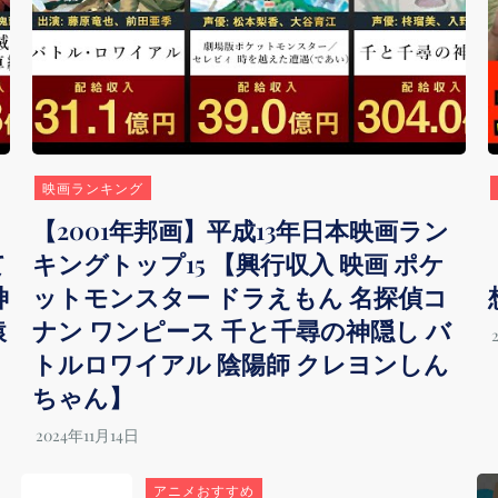
映画ランキング
【2001年邦画】平成13年日本映画ラン
て
キングトップ15 【興行収入 映画 ポケ
神
ットモンスター ドラえもん 名探偵コ
猿
ナン ワンピース 千と千尋の神隠し バ
トルロワイアル 陰陽師 クレヨンしん
ちゃん】
アニメおすすめ