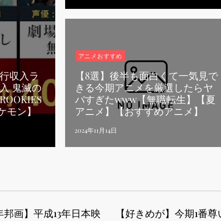
アニメおすすめ
行収入ラ
【8選】後半も面白くて一気見で
入 鬼滅の
きる今期アニメを厳選したらヤ
OOKIES
バすぎたwww【無職転生】【夏
ポケモン】
アニメ】【おすすめアニメ】
1年邦画】平成13年日本映
【好きめが】今期1番尊