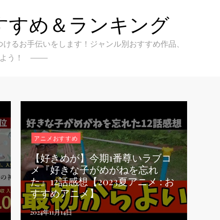
すすめ＆ランキング
クを見つけるお手伝いをします！ジャンル別おすすめ作品、
よう！
画
アニメおすすめ
【好きめが】今期1番尊いラブコ
メ『好きな子がめがねを忘れ
た』12話感想【2023夏アニメ : お
すすめアニメ】