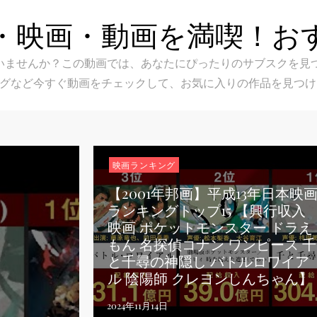
・映画・動画を満喫！お
スク選びに迷いませんか？この動画では、あなたにぴったりのサブス
グなど今すぐ動画をチェックして、お気に入りの作品を見つけ
映画ランキング
【2001年邦画】平成13年日本映
ランキングトップ15 【興行収入
映画 ポケットモンスター ドラえ
もん 名探偵コナン ワンピース 千
と千尋の神隠し バトルロワイア
ル 陰陽師 クレヨンしんちゃん】