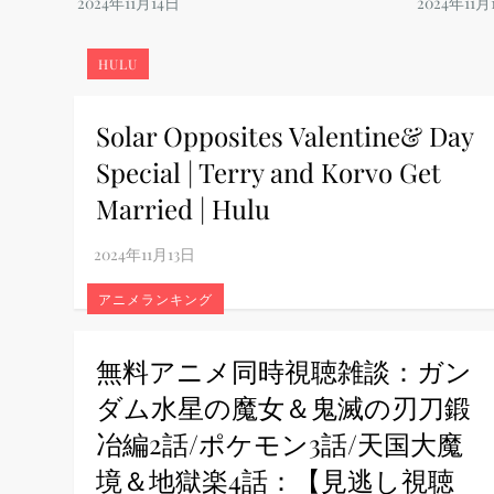
HULU
Solar Opposites Valentine& Day
Special | Terry and Korvo Get
Married | Hulu
アニメランキング
無料アニメ同時視聴雑談：ガン
ダム水星の魔女＆鬼滅の刃刀鍛
冶編2話/ポケモン3話/天国大魔
境＆地獄楽4話：【見逃し視聴