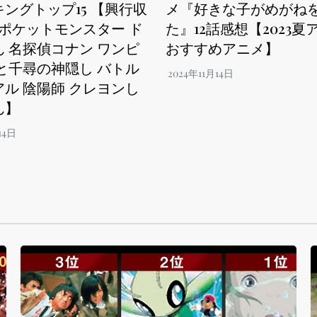
ングトップ15 【興行収
メ『好きな子がめがね
 ポケットモンスター ド
た』12話感想【2023夏ア
 名探偵コナン ワンピ
おすすめアニメ】
と千尋の神隠し バトル
ル 陰陽師 クレヨンし
ん】