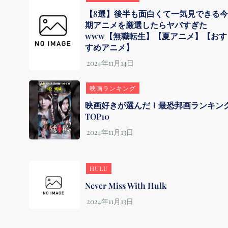
【8選】後半も面白くて一気見できる
期アニメを厳選したらヤバすぎた
www【無職転生】【夏アニメ】【おす
すめアニメ】
映画ランキング
映画好きが選んだ！最恐邦画ランキン
TOP10
HULU
Never Miss With Hulk