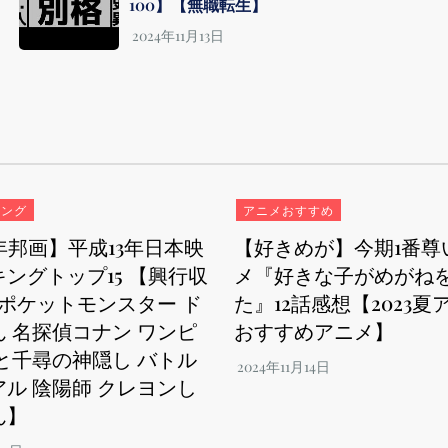
100】【無職転生】
キング
アニメおすすめ
1年邦画】平成13年日本映
【好きめが】今期1番尊
ングトップ15 【興行収
メ『好きな子がめがね
 ポケットモンスター ド
た』12話感想【2023夏ア
 名探偵コナン ワンピ
おすすめアニメ】
と千尋の神隠し バトル
ル 陰陽師 クレヨンし
ん】