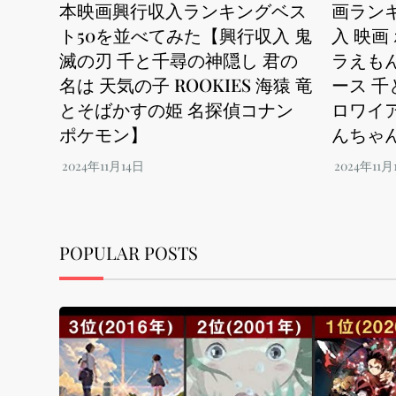
本映画興行収入ランキングベス
画ランキ
ト50を並べてみた【興行収入 鬼
入 映画
滅の刃 千と千尋の神隠し 君の
ラえもん
名は 天気の子 ROOKIES 海猿 竜
ース 千
とそばかすの姫 名探偵コナン
ロワイア
ポケモン】
んちゃ
POPULAR POSTS