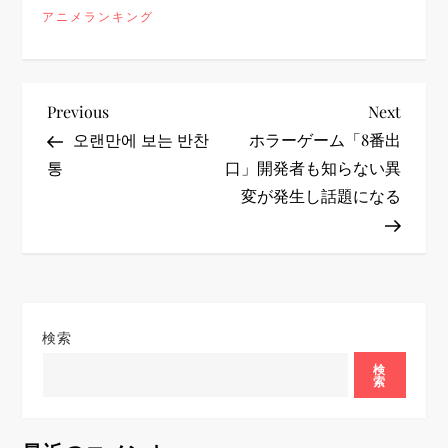
アニメランキング
投
Previous
Next
Previous
Next
Post
Post
오랜만에 보는 반찬
ホラーゲーム「8番出
稿
통
口」開発者も知らない異
変が発生し話題になる
ナ
ビ
ゲ
検索
ー
検
索
シ