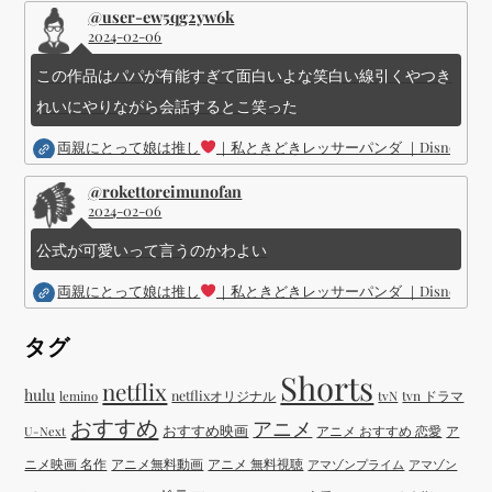
@user-ew5qg2yw6k
2024-02-06
この作品はパパが有能すぎて面白いよな笑白い線引くやつき
れいにやりながら会話するとこ笑った
両親にとって娘は推し
｜私ときどきレッサーパンダ ｜Disney (
@rokettoreimunofan
2024-02-06
公式が可愛いって言うのかわよい
両親にとって娘は推し
｜私ときどきレッサーパンダ ｜Disney (
タグ
Shorts
netflix
hulu
netflixオリジナル
tvN
tvn ドラマ
lemino
おすすめ
アニメ
おすすめ映画
アニメ おすすめ 恋愛
ア
U-Next
ニメ映画 名作
アニメ無料動画
アニメ 無料視聴
アマゾンプライム
アマゾン