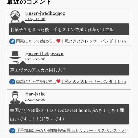
ョ
最近のコメント
ン
@user-jw6dh2qq9g
2024-02-06
お菓子？を食べた後、手をズボンで拭く仕草がリアル
両親にとって娘は推し
｜私ときどきレッサーパンダ ｜Disney (
@user-fl1zk5ww7n
2024-02-06
声エヴァのアスカと同じ人？
両親にとって娘は推し
｜私ときどきレッサーパンダ ｜Disney (
@ar-jz5kc
2024-02-06
韓国だとNetflixオリジナルのsweet homeがめちゃくちゃ面
白いです...！！(ドラマです)
【手加減出来ない韓国映画6選Part3/ホラー・サスペンス・ノワ