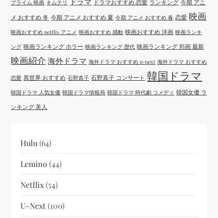
ドラマ
ドラマおすすめ 恋愛
ランキング
今期 アニ
プライム 映画
キムテリ
映画
メ おすすめ 冬
今期 アニメ おすすめ 夏
恋愛
今期 アニメ おすすめ 春
映画おすすめ 洋画
映画おすすめ netflix アニメ
映画おすすめ 感動
映画ランキ
映画ランキング ホラー
映画ランキング 邦画 最新
ング
映画ランキング 歴代
映画紹介
海外ドラマ
海外ドラマ おすすめ u-next
海外ドラマ おすすめ
韓国ドラマ
異世界 おすすめ
石野真子 コンサート
恋愛
石野真子
韓国女優 ラ
韓国ドラマ 人気女優
韓国ドラマ情報局
韓国ドラマ 時代劇 コメディ
ンキング 美人
Hulu
(64)
Lemino
(44)
Netflix
(54)
U-Next
(100)