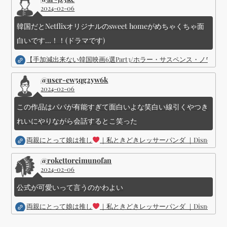
2024-02-06
韓国だとNetflixオリジナルのsweet homeがめちゃくちゃ面
白いです...！！(ドラマです)
【手加減出来ない韓国映画6選Part3/ホラー・サスペンス・ノワ
@user-ew5qg2yw6k
2024-02-06
この作品はパパが有能すぎて面白いよな笑白い線引くやつき
れいにやりながら会話するとこ笑った
両親にとって娘は推し
｜私ときどきレッサーパンダ ｜Disney (
@rokettoreimunofan
2024-02-06
公式が可愛いって言うのかわよい
両親にとって娘は推し
｜私ときどきレッサーパンダ ｜Disney (