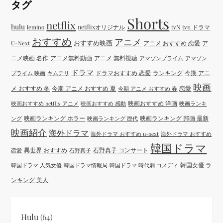
タグ
Shorts
netflix
hulu
netflixオリジナル
tvN
tvn ドラマ
lemino
おすすめ
アニメ
おすすめ映画
アニメ おすすめ 恋愛
ア
U-Next
ニメ映画 名作
アニメ無料動画
アニメ 無料視聴
アマゾンプライム
アマゾン
ドラマ
ドラマおすすめ 恋愛
ランキング
今期 アニ
プライム 映画
キムテリ
映画
メ おすすめ 冬
今期 アニメ おすすめ 夏
恋愛
今期 アニメ おすすめ 春
映画おすすめ 洋画
映画おすすめ netflix アニメ
映画おすすめ 感動
映画ランキ
映画ランキング ホラー
映画ランキング 邦画 最新
ング
映画ランキング 歴代
映画紹介
海外ドラマ
海外ドラマ おすすめ u-next
海外ドラマ おすすめ
韓国ドラマ
異世界 おすすめ
石野真子 コンサート
恋愛
石野真子
韓国女優 ラ
韓国ドラマ 人気女優
韓国ドラマ情報局
韓国ドラマ 時代劇 コメディ
ンキング 美人
Hulu
(64)