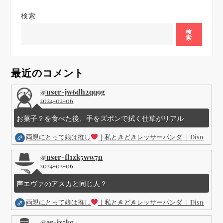
ョ
検索
ン
検
索
最近のコメント
@user-jw6dh2qq9g
2024-02-06
お菓子？を食べた後、手をズボンで拭く仕草がリアル
両親にとって娘は推し
｜私ときどきレッサーパンダ ｜Disney (
@user-fl1zk5ww7n
2024-02-06
声エヴァのアスカと同じ人？
両親にとって娘は推し
｜私ときどきレッサーパンダ ｜Disney (
@ar-jz5kc