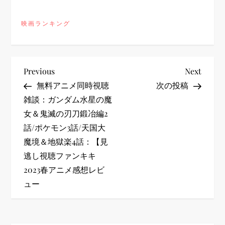
映画ランキング
投
Previous
Next
Previous
Next
Post
Post
無料アニメ同時視聴
次の投稿
稿
雑談：ガンダム水星の魔
女＆鬼滅の刃刀鍛冶編2
ナ
話/ポケモン3話/天国大
ビ
魔境＆地獄楽4話：【見
逃し視聴ファンキキ
ゲ
2023春アニメ感想レビ
ュー
ー
シ