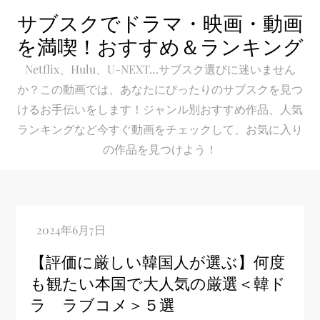
Skip
サブスクでドラマ・映画・動画
to
を満喫！おすすめ＆ランキング
content
Netflix、Hulu、U-NEXT…サブスク選びに迷いません
か？この動画では、あなたにぴったりのサブスクを見つ
けるお手伝いをします！ジャンル別おすすめ作品、人気
ランキングなど今すぐ動画をチェックして、お気に入り
の作品を見つけよう！
【評価に厳しい韓国人が選ぶ】何度
も観たい本国で大人気の厳選＜韓ド
ラ ラブコメ＞５選