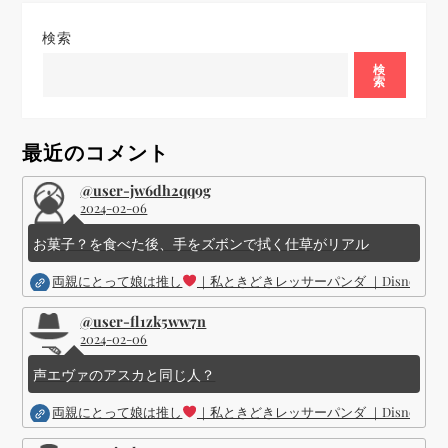
ゲ
検索
ー
検
索
シ
ョ
最近のコメント
ン
@user-jw6dh2qq9g
2024-02-06
お菓子？を食べた後、手をズボンで拭く仕草がリアル
両親にとって娘は推し
｜私ときどきレッサーパンダ ｜Disney (
@user-fl1zk5ww7n
2024-02-06
声エヴァのアスカと同じ人？
両親にとって娘は推し
｜私ときどきレッサーパンダ ｜Disney (