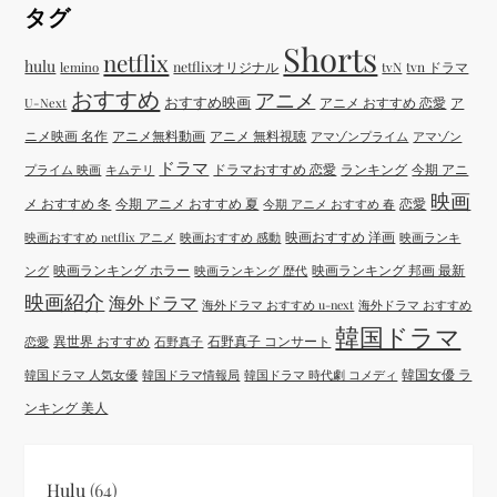
タグ
Shorts
netflix
hulu
netflixオリジナル
tvN
tvn ドラマ
lemino
おすすめ
アニメ
おすすめ映画
アニメ おすすめ 恋愛
ア
U-Next
ニメ映画 名作
アニメ無料動画
アニメ 無料視聴
アマゾンプライム
アマゾン
ドラマ
ドラマおすすめ 恋愛
ランキング
今期 アニ
プライム 映画
キムテリ
映画
メ おすすめ 冬
今期 アニメ おすすめ 夏
恋愛
今期 アニメ おすすめ 春
映画おすすめ 洋画
映画おすすめ netflix アニメ
映画おすすめ 感動
映画ランキ
映画ランキング ホラー
映画ランキング 邦画 最新
ング
映画ランキング 歴代
映画紹介
海外ドラマ
海外ドラマ おすすめ u-next
海外ドラマ おすすめ
韓国ドラマ
異世界 おすすめ
石野真子 コンサート
恋愛
石野真子
韓国女優 ラ
韓国ドラマ 人気女優
韓国ドラマ情報局
韓国ドラマ 時代劇 コメディ
ンキング 美人
Hulu
(64)