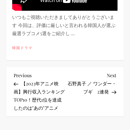
いつもご視聴いただきましてありがとうございま
す 今回は、評価に厳しいと言われる韓国人が選ぶ
厳選ラブコメ5選をご紹介し ...
韓国ドラマ
投
Previous
Next
Previous
Next
Post
Post
【2023年アニメ映
石野真子 ／ ワンダー・
稿
画】興行収入ランキング
ブギ 2連発
TOP10！歴代1位を達成
ナ
したのは"あの"アニメ
ビ