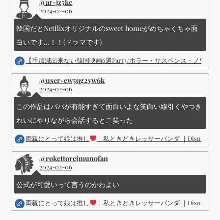
@ar-jz5kc
2024-02-06
韓国だとNetflixオリジナルのsweet homeがめちゃくちゃ面
白いです...！！(ドラマです)
【手加減出来ない韓国映画6選Part3/ホラー・サスペンス・ノワ
@user-ew5qg2yw6k
2024-02-06
この作品はパパが有能すぎて面白いよな笑白い線引くやつき
れいにやりながら会話するとこ笑った
両親にとって娘は推し
｜私ときどきレッサーパンダ ｜Disney (
@rokettoreimunofan
2024-02-06
公式が可愛いって言うのかわよい
両親にとって娘は推し
｜私ときどきレッサーパンダ ｜Disney (