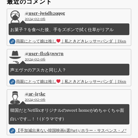
ョ
最近のコメント
ン
@user-jw6dh2qq9g
2024-02-06
お菓子？を食べた後、手をズボンで拭く仕草がリアル
両親にとって娘は推し
｜私ときどきレッサーパンダ ｜Disney (
@user-fl1zk5ww7n
2024-02-06
声エヴァのアスカと同じ人？
両親にとって娘は推し
｜私ときどきレッサーパンダ ｜Disney (
@ar-jz5kc
2024-02-06
韓国だとNetflixオリジナルのsweet homeがめちゃくちゃ面
白いです...！！(ドラマです)
【手加減出来ない韓国映画6選Part3/ホラー・サスペンス・ノワ