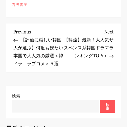
石野真子
投
Previous
Next
Previous
Next
Post
Post
【評価に厳しい韓国
【韓流】最新！大人気サ
稿
人が選ぶ】何度も観たい
スペンス系韓国ドラマラ
本国で大人気の厳選＜韓
ンキングTOP10
ナ
ドラ ラブコメ＞５選
ビ
ゲ
検索
ー
検
索
シ