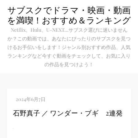
Skip
サブスクでドラマ・映画・動画
to
を満喫！おすすめ＆ランキング
content
Netflix、Hulu、U-NEXT…サブスク選びに迷いません
か？この動画では、あなたにぴったりのサブスクを見つ
けるお手伝いをします！ジャンル別おすすめ作品、人気
ランキングなど今すぐ動画をチェックして、お気に入り
の作品を見つけよう！
石野真子 ／ ワンダー・ブギ 2連発