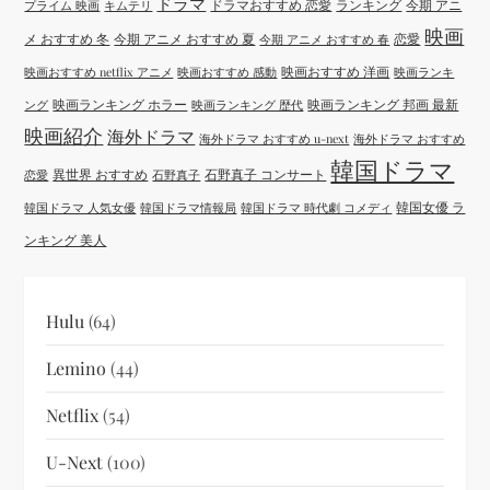
ドラマ
ドラマおすすめ 恋愛
ランキング
今期 アニ
プライム 映画
キムテリ
映画
メ おすすめ 冬
今期 アニメ おすすめ 夏
恋愛
今期 アニメ おすすめ 春
映画おすすめ 洋画
映画おすすめ netflix アニメ
映画おすすめ 感動
映画ランキ
映画ランキング ホラー
映画ランキング 邦画 最新
ング
映画ランキング 歴代
映画紹介
海外ドラマ
海外ドラマ おすすめ u-next
海外ドラマ おすすめ
韓国ドラマ
異世界 おすすめ
石野真子 コンサート
恋愛
石野真子
韓国女優 ラ
韓国ドラマ 人気女優
韓国ドラマ情報局
韓国ドラマ 時代劇 コメディ
ンキング 美人
Hulu
(64)
Lemino
(44)
Netflix
(54)
U-Next
(100)