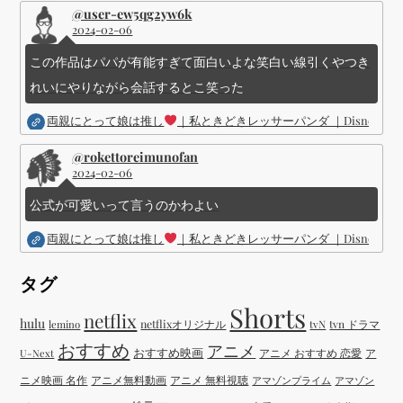
@user-ew5qg2yw6k
2024-02-06
この作品はパパが有能すぎて面白いよな笑白い線引くやつき
れいにやりながら会話するとこ笑った
両親にとって娘は推し
｜私ときどきレッサーパンダ ｜Disney (
@rokettoreimunofan
2024-02-06
公式が可愛いって言うのかわよい
両親にとって娘は推し
｜私ときどきレッサーパンダ ｜Disney (
タグ
Shorts
netflix
hulu
netflixオリジナル
tvN
tvn ドラマ
lemino
おすすめ
アニメ
おすすめ映画
アニメ おすすめ 恋愛
ア
U-Next
ニメ映画 名作
アニメ無料動画
アニメ 無料視聴
アマゾンプライム
アマゾン