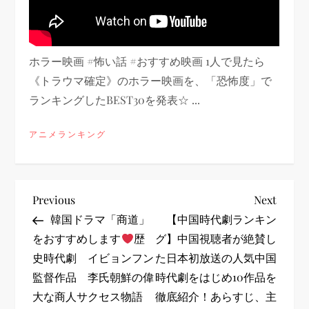
ホラー映画 #怖い話 #おすすめ映画 1人で見たら
《トラウマ確定》のホラー映画を、「恐怖度」で
ランキングしたBEST30を発表☆ ...
アニメランキング
投
Previous
Next
Previous
Next
Post
Post
韓国ドラマ「商道」
【中国時代劇ランキン
稿
をおすすめします
歴
グ】中国視聴者が絶賛し
史時代劇 イビョンフン
た日本初放送の人気中国
ナ
監督作品 李氏朝鮮の偉
時代劇をはじめ10作品を
ビ
大な商人サクセス物語
徹底紹介！あらすじ、主