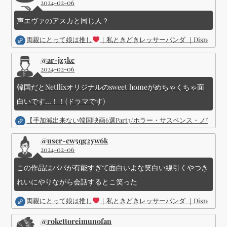
2024-02-06
声エヴァのアスカと同じ人？
両親にとって娘は推し
｜私ときどきレッサーパンダ ｜Disney (
@ar-jz5kc
2024-02-06
韓国だとNetflixオリジナルのsweet homeがめちゃくちゃ面
白いです...！！(ドラマです)
【手加減出来ない韓国映画6選Part3/ホラー・サスペンス・ノワ
@user-ew5qg2yw6k
2024-02-06
この作品はパパが有能すぎて面白いよな笑白い線引くやつき
れいにやりながら会話するとこ笑った
両親にとって娘は推し
｜私ときどきレッサーパンダ ｜Disney (
@rokettoreimunofan