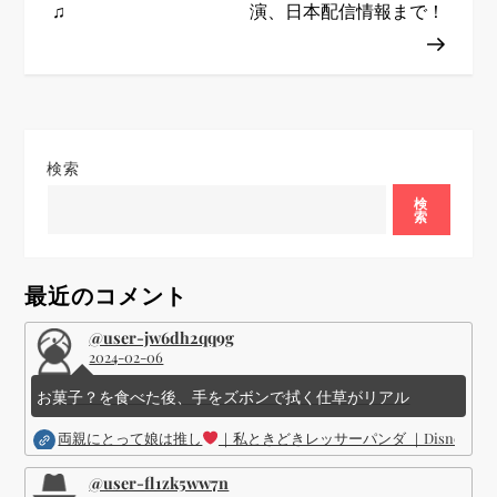
♫
演、日本配信情報まで！
ゲ
ー
シ
検索
ョ
検
索
ン
最近のコメント
@user-jw6dh2qq9g
2024-02-06
お菓子？を食べた後、手をズボンで拭く仕草がリアル
両親にとって娘は推し
｜私ときどきレッサーパンダ ｜Disney (
@user-fl1zk5ww7n