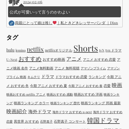
2024-02-06
公式が可愛いって言うのかわよい
両親にとって娘は推し
｜私ときどきレッサーパンダ ｜Disney (
タグ
Shorts
netflix
hulu
netflixオリジナル
tvN
tvn ドラマ
lemino
おすすめ
アニメ
おすすめ映画
アニメ おすすめ 恋愛
ア
U-Next
ニメ映画 名作
アニメ無料動画
アニメ 無料視聴
アマゾンプライム
アマゾン
ドラマ
ドラマおすすめ 恋愛
ランキング
今期 アニ
プライム 映画
キムテリ
映画
メ おすすめ 冬
今期 アニメ おすすめ 夏
恋愛
今期 アニメ おすすめ 春
映画おすすめ 洋画
映画おすすめ netflix アニメ
映画おすすめ 感動
映画ランキ
映画ランキング ホラー
映画ランキング 邦画 最新
ング
映画ランキング 歴代
映画紹介
海外ドラマ
海外ドラマ おすすめ u-next
海外ドラマ おすすめ
韓国ドラマ
異世界 おすすめ
石野真子 コンサート
恋愛
石野真子