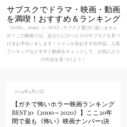
Skip
サブスクでドラマ・映画・動画
to
を満喫！おすすめ＆ランキング
content
Netflix、Hulu、U-NEXT…サブスク選びに迷いません
か？この動画では、あなたにぴったりのサブスクを見つ
けるお手伝いをします！ジャンル別おすすめ作品、人気
ランキングなど今すぐ動画をチェックして、お気に入り
の作品を見つけよう！
【ガチで怖いホラー映画ランキング
BEST30《2000～2020》】ここ20年
間で最も《怖い》映画ナンバー1決