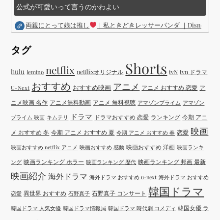
公式が可愛いって言うのかわよい
両親にとって娘は推し
｜私ときどきレッサーパンダ ｜Disney (
タグ
Shorts
netflix
hulu
netflixオリジナル
tvN
tvn ドラマ
lemino
おすすめ
アニメ
おすすめ映画
アニメ おすすめ 恋愛
ア
U-Next
ニメ映画 名作
アニメ無料動画
アニメ 無料視聴
アマゾンプライム
アマゾン
ドラマ
ドラマおすすめ 恋愛
ランキング
今期 アニ
プライム 映画
キムテリ
映画
メ おすすめ 冬
今期 アニメ おすすめ 夏
恋愛
今期 アニメ おすすめ 春
映画おすすめ 洋画
映画おすすめ netflix アニメ
映画おすすめ 感動
映画ランキ
映画ランキング ホラー
映画ランキング 邦画 最新
ング
映画ランキング 歴代
映画紹介
海外ドラマ
海外ドラマ おすすめ u-next
海外ドラマ おすすめ
韓国ドラマ
異世界 おすすめ
石野真子 コンサート
恋愛
石野真子
韓国女優 ラ
韓国ドラマ 人気女優
韓国ドラマ情報局
韓国ドラマ 時代劇 コメディ