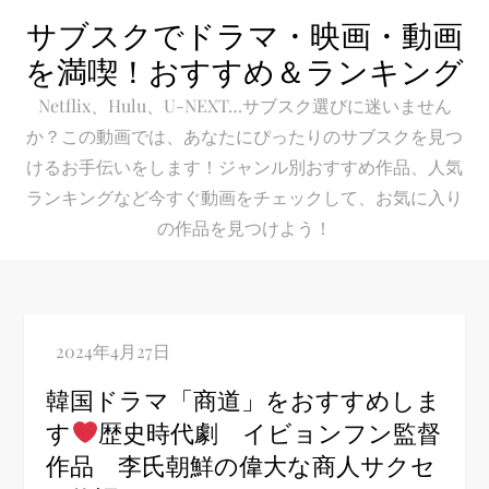
Skip
サブスクでドラマ・映画・動画
to
を満喫！おすすめ＆ランキング
content
Netflix、Hulu、U-NEXT…サブスク選びに迷いません
か？この動画では、あなたにぴったりのサブスクを見つ
けるお手伝いをします！ジャンル別おすすめ作品、人気
ランキングなど今すぐ動画をチェックして、お気に入り
の作品を見つけよう！
韓国ドラマ「商道」をおすすめしま
す
歴史時代劇 イビョンフン監督
作品 李氏朝鮮の偉大な商人サクセ