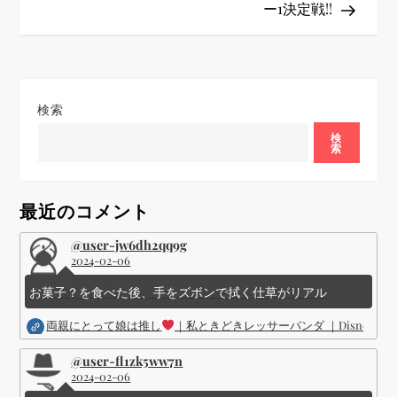
ー1決定戦!!
ゲ
ー
シ
検索
検
ョ
索
ン
最近のコメント
@user-jw6dh2qq9g
2024-02-06
お菓子？を食べた後、手をズボンで拭く仕草がリアル
両親にとって娘は推し
｜私ときどきレッサーパンダ ｜Disney (
@user-fl1zk5ww7n
2024-02-06