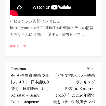
イビョンフン監督 インタビュー
https://youtu.be/UCBJkbuTpoE 韓国ドラマの情報
をみなさんにお届けします♫ #韓国ドラマ ...
韓国ドラマ
投
Previous
Next
Previous
Next
Post
Post
外事警察 映画 フル
【ガチで怖いホラー映画
稿
[フルHD] – 日本語吹き
ランキング
替え – 日本映画 – Gaiji
BEST30《2000～
ナ
Keisatsu – Genre_
2020》】ここ20年間で
ビ
Police, suspense
最も《怖い》映画ナンバ