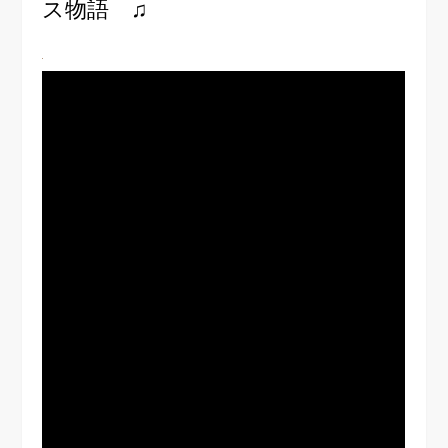
ス物語 ♫