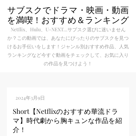
Skip
サブスクでドラマ・映画・動画
to
を満喫！おすすめ＆ランキング
content
Netflix、Hulu、U-NEXT…サブスク選びに迷いません
か？この動画では、あなたにぴったりのサブスクを見つ
けるお手伝いをします！ジャンル別おすすめ作品、人気
ランキングなど今すぐ動画をチェックして、お気に入り
の作品を見つけよう！
Short【Netflixのおすすめ華流ドラ
マ】時代劇から胸キュンな作品を紹
介！