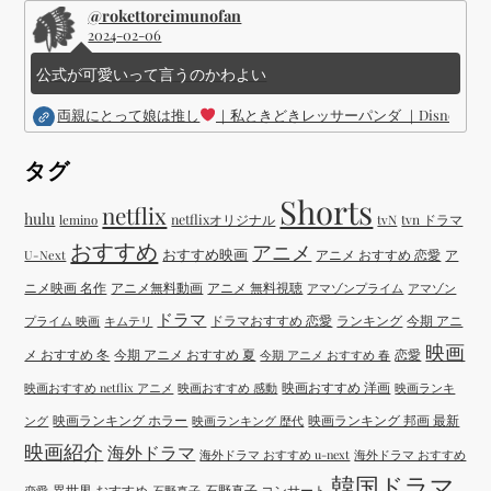
@rokettoreimunofan
2024-02-06
公式が可愛いって言うのかわよい
両親にとって娘は推し
｜私ときどきレッサーパンダ ｜Disney (
タグ
Shorts
netflix
hulu
netflixオリジナル
tvN
tvn ドラマ
lemino
おすすめ
アニメ
おすすめ映画
アニメ おすすめ 恋愛
ア
U-Next
ニメ映画 名作
アニメ無料動画
アニメ 無料視聴
アマゾンプライム
アマゾン
ドラマ
ドラマおすすめ 恋愛
ランキング
今期 アニ
プライム 映画
キムテリ
映画
メ おすすめ 冬
今期 アニメ おすすめ 夏
恋愛
今期 アニメ おすすめ 春
映画おすすめ 洋画
映画おすすめ netflix アニメ
映画おすすめ 感動
映画ランキ
映画ランキング ホラー
映画ランキング 邦画 最新
ング
映画ランキング 歴代
映画紹介
海外ドラマ
海外ドラマ おすすめ u-next
海外ドラマ おすすめ
韓国ドラマ
異世界 おすすめ
石野真子 コンサート
恋愛
石野真子