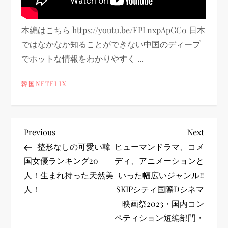
本編はこちら https://youtu.be/EPLnxpApGC0 日本
ではなかなか知ることができない中国のディープ
でホットな情報をわかりやすく ...
韓国NETFLIX
投
Previous
Next
Previous
Next
Post
Post
整形なしの可愛い韓
ヒューマンドラマ、コメ
稿
国女優ランキング20
ディ、アニメーションと
人！生まれ持った天然美
いった幅広いジャンル‼
ナ
人！
SKIPシティ国際Dシネマ
ビ
映画祭2023・国内コン
ペティション短編部門・