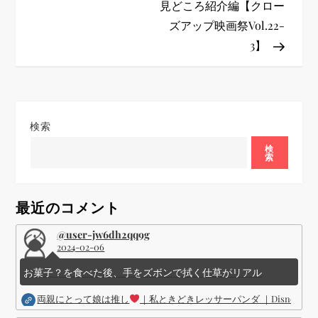
ゲ
見どころ紹介編【クロー
ズアップ映画祭Vol.22-
ー
3】
シ
ョ
検索
ン
検
索
最近のコメント
@user-jw6dh2qq9g
2024-02-06
お菓子？を食べた後、手をズボンで拭く仕草がリアル
両親にとって娘は推し
｜私ときどきレッサーパンダ ｜Disney (