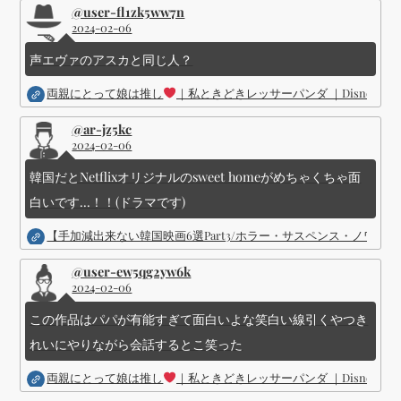
@user-fl1zk5ww7n
2024-02-06
声エヴァのアスカと同じ人？
両親にとって娘は推し
｜私ときどきレッサーパンダ ｜Disney (
@ar-jz5kc
2024-02-06
韓国だとNetflixオリジナルのsweet homeがめちゃくちゃ面
白いです...！！(ドラマです)
【手加減出来ない韓国映画6選Part3/ホラー・サスペンス・ノワ
@user-ew5qg2yw6k
2024-02-06
この作品はパパが有能すぎて面白いよな笑白い線引くやつき
れいにやりながら会話するとこ笑った
両親にとって娘は推し
｜私ときどきレッサーパンダ ｜Disney (