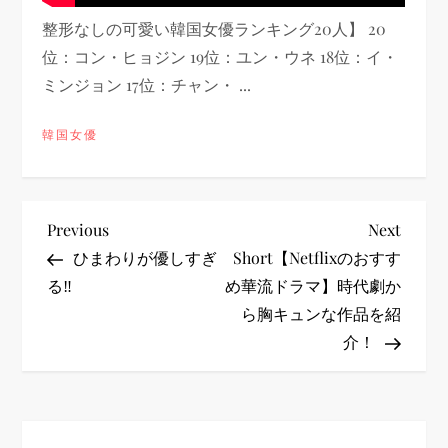
整形なしの可愛い韓国女優ランキング20人】 20
位：コン・ヒョジン 19位：ユン・ウネ 18位：イ・
ミンジョン 17位：チャン・ ...
韓国女優
投
Previous
Next
Previous
Next
Post
Post
ひまわりが優しすぎ
Short【Netflixのおすす
稿
る‼︎
め華流ドラマ】時代劇か
ら胸キュンな作品を紹
ナ
介！
ビ
ゲ