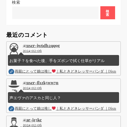
検索
ー
検
索
シ
ョ
最近のコメント
ン
@user-jw6dh2qq9g
2024-02-06
お菓子？を食べた後、手をズボンで拭く仕草がリアル
両親にとって娘は推し
｜私ときどきレッサーパンダ ｜Disney (
@user-fl1zk5ww7n
2024-02-06
声エヴァのアスカと同じ人？
両親にとって娘は推し
｜私ときどきレッサーパンダ ｜Disney (
@ar-jz5kc
2024-02-06