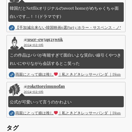
韓国だとNetflixオリジナルのsweet homeがめちゃくちゃ面
白いです...！！(ドラマです)
【手加減出来ない韓国映画6選Part3/ホラー・サスペンス・ノワ
@user-ew5qg2yw6k
2024-02-06
この作品はパパが有能すぎて面白いよな笑白い線引くやつき
れいにやりながら会話するとこ笑った
両親にとって娘は推し
｜私ときどきレッサーパンダ ｜Disney (
@rokettoreimunofan
2024-02-06
公式が可愛いって言うのかわよい
両親にとって娘は推し
｜私ときどきレッサーパンダ ｜Disney (
タグ