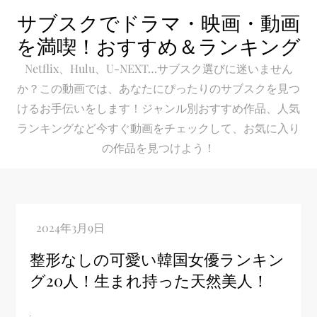
Skip
サブスクでドラマ・映画・動画
to
を満喫！おすすめ＆ランキング
content
Netflix、Hulu、U-NEXT…サブスク選びに迷いません
か？この動画では、あなたにぴったりのサブスクを見つ
けるお手伝いをします！ジャンル別おすすめ作品、人気
ランキングなど今すぐ動画をチェックして、お気に入り
の作品を見つけよう！
整形なしの可愛い韓国女優ランキン
グ20人！生まれ持った天然美人！