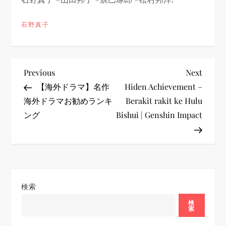
石野真子
投
Previous
Next
Previous
Next
Post
Post
【海外ドラマ】名作
Hiden Achievement –
稿
海外ドラマお勧めランキ
Berakit rakit ke Hulu
ング
Bishui | Genshin Impact
ナ
ビ
ゲ
検索
ー
検
索
シ