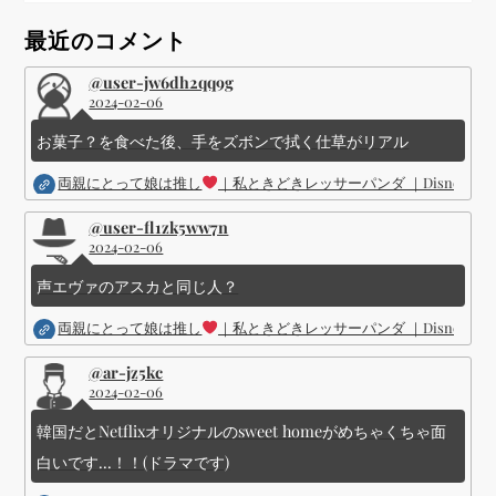
ョ
最近のコメント
ン
@user-jw6dh2qq9g
2024-02-06
お菓子？を食べた後、手をズボンで拭く仕草がリアル
両親にとって娘は推し
｜私ときどきレッサーパンダ ｜Disney (
@user-fl1zk5ww7n
2024-02-06
声エヴァのアスカと同じ人？
両親にとって娘は推し
｜私ときどきレッサーパンダ ｜Disney (
@ar-jz5kc
2024-02-06
韓国だとNetflixオリジナルのsweet homeがめちゃくちゃ面
白いです...！！(ドラマです)