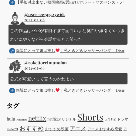
【手加減出来ない韓国映画6選Part3/ホラー・サスペンス・ノワ
@user-ew5qg2yw6k
2024-02-06
この作品はパパが有能すぎて面白いよな笑白い線引くやつき
れいにやりながら会話するとこ笑った
両親にとって娘は推し
｜私ときどきレッサーパンダ ｜Disney (
@rokettoreimunofan
2024-02-06
公式が可愛いって言うのかわよい
両親にとって娘は推し
｜私ときどきレッサーパンダ ｜Disney (
タグ
Shorts
netflix
hulu
netflixオリジナル
tvN
tvn ドラマ
lemino
おすすめ
アニメ
おすすめ映画
アニメ おすすめ 恋愛
ア
U-Next