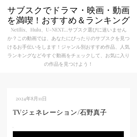
Skip
サブスクでドラマ・映画・動画
to
を満喫！おすすめ＆ランキング
content
Netflix、Hulu、U-NEXT…サブスク選びに迷いません
か？この動画では、あなたにぴったりのサブスクを見つ
けるお手伝いをします！ジャンル別おすすめ作品、人気
ランキングなど今すぐ動画をチェックして、お気に入り
の作品を見つけよう！
TVジェネレーション/石野真子