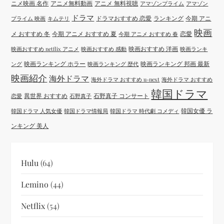
ニメ映画 名作
アニメ無料動画
アニメ 無料視聴
アマゾンプライム
アマゾン
ドラマ
ドラマおすすめ 恋愛
ランキング
今期 アニ
プライム 映画
キムテリ
映画
メ おすすめ 冬
今期 アニメ おすすめ 夏
恋愛
今期 アニメ おすすめ 春
映画おすすめ 洋画
映画おすすめ netflix アニメ
映画おすすめ 感動
映画ランキ
映画ランキング ホラー
映画ランキング 邦画 最新
ング
映画ランキング 歴代
映画紹介
海外ドラマ
海外ドラマ おすすめ u-next
海外ドラマ おすすめ
韓国ドラマ
異世界 おすすめ
石野真子 コンサート
恋愛
石野真子
韓国女優 ラ
韓国ドラマ 人気女優
韓国ドラマ情報局
韓国ドラマ 時代劇 コメディ
ンキング 美人
Hulu
(64)
Lemino
(44)
Netflix
(54)