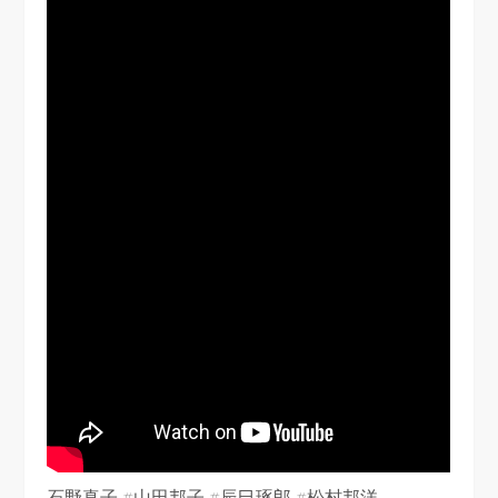
石野真子 #山田邦子 #辰巳琢郎 #松村邦洋.