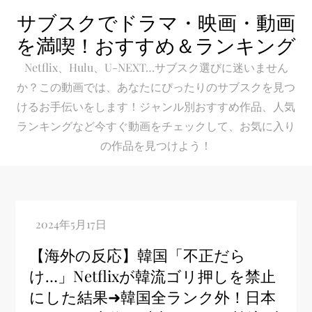
Skip
サブスクでドラマ・映画・動画
to
を満喫！おすすめ＆ランキング
content
Netflix、Hulu、U-NEXT…サブスク選びに迷いません
か？この動画では、あなたにぴったりのサブスクを見つ
けるお手伝いをします！ジャンル別おすすめ作品、人気
ランキングなど今すぐ動画をチェックして、お気に入り
の作品を見つけよう！
【海外の反応】韓国「不正だら
け…」Netflixが韓流ゴリ押しを禁止
にした結果➜韓国全ランク外！日本