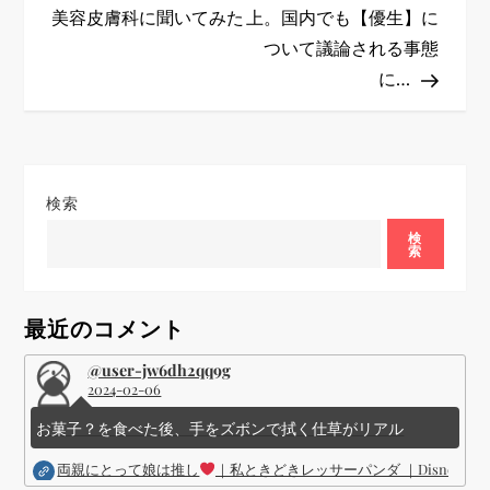
美容皮膚科に聞いてみた
上。国内でも【優生】に
ナ
ついて議論される事態
ビ
に…
ゲ
ー
検索
シ
検
索
ョ
最近のコメント
ン
@user-jw6dh2qq9g
2024-02-06
お菓子？を食べた後、手をズボンで拭く仕草がリアル
両親にとって娘は推し
｜私ときどきレッサーパンダ ｜Disney (