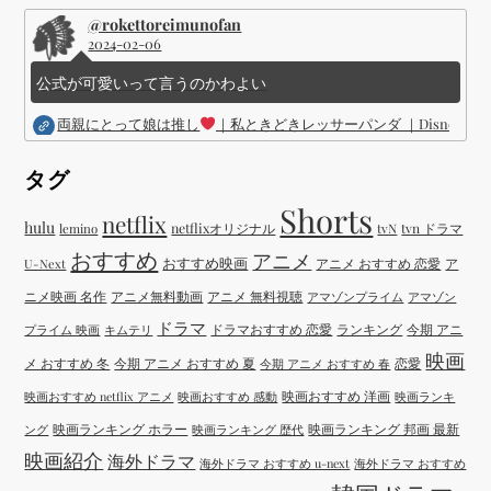
@rokettoreimunofan
2024-02-06
公式が可愛いって言うのかわよい
両親にとって娘は推し
｜私ときどきレッサーパンダ ｜Disney (
タグ
Shorts
netflix
hulu
netflixオリジナル
tvN
tvn ドラマ
lemino
おすすめ
アニメ
おすすめ映画
アニメ おすすめ 恋愛
ア
U-Next
ニメ映画 名作
アニメ無料動画
アニメ 無料視聴
アマゾンプライム
アマゾン
ドラマ
ドラマおすすめ 恋愛
ランキング
今期 アニ
プライム 映画
キムテリ
映画
メ おすすめ 冬
今期 アニメ おすすめ 夏
恋愛
今期 アニメ おすすめ 春
映画おすすめ 洋画
映画おすすめ netflix アニメ
映画おすすめ 感動
映画ランキ
映画ランキング ホラー
映画ランキング 邦画 最新
ング
映画ランキング 歴代
映画紹介
海外ドラマ
海外ドラマ おすすめ u-next
海外ドラマ おすすめ