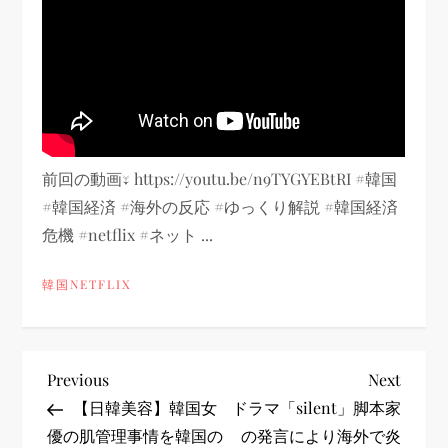
前回の動画↓ https://youtu.be/n9TYGYEBtRI #韓国
#韓国経済 #海外の反応 #ゆっくり解説 #韓国経済
危機 #netflix #ネット ...
韓国NETFLIX
投
Previous
Next
Previous
Next
Post
Post
【日韓美容】韓国女
ドラマ「silent」脚本家
稿
優の肌管理事情を韓国の
の発言により海外で炎