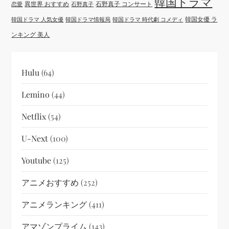
韓国ドラマ
異世界 おすすめ
石野真子 コンサート
恋愛
石野真子
韓国女優 ラ
韓国ドラマ 人気女優
韓国ドラマ情報局
韓国ドラマ 時代劇 コメディ
ンキング 美人
Hulu
(64)
Lemino
(44)
Netflix
(54)
U-Next
(100)
Youtube
(125)
アニメおすすめ
(252)
アニメランキング
(411)
アマゾンプライム
(143)