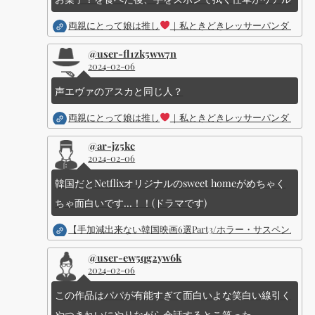
両親にとって娘は推し
｜私ときどきレッサーパンダ ｜Dis
@user-fl1zk5ww7n
2024-02-06
声エヴァのアスカと同じ人？
両親にとって娘は推し
｜私ときどきレッサーパンダ ｜Dis
@ar-jz5kc
2024-02-06
韓国だとNetflixオリジナルのsweet homeがめちゃく
ちゃ面白いです...！！(ドラマです)
【手加減出来ない韓国映画6選Part3/ホラー・サスペン
@user-ew5qg2yw6k
2024-02-06
この作品はパパが有能すぎて面白いよな笑白い線引く
やつきれいにやりながら会話するとこ笑った