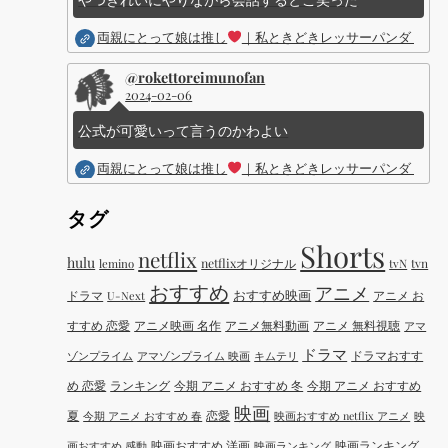
両親にとって娘は推し
｜私ときどきレッサーパンダ ｜Dis
@rokettoreimunofan
2024-02-06
公式が可愛いって言うのかわよい
両親にとって娘は推し
｜私ときどきレッサーパンダ ｜Dis
タグ
Shorts
netflix
hulu
netflixオリジナル
tvN
tvn
lemino
おすすめ
アニメ
おすすめ映画
ドラマ
アニメ お
U-Next
すすめ 恋愛
アニメ映画 名作
アニメ無料動画
アニメ 無料視聴
アマ
ドラマ
ドラマおすす
ゾンプライム
アマゾンプライム 映画
キムテリ
め 恋愛
ランキング
今期 アニメ おすすめ 冬
今期 アニメ おすすめ
映画
夏
恋愛
今期 アニメ おすすめ 春
映画おすすめ netflix アニメ
映
映画おすすめ 洋画
映画ランキング
画おすすめ 感動
映画ランキング