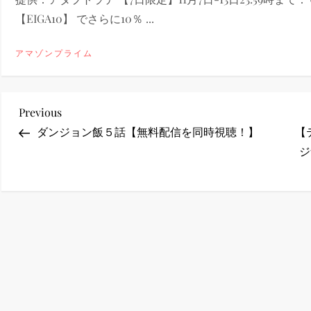
【EIGA10】 でさらに10％ ...
ney (ディズニープラス）
アマゾンプライム
投
Previous
Previous
ney (ディズニープラス）
Post
ダンジョン飯５話【無料配信を同時視聴！】
【
稿
ジ
ナ
ビ
ゲ
ー