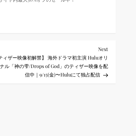
Next
Next
Post
ティザー映像初解禁】 海外ドラマ初主演 Huluオリ
ナル「神の雫/Drops of God」のティザー映像を配
信中｜9/15(金)〜Huluにて独占配信