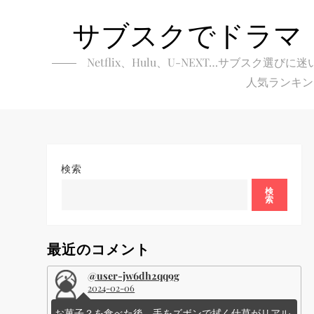
Skip
サブスクでドラマ
to
content
Netflix、Hulu、U-NEXT…サブ
人気ランキン
検索
検
索
最近のコメント
@user-jw6dh2qq9g
2024-02-06
お菓子？を食べた後、手をズボンで拭く仕草がリアル