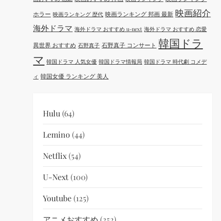
映画紹介
ホラー
映画ランキング 邦画 最新
映画ランキング 歴代
海外ドラマ
海外ドラマ おすすめ u-next
海外ドラマ おすすめ 恋愛
韓国ドラ
異世界 おすすめ
石野真子 コンサート
石野真子
マ
韓国ドラマ 人気女優
韓国ドラマ情報局
韓国ドラマ 時代劇 コメデ
韓国女優 ランキング 美人
ィ
Hulu
(64)
Lemino
(44)
Netflix
(54)
U-Next
(100)
Youtube
(125)
アニメおすすめ
(252)