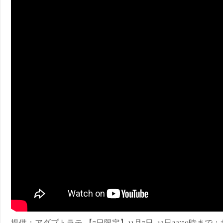
ney (ディズニープラス）
ney (ディズニープラス）
ス・ノワール】韓国至上の《最凶の悪》が登場する韓国映画。
提供：アダプトラテ 【7日限定】11月7日-13日23:59時ま