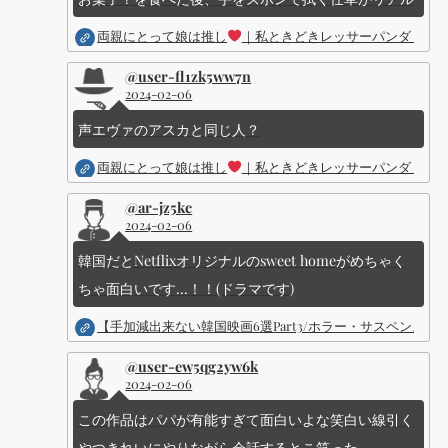
両親にとって娘は推し
｜私ときどきレッサーパンダ ｜Dis
@user-fl1zk5ww7n
2024-02-06
声エヴァのアスカと同じ人？
両親にとって娘は推し
｜私ときどきレッサーパンダ ｜Dis
@ar-jz5kc
2024-02-06
韓国だとNetflixオリジナルのsweet homeがめちゃく
ちゃ面白いです...！！(ドラマです)
【手加減出来ない韓国映画6選Part3/ホラー・サスペン
@user-ew5qg2yw6k
2024-02-06
この作品はパパが有能すぎて面白いよな笑白い線引く
やつきれいにやりながら会話するとこ笑った