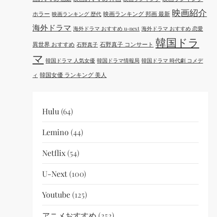
映画紹介
ホラー
映画ランキング 邦画 最新
映画ランキング 歴代
海外ドラマ
海外ドラマ おすすめ u-next
海外ドラマ おすすめ 恋愛
韓国ドラ
異世界 おすすめ
石野真子 コンサート
石野真子
マ
韓国ドラマ 人気女優
韓国ドラマ情報局
韓国ドラマ 時代劇 コメデ
韓国女優 ランキング 美人
ィ
Hulu
(64)
Lemino
(44)
Netflix
(54)
U-Next
(100)
Youtube
(125)
アニメおすすめ
(252)