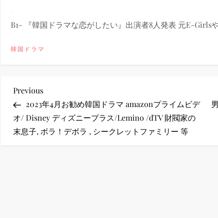
ney (ディズニープラス）
B1- 『韓国ドラマな恋がしたい』出演者8人発表 元E-Girlsや
韓国ドラマ
ney (ディズニープラス）
投
Previous
Previous
Post
2023年4月お勧め韓国ドラマ amazonプライムビデ
男
稿
オ/ Disney ディズニープラス/Lemino /dTV 財閥家の
末息子, ボラ！デボラ , シークレットファミリー 等
ナ
ビ
ス・ノワール】韓国至上の《最凶の悪》が登場する韓国映画。
ゲ
ー