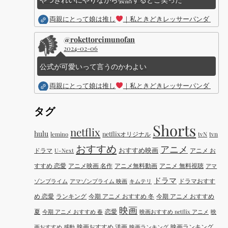
両親にとって娘は推し
｜私ときどきレッサーパンダ ｜Dis
@rokettoreimunofan
2024-02-06
公式が可愛いって言うのかわよい
両親にとって娘は推し
｜私ときどきレッサーパンダ ｜Dis
タグ
Shorts
netflix
hulu
netflixオリジナル
tvN
tvn
lemino
おすすめ
アニメ
おすすめ映画
ドラマ
アニメ お
U-Next
すすめ 恋愛
アニメ映画 名作
アニメ無料動画
アニメ 無料視聴
アマ
ドラマ
ドラマおすす
ゾンプライム
アマゾンプライム 映画
キムテリ
め 恋愛
ランキング
今期 アニメ おすすめ 冬
今期 アニメ おすすめ
映画
夏
恋愛
今期 アニメ おすすめ 春
映画おすすめ netflix アニメ
映
映画おすすめ 洋画
映画ランキング
画おすすめ 感動
映画ランキング