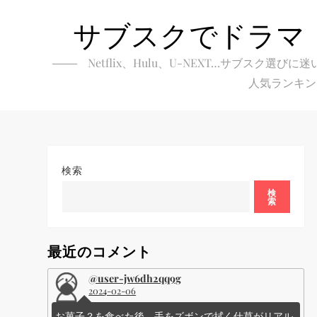
Skip
サブスクでドラマ
to
content
Netflix、Hulu、U-NEXT…サブ
人気ランキン
検索
検
索
最近のコメント
@user-jw6dh2qq9g
2024-02-06
お菓子？を食べた後、手をズボンで拭く仕草がリアル