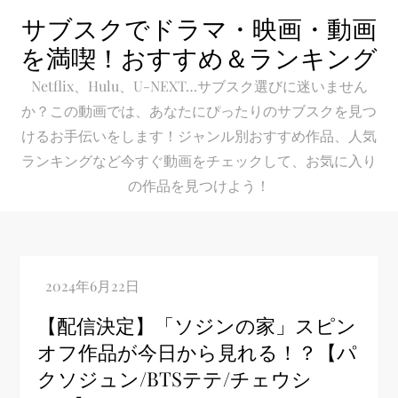
Skip
サブスクでドラマ・映画・動画
to
を満喫！おすすめ＆ランキング
content
Netflix、Hulu、U-NEXT…サブスク選びに迷いません
か？この動画では、あなたにぴったりのサブスクを見つ
けるお手伝いをします！ジャンル別おすすめ作品、人気
ランキングなど今すぐ動画をチェックして、お気に入り
の作品を見つけよう！
【配信決定】「ソジンの家」スピン
オフ作品が今日から見れる！？【パ
クソジュン/BTSテテ/チェウシ