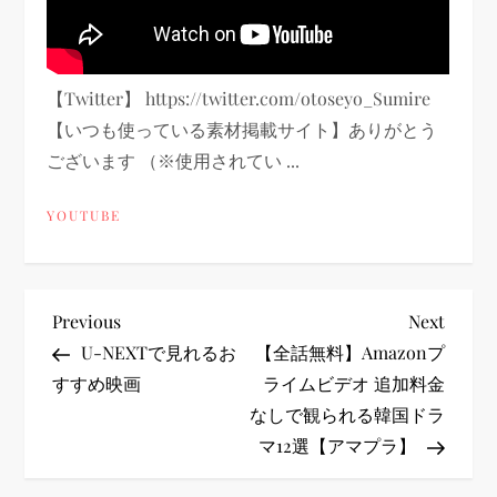
【Twitter】 https://twitter.com/otoseyo_Sumire
【いつも使っている素材掲載サイト】ありがとう
ございます （※使用されてい ...
YOUTUBE
投
Previous
Next
Previous
Next
Post
Post
U-NEXTで見れるお
【全話無料】Amazonプ
稿
すすめ映画
ライムビデオ 追加料金
なしで観られる韓国ドラ
ナ
マ12選【アマプラ】
ビ