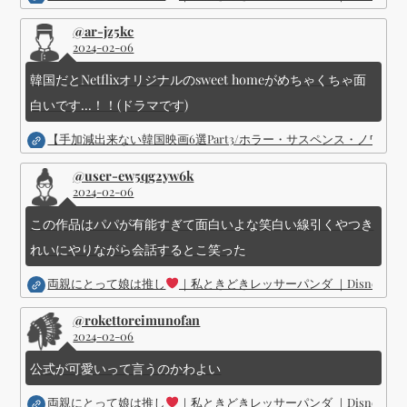
@ar-jz5kc
2024-02-06
韓国だとNetflixオリジナルのsweet homeがめちゃくちゃ面
白いです...！！(ドラマです)
【手加減出来ない韓国映画6選Part3/ホラー・サスペンス・ノワ
@user-ew5qg2yw6k
2024-02-06
この作品はパパが有能すぎて面白いよな笑白い線引くやつき
れいにやりながら会話するとこ笑った
両親にとって娘は推し
｜私ときどきレッサーパンダ ｜Disney (
@rokettoreimunofan
2024-02-06
公式が可愛いって言うのかわよい
両親にとって娘は推し
｜私ときどきレッサーパンダ ｜Disney (