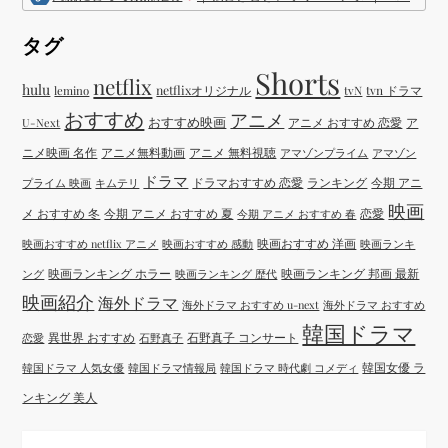
タグ
Shorts
netflix
hulu
netflixオリジナル
tvN
tvn ドラマ
lemino
おすすめ
アニメ
おすすめ映画
アニメ おすすめ 恋愛
ア
U-Next
ニメ映画 名作
アニメ無料動画
アニメ 無料視聴
アマゾンプライム
アマゾン
ドラマ
ドラマおすすめ 恋愛
ランキング
今期 アニ
プライム 映画
キムテリ
映画
メ おすすめ 冬
今期 アニメ おすすめ 夏
恋愛
今期 アニメ おすすめ 春
映画おすすめ 洋画
映画おすすめ netflix アニメ
映画おすすめ 感動
映画ランキ
映画ランキング ホラー
映画ランキング 邦画 最新
ング
映画ランキング 歴代
映画紹介
海外ドラマ
海外ドラマ おすすめ u-next
海外ドラマ おすすめ
韓国ドラマ
異世界 おすすめ
石野真子 コンサート
恋愛
石野真子
韓国女優 ラ
韓国ドラマ 人気女優
韓国ドラマ情報局
韓国ドラマ 時代劇 コメディ
ンキング 美人