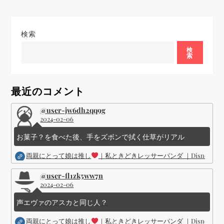
ゲ
検索
ー
検
索
シ
ョ
最近のコメント
ン
@user-jw6dh2qq9g
2024-02-06
お菓子？を食べた後、手をズボンで拭く仕草がリアル
両親にとって娘は推し
｜私ときどきレッサーパンダ ｜Disney (
@user-fl1zk5ww7n
2024-02-06
声エヴァのアスカと同じ人？
両親にとって娘は推し
｜私ときどきレッサーパンダ ｜Disney (