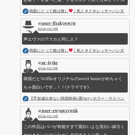
両親にとって娘は推し
｜私ときどきレッサーパンダ ｜Dis
@user-fl1zk5ww7n
2024-02-06
声エヴァのアスカと同じ人？
両親にとって娘は推し
｜私ときどきレッサーパンダ ｜Dis
@ar-jz5kc
2024-02-06
韓国だとNetflixオリジナルのsweet homeがめちゃく
ちゃ面白いです...！！(ドラマです)
【手加減出来ない韓国映画6選Part3/ホラー・サスペン
@user-ew5qg2yw6k
2024-02-06
この作品はパパが有能すぎて面白いよな笑白い線引く
やつきれいにやりながら会話するとこ笑った