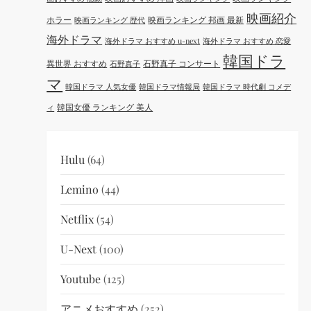
映画紹介
ホラー
映画ランキング 邦画 最新
映画ランキング 歴代
海外ドラマ
海外ドラマ おすすめ u-next
海外ドラマ おすすめ 恋愛
韓国ドラ
異世界 おすすめ
石野真子 コンサート
石野真子
マ
韓国ドラマ 人気女優
韓国ドラマ情報局
韓国ドラマ 時代劇 コメデ
韓国女優 ランキング 美人
ィ
Hulu
(64)
Lemino
(44)
Netflix
(54)
U-Next
(100)
Youtube
(125)
アニメおすすめ
(252)