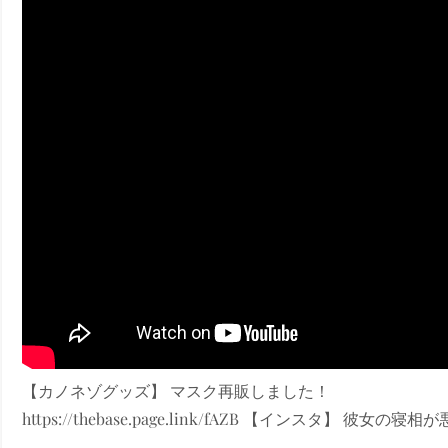
ney (ディズニープラス）
ney (ディズニープラス）
ス・ノワール】韓国至上の《最凶の悪》が登場する韓国映画。
【カノネゾグッズ】 マスク再販しました！
https://thebase.page.link/fAZB 【インスタ】 彼女の寝相が