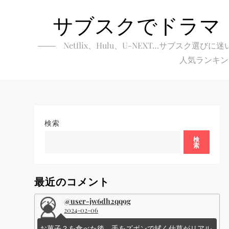
Skip
サブスクでドラマ
to
content
Netflix、Hulu、U-NEXT…サブ
人気ランキン
検索
検
索
最近のコメント
@user-jw6dh2qq9g
2024-02-06
お菓子？を食べた後、手をズボンで拭く仕草がリアル