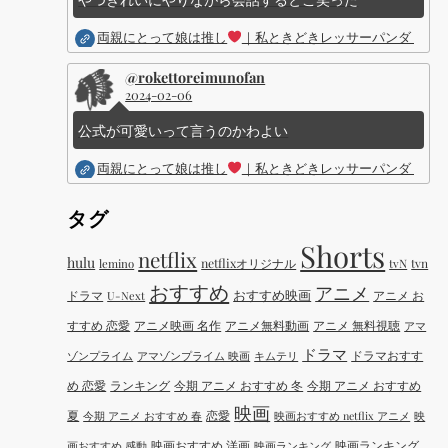
両親にとって娘は推し
｜私ときどきレッサーパンダ ｜Dis
@rokettoreimunofan
2024-02-06
公式が可愛いって言うのかわよい
両親にとって娘は推し
｜私ときどきレッサーパンダ ｜Dis
タグ
Shorts
netflix
hulu
netflixオリジナル
tvN
tvn
lemino
おすすめ
アニメ
おすすめ映画
ドラマ
アニメ お
U-Next
すすめ 恋愛
アニメ映画 名作
アニメ無料動画
アニメ 無料視聴
アマ
ドラマ
ドラマおすす
ゾンプライム
アマゾンプライム 映画
キムテリ
め 恋愛
ランキング
今期 アニメ おすすめ 冬
今期 アニメ おすすめ
映画
夏
恋愛
今期 アニメ おすすめ 春
映画おすすめ netflix アニメ
映
映画おすすめ 洋画
映画ランキング
画おすすめ 感動
映画ランキング