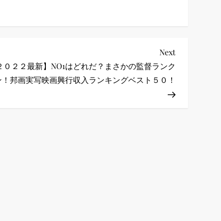
Next
Next
Post
２０２２最新】NO1はどれだ？まさかの監督ランク
ン！邦画実写映画興行収入ランキングベスト５０！