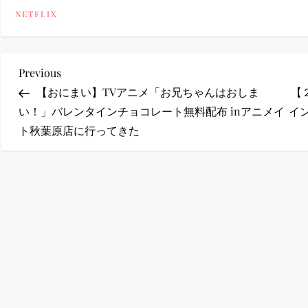
NETFLIX
ney (ディズニープラス）
投
Previous
Previous
Post
【おにまい】TVアニメ「お兄ちゃんはおしま
【
稿
い！」バレンタインチョコレート無料配布 inアニメイ
イ
ney (ディズニープラス）
ト秋葉原店に行ってきた
ナ
ビ
ゲ
ー
シ
ョ