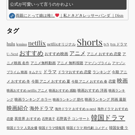
公式が可愛いって言うのかわよい
両親にとって娘は推し
｜私ときどきレッサーパンダ ｜Disney (
タグ
Shorts
netflix
hulu
netflixオリジナル
tvN
tvn ドラマ
lemino
おすすめ
アニメ
おすすめ映画
アニメ おすすめ 恋愛
ア
U-Next
ニメ映画 名作
アニメ無料動画
アニメ 無料視聴
アマゾンプライム
アマゾン
ドラマ
ドラマおすすめ 恋愛
ランキング
今期 アニ
プライム 映画
キムテリ
映画
メ おすすめ 冬
今期 アニメ おすすめ 夏
恋愛
今期 アニメ おすすめ 春
映画おすすめ 洋画
映画おすすめ netflix アニメ
映画おすすめ 感動
映画ランキ
映画ランキング ホラー
映画ランキング 邦画 最新
ング
映画ランキング 歴代
映画紹介
海外ドラマ
海外ドラマ おすすめ u-next
海外ドラマ おすすめ
韓国ドラマ
異世界 おすすめ
石野真子 コンサート
恋愛
石野真子
韓国女優 ラ
韓国ドラマ 人気女優
韓国ドラマ情報局
韓国ドラマ 時代劇 コメディ