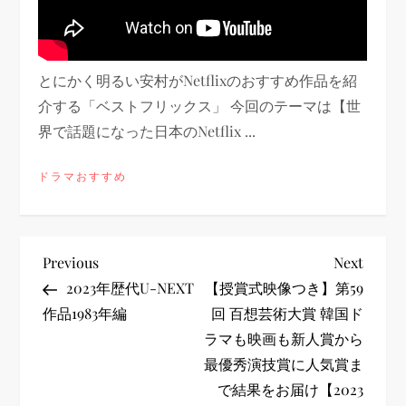
とにかく明るい安村がNetflixのおすすめ作品を紹
介する「ベストフリックス」 今回のテーマは【世
界で話題になった日本のNetflix ...
ドラマおすすめ
投
Previous
Next
Previous
Next
Post
Post
2023年歴代U-NEXT
【授賞式映像つき】第59
稿
作品1983年編
回 百想芸術大賞 韓国ド
ラマも映画も新人賞から
ナ
最優秀演技賞に人気賞ま
ビ
で結果をお届け【2023