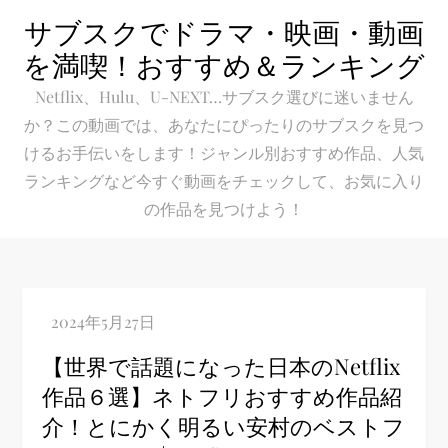
Skip
サブスクでドラマ・映画・動画
to
を満喫！おすすめ＆ランキング
content
Netflix、Hulu、U-NEXT…サブスク選びに迷いません
か？この動画では、あなたにぴったりのサブスクを見つ
けるお手伝いをします！ジャンル別おすすめ作品、人気
ランキングなど今すぐ動画をチェックして、お気に入り
の作品を見つけよう！
【世界で話題になった日本のNetflix
作品６選】ネトフリおすすめ作品紹
介！とにかく明るい安村のベストフ