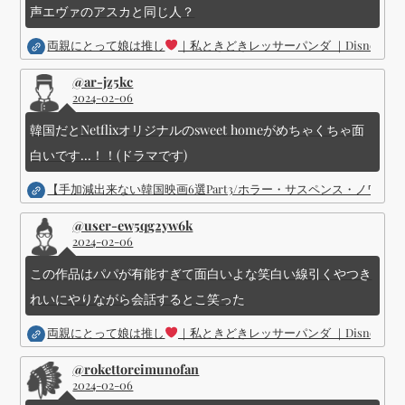
声エヴァのアスカと同じ人？
両親にとって娘は推し
｜私ときどきレッサーパンダ ｜Disney (
@ar-jz5kc
2024-02-06
韓国だとNetflixオリジナルのsweet homeがめちゃくちゃ面
白いです...！！(ドラマです)
【手加減出来ない韓国映画6選Part3/ホラー・サスペンス・ノワ
@user-ew5qg2yw6k
2024-02-06
この作品はパパが有能すぎて面白いよな笑白い線引くやつき
れいにやりながら会話するとこ笑った
両親にとって娘は推し
｜私ときどきレッサーパンダ ｜Disney (
@rokettoreimunofan
2024-02-06