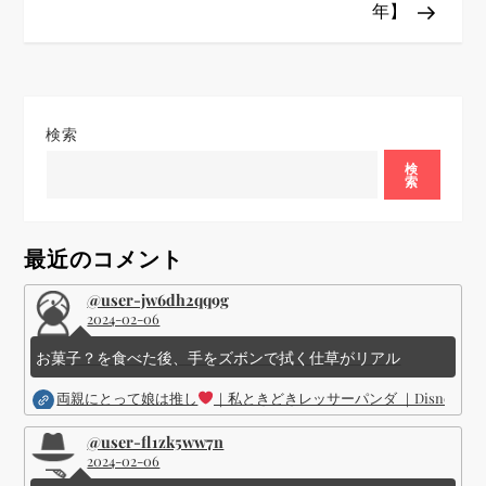
年】
ゲ
ー
シ
検索
検
ョ
索
ン
最近のコメント
@user-jw6dh2qq9g
2024-02-06
お菓子？を食べた後、手をズボンで拭く仕草がリアル
両親にとって娘は推し
｜私ときどきレッサーパンダ ｜Disney (
@user-fl1zk5ww7n
2024-02-06