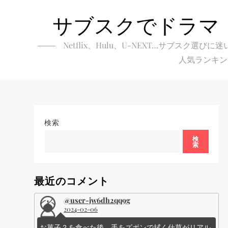
Skip
サブスクでドラマ
to
content
Netflix、Hulu、U-NEXT…サブ
人気ランキン
検索
検
索
最近のコメント
@user-jw6dh2qq9g
2024-02-06
お菓子？を食べた後、手をズボンで拭く仕草がリアル