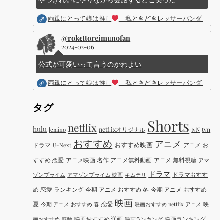
両親にとって娘は推し
｜私ときどきレッサーパンダ ｜Dis
@rokettoreimunofan
2024-02-06
公式が可愛いって言うのかわよい
両親にとって娘は推し
｜私ときどきレッサーパンダ ｜Dis
タグ
Shorts
netflix
hulu
netflixオリジナル
tvN
tvn
lemino
おすすめ
アニメ
おすすめ映画
ドラマ
アニメ お
U-Next
すすめ 恋愛
アニメ映画 名作
アニメ無料動画
アニメ 無料視聴
アマ
ドラマ
ドラマおすす
ゾンプライム
アマゾンプライム 映画
キムテリ
め 恋愛
ランキング
今期 アニメ おすすめ 冬
今期 アニメ おすすめ
映画
夏
恋愛
今期 アニメ おすすめ 春
映画おすすめ netflix アニメ
映
映画おすすめ 洋画
映画ランキング
画おすすめ 感動
映画ランキング