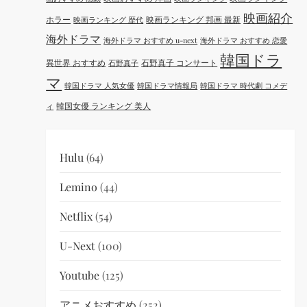
映画紹介
ホラー
映画ランキング 邦画 最新
映画ランキング 歴代
海外ドラマ
海外ドラマ おすすめ u-next
海外ドラマ おすすめ 恋愛
韓国ドラ
異世界 おすすめ
石野真子 コンサート
石野真子
マ
韓国ドラマ 人気女優
韓国ドラマ情報局
韓国ドラマ 時代劇 コメデ
韓国女優 ランキング 美人
ィ
Hulu
(64)
Lemino
(44)
Netflix
(54)
U-Next
(100)
Youtube
(125)
アニメおすすめ
(252)