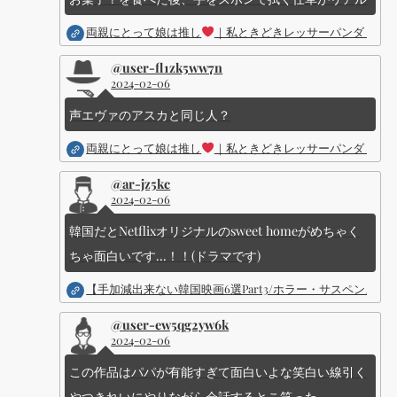
両親にとって娘は推し
｜私ときどきレッサーパンダ ｜Dis
@user-fl1zk5ww7n
2024-02-06
声エヴァのアスカと同じ人？
両親にとって娘は推し
｜私ときどきレッサーパンダ ｜Dis
@ar-jz5kc
2024-02-06
韓国だとNetflixオリジナルのsweet homeがめちゃく
ちゃ面白いです...！！(ドラマです)
【手加減出来ない韓国映画6選Part3/ホラー・サスペン
@user-ew5qg2yw6k
2024-02-06
この作品はパパが有能すぎて面白いよな笑白い線引く
やつきれいにやりながら会話するとこ笑った