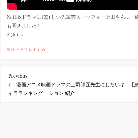
ney (ディズニープラス）
Netflixドラマに超詳しい先輩芸人・ゾフィー上田さんに「絶
も聞きました！
2:36 1 ...
海外ドラマおすすめ
ney (ディズニープラス）
投
Previous
Previous
Post
漫画アニメ映画ドラマの上司師匠先生にしたいキ
【
稿
ャラランキング ーション 紹介
ナ
ビ
ゲ