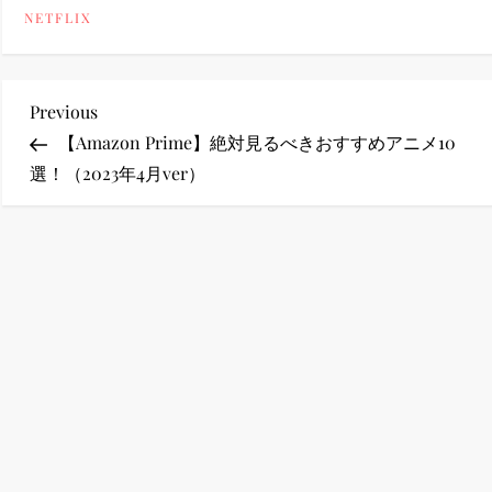
NETFLIX
ney (ディズニープラス）
投
Previous
Previous
Post
【Amazon Prime】絶対見るべきおすすめアニメ10
稿
選！（2023年4月ver）
ney (ディズニープラス）
ナ
ビ
ゲ
ス・ノワール】韓国至上の《最凶の悪》が登場する韓国映画。
ー
シ
ョ