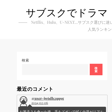
Skip
サブスクでドラマ
to
content
Netflix、Hulu、U-NEXT…サブ
人気ランキン
検索
検
索
最近のコメント
@user-jw6dh2qq9g
2024-02-06
お菓子？を食べた後、手をズボンで拭く仕草がリアル