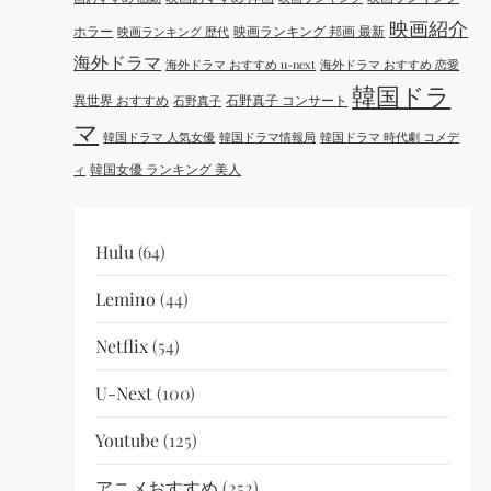
映画紹介
ホラー
映画ランキング 邦画 最新
映画ランキング 歴代
海外ドラマ
海外ドラマ おすすめ u-next
海外ドラマ おすすめ 恋愛
韓国ドラ
異世界 おすすめ
石野真子 コンサート
石野真子
マ
韓国ドラマ 人気女優
韓国ドラマ情報局
韓国ドラマ 時代劇 コメデ
韓国女優 ランキング 美人
ィ
Hulu
(64)
Lemino
(44)
Netflix
(54)
U-Next
(100)
Youtube
(125)
アニメおすすめ
(252)