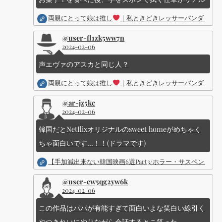
両親にとって娘は推し
｜私ときどきレッサーパンダ ｜Dis
@user-fl1zk5ww7n
2024-02-06
声エヴァのアスカと同じ人？
両親にとって娘は推し
｜私ときどきレッサーパンダ ｜Dis
@ar-jz5kc
2024-02-06
韓国だとNetflixオリジナルのsweet homeがめちゃく
ちゃ面白いです...！！(ドラマです)
【手加減出来ない韓国映画6選Part3/ホラー・サスペン
@user-ew5qg2yw6k
2024-02-06
この作品はパパが有能すぎて面白いよな笑白い線引く
やつきれいにやりながら会話するとこ笑った