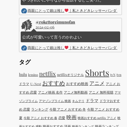
両親にとって娘は推し
｜私ときどきレッサーパンダ ｜Dis
@rokettoreimunofan
2024-02-06
公式が可愛いって言うのかわよい
両親にとって娘は推し
｜私ときどきレッサーパンダ ｜Dis
タグ
Shorts
netflix
hulu
netflixオリジナル
tvN
tvn
lemino
おすすめ
アニメ
おすすめ映画
ドラマ
アニメ お
U-Next
すすめ 恋愛
アニメ映画 名作
アニメ無料動画
アニメ 無料視聴
アマ
ドラマ
ドラマおすす
ゾンプライム
アマゾンプライム 映画
キムテリ
め 恋愛
ランキング
今期 アニメ おすすめ 冬
今期 アニメ おすすめ
映画
夏
恋愛
今期 アニメ おすすめ 春
映画おすすめ netflix アニメ
映
映画おすすめ 洋画
映画ランキング
画おすすめ 感動
映画ランキング