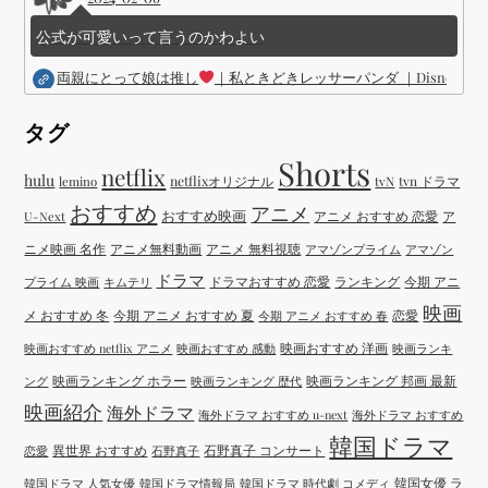
公式が可愛いって言うのかわよい
両親にとって娘は推し
｜私ときどきレッサーパンダ ｜Disney (
タグ
Shorts
netflix
hulu
netflixオリジナル
tvN
tvn ドラマ
lemino
おすすめ
アニメ
おすすめ映画
アニメ おすすめ 恋愛
ア
U-Next
ニメ映画 名作
アニメ無料動画
アニメ 無料視聴
アマゾンプライム
アマゾン
ドラマ
ドラマおすすめ 恋愛
ランキング
今期 アニ
プライム 映画
キムテリ
映画
メ おすすめ 冬
今期 アニメ おすすめ 夏
恋愛
今期 アニメ おすすめ 春
映画おすすめ 洋画
映画おすすめ netflix アニメ
映画おすすめ 感動
映画ランキ
映画ランキング ホラー
映画ランキング 邦画 最新
ング
映画ランキング 歴代
映画紹介
海外ドラマ
海外ドラマ おすすめ u-next
海外ドラマ おすすめ
韓国ドラマ
異世界 おすすめ
石野真子 コンサート
恋愛
石野真子
韓国女優 ラ
韓国ドラマ 人気女優
韓国ドラマ情報局
韓国ドラマ 時代劇 コメディ