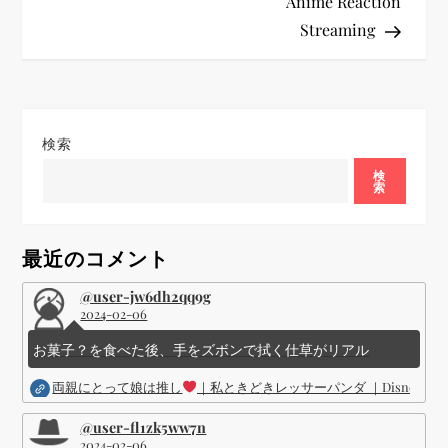
ゲ
Anime Reaction
Streaming
ー
シ
ョ
検索
ン
検
索
最近のコメント
@user-jw6dh2qq9g
2024-02-06
お菓子？を食べた後、手をズボンで拭く仕草がリアル
両親にとって娘は推し
｜私ときどきレッサーパンダ ｜Disney (
@user-fl1zk5ww7n
2024-02-06