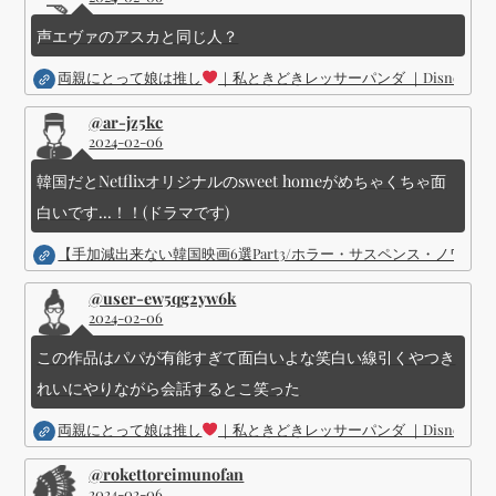
声エヴァのアスカと同じ人？
両親にとって娘は推し
｜私ときどきレッサーパンダ ｜Disney (
@ar-jz5kc
2024-02-06
韓国だとNetflixオリジナルのsweet homeがめちゃくちゃ面
白いです...！！(ドラマです)
【手加減出来ない韓国映画6選Part3/ホラー・サスペンス・ノワ
@user-ew5qg2yw6k
2024-02-06
この作品はパパが有能すぎて面白いよな笑白い線引くやつき
れいにやりながら会話するとこ笑った
両親にとって娘は推し
｜私ときどきレッサーパンダ ｜Disney (
@rokettoreimunofan
2024-02-06