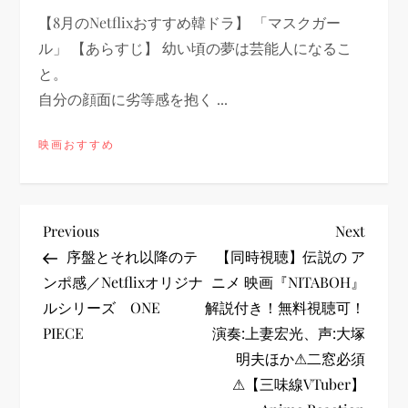
【8月のNetflixおすすめ韓ドラ】 「マスクガー
ル」 【あらすじ】 幼い頃の夢は芸能人になるこ
と。
自分の顔面に劣等感を抱く ...
映画おすすめ
投
Previous
Next
Previous
Next
Post
Post
序盤とそれ以降のテ
【同時視聴】伝説の ア
稿
ンポ感／Netflixオリジナ
ニメ 映画『NITABOH』
ルシリーズ ONE
解説付き！無料視聴可！
ナ
PIECE
演奏:上妻宏光、声:大塚
ビ
明夫ほか⚠二窓必須
⚠【三味線VTuber】