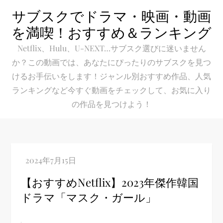
Skip
サブスクでドラマ・映画・動画
to
を満喫！おすすめ＆ランキング
content
Netflix、Hulu、U-NEXT…サブスク選びに迷いません
か？この動画では、あなたにぴったりのサブスクを見つ
けるお手伝いをします！ジャンル別おすすめ作品、人気
ランキングなど今すぐ動画をチェックして、お気に入り
の作品を見つけよう！
【おすすめNetflix】2023年傑作韓国
ドラマ「マスク・ガール」