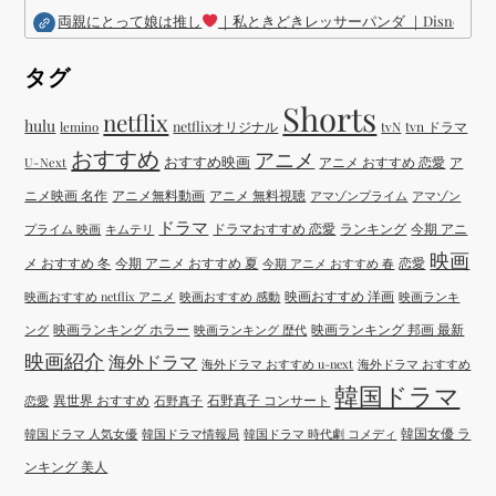
両親にとって娘は推し
｜私ときどきレッサーパンダ ｜Disney (
タグ
Shorts
netflix
hulu
netflixオリジナル
tvN
tvn ドラマ
lemino
おすすめ
アニメ
おすすめ映画
アニメ おすすめ 恋愛
ア
U-Next
ニメ映画 名作
アニメ無料動画
アニメ 無料視聴
アマゾンプライム
アマゾン
ドラマ
ドラマおすすめ 恋愛
ランキング
今期 アニ
プライム 映画
キムテリ
映画
メ おすすめ 冬
今期 アニメ おすすめ 夏
恋愛
今期 アニメ おすすめ 春
映画おすすめ 洋画
映画おすすめ netflix アニメ
映画おすすめ 感動
映画ランキ
映画ランキング ホラー
映画ランキング 邦画 最新
ング
映画ランキング 歴代
映画紹介
海外ドラマ
海外ドラマ おすすめ u-next
海外ドラマ おすすめ
韓国ドラマ
異世界 おすすめ
石野真子 コンサート
恋愛
石野真子
韓国女優 ラ
韓国ドラマ 人気女優
韓国ドラマ情報局
韓国ドラマ 時代劇 コメディ
ンキング 美人