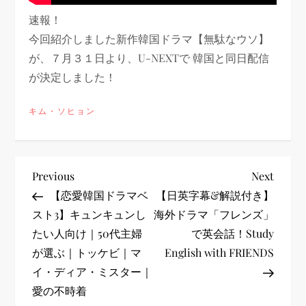
速報！
今回紹介しました新作韓国ドラマ【無駄なウソ】
が、７月３１日より、U-NEXTで 韓国と同日配信
が決定しました！
キム・ソヒョン
投
Previous
Next
Previous
Next
Post
Post
【恋愛韓国ドラマベ
【日英字幕&解説付き】
稿
スト3】キュンキュンし
海外ドラマ「フレンズ」
たい人向け｜50代主婦
で英会話！Study
ナ
が選ぶ｜トッケビ｜マ
English with FRIENDS
ビ
イ・ディア・ミスター｜
愛の不時着