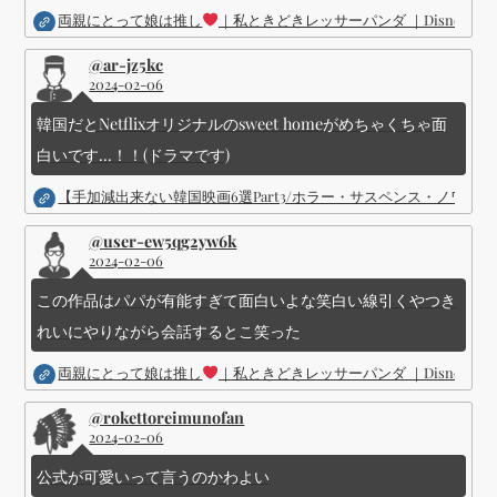
両親にとって娘は推し
｜私ときどきレッサーパンダ ｜Disney (
@ar-jz5kc
2024-02-06
韓国だとNetflixオリジナルのsweet homeがめちゃくちゃ面
白いです...！！(ドラマです)
【手加減出来ない韓国映画6選Part3/ホラー・サスペンス・ノワ
@user-ew5qg2yw6k
2024-02-06
この作品はパパが有能すぎて面白いよな笑白い線引くやつき
れいにやりながら会話するとこ笑った
両親にとって娘は推し
｜私ときどきレッサーパンダ ｜Disney (
@rokettoreimunofan
2024-02-06
公式が可愛いって言うのかわよい