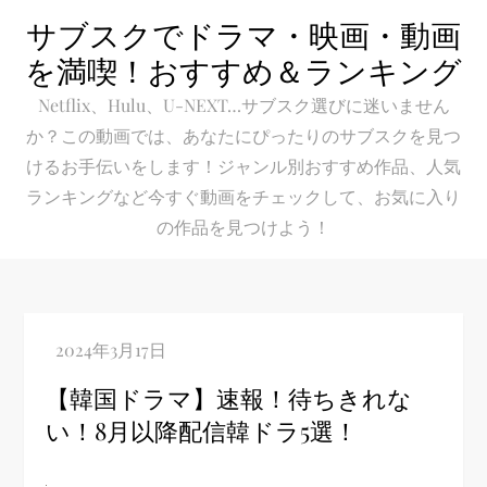
Skip
サブスクでドラマ・映画・動画
to
を満喫！おすすめ＆ランキング
content
Netflix、Hulu、U-NEXT…サブスク選びに迷いません
か？この動画では、あなたにぴったりのサブスクを見つ
けるお手伝いをします！ジャンル別おすすめ作品、人気
ランキングなど今すぐ動画をチェックして、お気に入り
の作品を見つけよう！
【韓国ドラマ】速報！待ちきれな
い！8月以降配信韓ドラ5選！