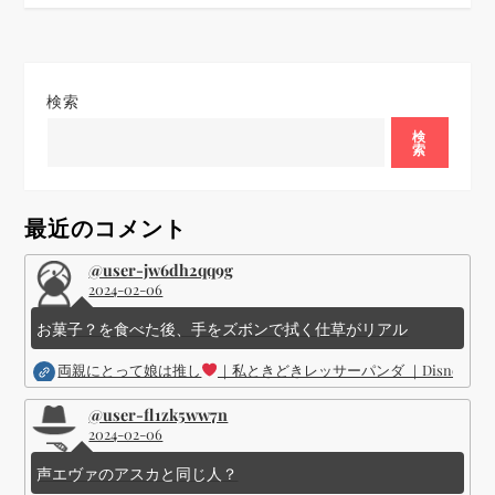
ゲ
ー
シ
検索
検
ョ
索
ン
最近のコメント
@user-jw6dh2qq9g
2024-02-06
お菓子？を食べた後、手をズボンで拭く仕草がリアル
両親にとって娘は推し
｜私ときどきレッサーパンダ ｜Disney (
@user-fl1zk5ww7n
2024-02-06
声エヴァのアスカと同じ人？