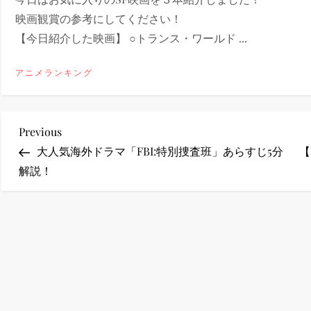
映画観賞の参考にしてください！
ney (ディズニープラス）
【今日紹介した映画】 ○トランス・ワールド ...
アニメランキング
ney (ディズニープラス）
投
Previous
Previous
Post
大人気海外ドラマ「FBI:特別捜査班」あらすじ5分
【
稿
解説！
ナ
ビ
ゲ
ー