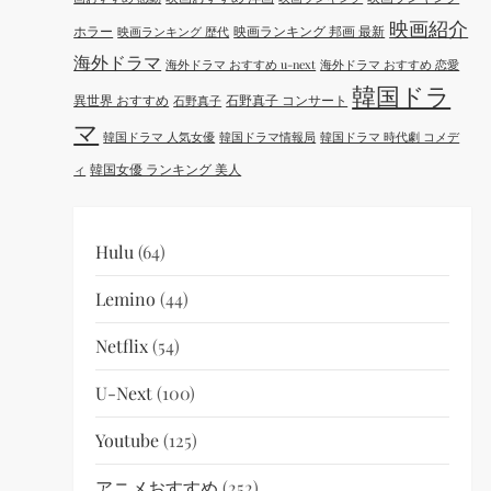
映画紹介
ホラー
映画ランキング 邦画 最新
映画ランキング 歴代
海外ドラマ
海外ドラマ おすすめ u-next
海外ドラマ おすすめ 恋愛
韓国ドラ
異世界 おすすめ
石野真子 コンサート
石野真子
マ
韓国ドラマ 人気女優
韓国ドラマ情報局
韓国ドラマ 時代劇 コメデ
韓国女優 ランキング 美人
ィ
Hulu
(64)
Lemino
(44)
Netflix
(54)
U-Next
(100)
Youtube
(125)
アニメおすすめ
(252)