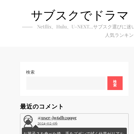
Skip
サブスクでドラマ
to
content
Netflix、Hulu、U-NEXT…サブ
人気ランキン
検索
検
索
最近のコメント
@user-jw6dh2qq9g
2024-02-06
お菓子？を食べた後、手をズボンで拭く仕草がリアル