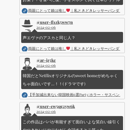
両親にとって娘は推し
｜私ときどきレッサーパンダ ｜Dis
@user-fl1zk5ww7n
2024-02-06
声エヴァのアスカと同じ人？
両親にとって娘は推し
｜私ときどきレッサーパンダ ｜Dis
@ar-jz5kc
2024-02-06
韓国だとNetflixオリジナルのsweet homeがめちゃく
ちゃ面白いです...！！(ドラマです)
【手加減出来ない韓国映画6選Part3/ホラー・サスペン
@user-ew5qg2yw6k
2024-02-06
この作品はパパが有能すぎて面白いよな笑白い線引く
やつきれいにやりながら会話するとこ笑った