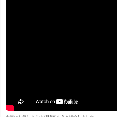
ney (ディズニープラス）
ney (ディズニープラス）
ス・ノワール】韓国至上の《最凶の悪》が登場する韓国映画。
今日はお気に入りのSF映画を３本紹介しました！