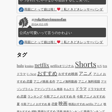
両親にとって娘は推し
｜私ときどきレッサーパンダ ｜Dis
@rokettoreimunofan
2024-02-06
公式が可愛いって言うのかわよい
両親にとって娘は推し
｜私ときどきレッサーパンダ ｜Dis
タグ
Shorts
netflix
hulu
netflixオリジナル
tvN
tvn
lemino
おすすめ
アニメ
おすすめ映画
ドラマ
アニメ お
U-Next
すすめ 恋愛
アニメ映画 名作
アニメ無料動画
アニメ 無料視聴
アマ
ドラマ
ドラマおすす
ゾンプライム
アマゾンプライム 映画
キムテリ
め 恋愛
ランキング
今期 アニメ おすすめ 冬
今期 アニメ おすすめ
映画
夏
恋愛
今期 アニメ おすすめ 春
映画おすすめ netflix アニメ
映
映画おすすめ 洋画
映画ランキング
画おすすめ 感動
映画ランキング