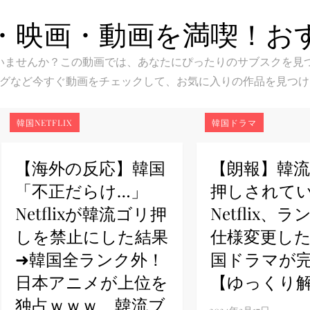
・映画・動画を満喫！お
スク選びに迷いませんか？この動画では、あなたにぴったりのサブス
グなど今すぐ動画をチェックして、お気に入りの作品を見つけ
韓国NETFLIX
韓国ドラマ
【海外の反応】韓国
【朗報】韓
「不正だらけ…」
押しされて
Netflixが韓流ゴリ押
Netflix、
しを禁止にした結果
仕様変更し
➜韓国全ランク外！
国ドラマが
日本アニメが上位を
【ゆっくり
独占ｗｗｗ 韓流ブ