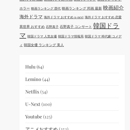
映画紹介
ホラー
映画ランキング 邦画 最新
映画ランキング 歴代
海外ドラマ
海外ドラマ おすすめ u-next
海外ドラマ おすすめ 恋愛
韓国ドラ
異世界 おすすめ
石野真子 コンサート
石野真子
マ
韓国ドラマ 人気女優
韓国ドラマ情報局
韓国ドラマ 時代劇 コメデ
韓国女優 ランキング 美人
ィ
Hulu
(64)
Lemino
(44)
Netflix
(54)
U-Next
(100)
Youtube
(125)
アニメおすすめ
(252)