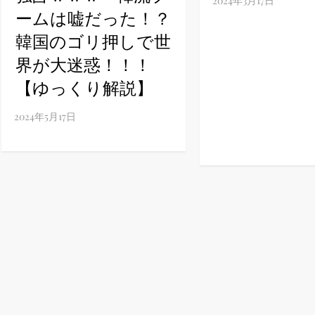
ームは嘘だった！？
ney (ディズニープラス）
韓国のゴリ押しで世
界が大迷惑！！！
【ゆっくり解説】
ney (ディズニープラス）
ス・ノワール】韓国至上の《最凶の悪》が登場する韓国映画。