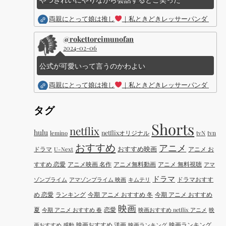
両親にとって娘は推し
｜私ときどきレッサーパンダ ｜Dis
@rokettoreimunofan
2024-02-06
公式が可愛いって言うのかわよい
両親にとって娘は推し
｜私ときどきレッサーパンダ ｜Dis
タグ
Shorts
netflix
hulu
netflixオリジナル
tvN
tvn
lemino
おすすめ
アニメ
おすすめ映画
ドラマ
アニメ お
U-Next
すすめ 恋愛
アニメ映画 名作
アニメ無料動画
アニメ 無料視聴
アマ
ドラマ
ドラマおすす
ゾンプライム
アマゾンプライム 映画
キムテリ
め 恋愛
ランキング
今期 アニメ おすすめ 冬
今期 アニメ おすすめ
映画
夏
恋愛
今期 アニメ おすすめ 春
映画おすすめ netflix アニメ
映
映画おすすめ 洋画
映画ランキング
画おすすめ 感動
映画ランキング