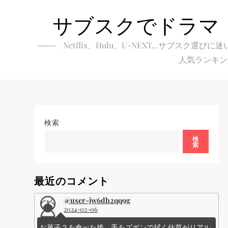
Skip
サブスクでドラマ
to
content
Netflix、Hulu、U-NEXT…サブ
人気ランキン
検索
検
索
最近のコメント
@user-jw6dh2qq9g
2024-02-06
お菓子？を食べた後、手をズボンで拭く仕草がリアル