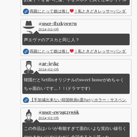
両親にとって娘は推し
｜私ときどきレッサーパンダ ｜Dis
@user-fl1zk5ww7n
2024-02-06
声エヴァのアスカと同じ人？
両親にとって娘は推し
｜私ときどきレッサーパンダ ｜Dis
@ar-jz5kc
2024-02-06
韓国だとNetflixオリジナルのsweet homeがめちゃく
ちゃ面白いです...！！(ドラマです)
【手加減出来ない韓国映画6選Part3/ホラー・サスペン
@user-ew5qg2yw6k
2024-02-06
この作品はパパが有能すぎて面白いよな笑白い線引く
やつきれいにやりながら会話するとこ笑った