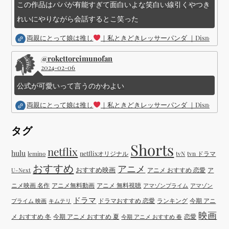
この作品はパパが有能すぎて面白いよな笑白い線引くやつき
れいにやりながら会話するとこ笑った
両親にとって娘は推し
｜私ときどきレッサーパンダ ｜Disney (
@rokettoreimunofan
2024-02-06
公式が可愛いって言うのかわよい
両親にとって娘は推し
｜私ときどきレッサーパンダ ｜Disney (
タグ
Shorts
netflix
hulu
netflixオリジナル
tvN
tvn ドラマ
lemino
おすすめ
アニメ
おすすめ映画
アニメ おすすめ 恋愛
ア
U-Next
ニメ映画 名作
アニメ無料動画
アニメ 無料視聴
アマゾンプライム
アマゾン
ドラマ
ドラマおすすめ 恋愛
ランキング
今期 アニ
プライム 映画
キムテリ
映画
メ おすすめ 冬
今期 アニメ おすすめ 夏
恋愛
今期 アニメ おすすめ 春