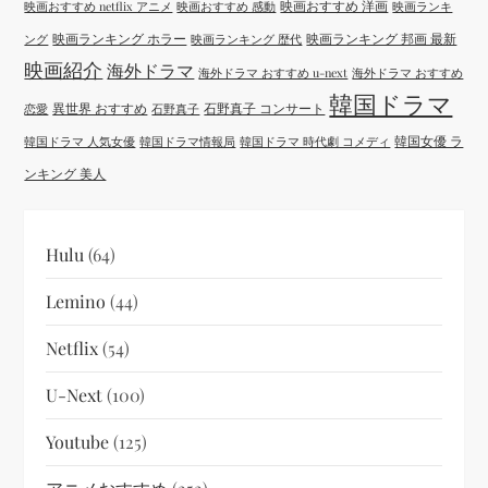
映画おすすめ 洋画
映画おすすめ netflix アニメ
映画おすすめ 感動
映画ランキ
映画ランキング ホラー
映画ランキング 邦画 最新
ング
映画ランキング 歴代
映画紹介
海外ドラマ
海外ドラマ おすすめ u-next
海外ドラマ おすすめ
韓国ドラマ
異世界 おすすめ
石野真子 コンサート
恋愛
石野真子
韓国女優 ラ
韓国ドラマ 人気女優
韓国ドラマ情報局
韓国ドラマ 時代劇 コメディ
ンキング 美人
Hulu
(64)
Lemino
(44)
Netflix
(54)
U-Next
(100)
Youtube
(125)