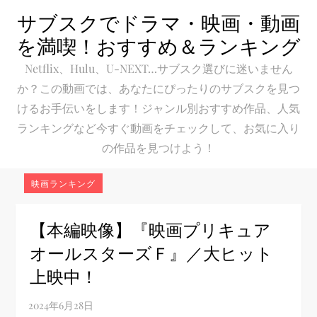
Skip
サブスクでドラマ・映画・動画
to
を満喫！おすすめ＆ランキング
content
Netflix、Hulu、U-NEXT…サブスク選びに迷いません
か？この動画では、あなたにぴったりのサブスクを見つ
けるお手伝いをします！ジャンル別おすすめ作品、人気
ランキングなど今すぐ動画をチェックして、お気に入り
の作品を見つけよう！
映画ランキング
【本編映像】『映画プリキュア
オールスターズＦ』／大ヒット
上映中！