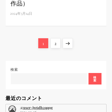
作品）
投
Page
Page
Next
1
2
稿
page
の
検索
ペ
検
索
ー
最近のコメント
ジ
@user-jw6dh2qq9g
2024-02-06