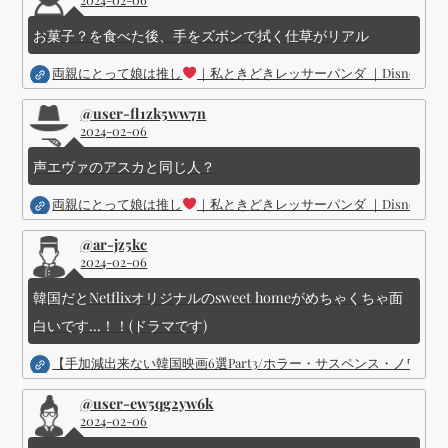
送
お菓子？を食べた後、手をズボンで拭く仕草がリアル
り
両親にとって娘は推し
｜私ときどきレッサーパンダ ｜Disney (
@user-fl1zk5ww7n
2024-02-06
声エヴァのアスカと同じ人？
両親にとって娘は推し
｜私ときどきレッサーパンダ ｜Disney (
@ar-jz5kc
2024-02-06
韓国だとNetflixオリジナルのsweet homeがめちゃくちゃ面
白いです...！！(ドラマです)
【手加減出来ない韓国映画6選Part3/ホラー・サスペンス・ノワ
@user-ew5qg2yw6k
2024-02-06