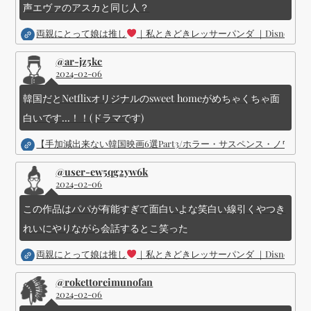
声エヴァのアスカと同じ人？
両親にとって娘は推し
｜私ときどきレッサーパンダ ｜Disney (
@ar-jz5kc
2024-02-06
韓国だとNetflixオリジナルのsweet homeがめちゃくちゃ面
白いです...！！(ドラマです)
【手加減出来ない韓国映画6選Part3/ホラー・サスペンス・ノワ
@user-ew5qg2yw6k
2024-02-06
この作品はパパが有能すぎて面白いよな笑白い線引くやつき
れいにやりながら会話するとこ笑った
両親にとって娘は推し
｜私ときどきレッサーパンダ ｜Disney (
@rokettoreimunofan
2024-02-06