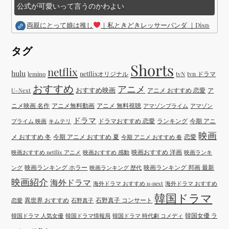
公式が可愛いって言うのかわよい
両親にとって娘は推し
｜私ときどきレッサーパンダ ｜Disney (
タグ
Shorts
netflix
hulu
netflixオリジナル
tvN
tvn ドラマ
lemino
おすすめ
アニメ
おすすめ映画
アニメ おすすめ 恋愛
ア
U-Next
ニメ映画 名作
アニメ無料動画
アニメ 無料視聴
アマゾンプライム
アマゾン
ドラマ
ドラマおすすめ 恋愛
ランキング
今期 アニ
プライム 映画
キムテリ
映画
メ おすすめ 冬
今期 アニメ おすすめ 夏
恋愛
今期 アニメ おすすめ 春
映画おすすめ 洋画
映画おすすめ netflix アニメ
映画おすすめ 感動
映画ランキ
映画ランキング ホラー
映画ランキング 邦画 最新
ング
映画ランキング 歴代
映画紹介
海外ドラマ
海外ドラマ おすすめ u-next
海外ドラマ おすすめ
韓国ドラマ
異世界 おすすめ
石野真子 コンサート
恋愛
石野真子
韓国女優 ラ
韓国ドラマ 人気女優
韓国ドラマ情報局
韓国ドラマ 時代劇 コメディ