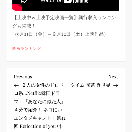
【上映中＆上映予定映画一覧】興行収入ランキン
グも掲載！
（9月21日（金）～９月22日（土）上映作品）
映画ランキング
投
Previous
Next
Previous
Next
Post
Post
２人の女性のドロド
タイム 喫茶 異世界
稿
ロ系…Netflix韓国ドラ
マ！『あなたに似た人』
ナ
４分で紹介！ ネコにい
ビ
エンタメキャスト！第42
回 Reflection of you 너