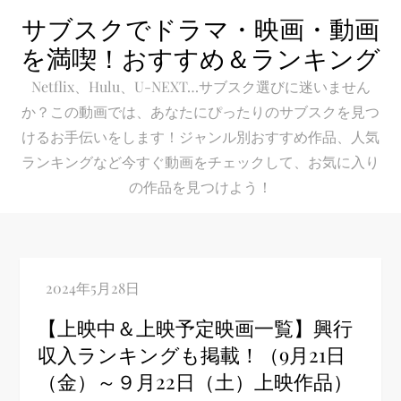
Skip
サブスクでドラマ・映画・動画
to
を満喫！おすすめ＆ランキング
content
Netflix、Hulu、U-NEXT…サブスク選びに迷いません
か？この動画では、あなたにぴったりのサブスクを見つ
けるお手伝いをします！ジャンル別おすすめ作品、人気
ランキングなど今すぐ動画をチェックして、お気に入り
の作品を見つけよう！
【上映中＆上映予定映画一覧】興行
収入ランキングも掲載！（9月21日
（金）～９月22日（土）上映作品）