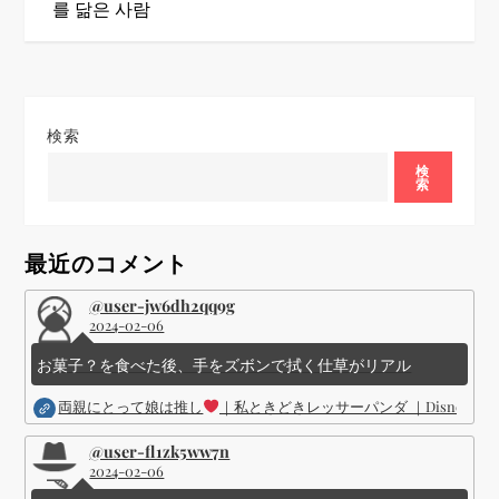
ゲ
를 닮은 사람
ー
シ
検索
ョ
検
索
ン
最近のコメント
@user-jw6dh2qq9g
2024-02-06
お菓子？を食べた後、手をズボンで拭く仕草がリアル
両親にとって娘は推し
｜私ときどきレッサーパンダ ｜Disney (
@user-fl1zk5ww7n
2024-02-06