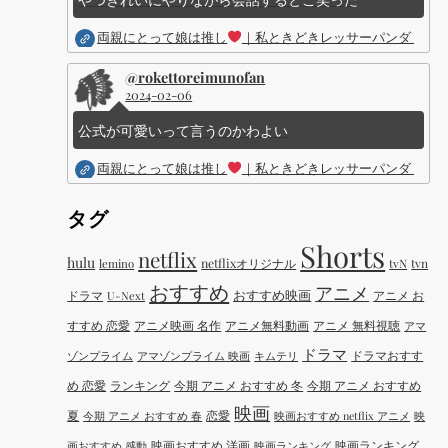
両親にとって娘は推し
｜私ときどきレッサーパンダ ｜Dis
@rokettoreimunofan
2024-02-06
公式が可愛いって言うのかわよい
両親にとって娘は推し
｜私ときどきレッサーパンダ ｜Dis
タグ
Shorts
netflix
hulu
netflixオリジナル
tvN
tvn
lemino
おすすめ
アニメ
おすすめ映画
ドラマ
アニメ お
U-Next
すすめ 恋愛
アニメ映画 名作
アニメ無料動画
アニメ 無料視聴
アマ
ドラマ
ドラマおすす
ゾンプライム
アマゾンプライム 映画
キムテリ
め 恋愛
ランキング
今期 アニメ おすすめ 冬
今期 アニメ おすすめ
映画
夏
恋愛
今期 アニメ おすすめ 春
映画おすすめ netflix アニメ
映
映画おすすめ 洋画
映画ランキング
画おすすめ 感動
映画ランキング