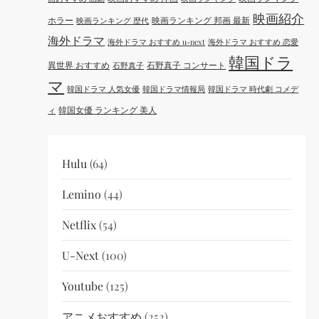
映画紹介
ホラー
映画ランキング 邦画 最新
映画ランキング 歴代
海外ドラマ
海外ドラマ おすすめ u-next
海外ドラマ おすすめ 恋愛
韓国ドラ
異世界 おすすめ
石野真子 コンサート
石野真子
マ
韓国ドラマ 人気女優
韓国ドラマ情報局
韓国ドラマ 時代劇 コメデ
韓国女優 ランキング 美人
ィ
Hulu
(64)
Lemino
(44)
Netflix
(54)
U-Next
(100)
Youtube
(125)
アニメおすすめ
(252)