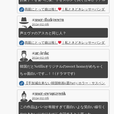
両親にとって娘は推し
｜私ときどきレッサーパンダ ｜Dis
@user-fl1zk5ww7n
2024-02-06
声エヴァのアスカと同じ人？
両親にとって娘は推し
｜私ときどきレッサーパンダ ｜Dis
@ar-jz5kc
2024-02-06
韓国だとNetflixオリジナルのsweet homeがめちゃく
ちゃ面白いです...！！(ドラマです)
【手加減出来ない韓国映画6選Part3/ホラー・サスペン
@user-ew5qg2yw6k
2024-02-06
この作品はパパが有能すぎて面白いよな笑白い線引く
やつきれいにやりながら会話するとこ笑った