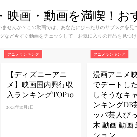
・映画・動画を満喫！お
スク選びに迷いませんか？この動画では、あなたにぴったりのサブス
グなど今すぐ動画をチェックして、お気に入りの作品を見つけ
アニメランキング
アニメランキング
【ディズニーアニ
漫画アニメ
メ】映画国内興行収
でデートし
入ランキングTOP10
しそうなキ
ンキングDB
ッパ芸人ぴ
木 動画 動画
ション