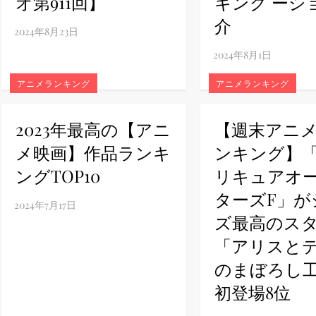
オ第911回】
キング ーシ
介
ney (ディズニープラス）
アニメランキング
アニメランキング
ney (ディズニープラス）
2023年最高の【アニ
【週末アニ
メ映画】作品ランキ
ンキング】
ングTOP10
リキュアオ
ターズF」が
ズ最高のス
「アリスと
のまぼろし
初登場8位