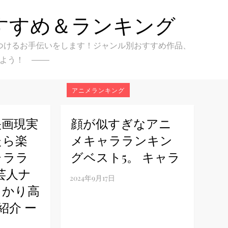
すすめ＆ランキング
クを見つけるお手伝いをします！ジャンル別おすすめ作品、
よう！
アニメランキング
映画現実
顔が似すぎなアニ
たら楽
メキャラランキン
ャララ
グベスト5。 キャラ
芸人ナ
っかり高
 紹介 ー