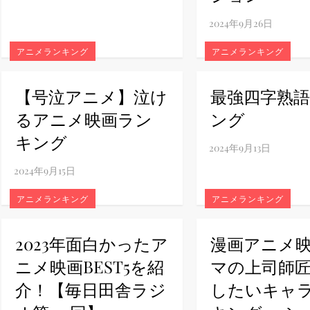
ney (ディズニープラス）
アニメランキング
アニメランキング
【号泣アニメ】泣け
最強四字熟
るアニメ映画ラン
ング
ney (ディズニープラス）
キング
アニメランキング
アニメランキング
ス・ノワール】韓国至上の《最凶の悪》が登場する韓国映画。
2023年面白かったア
漫画アニメ
ニメ映画BEST5を紹
マの上司師
介！【毎日田舎ラジ
したいキャ