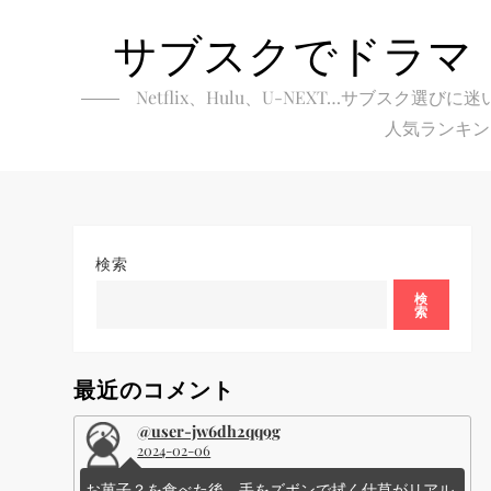
Skip
サブスクでドラマ
to
content
Netflix、Hulu、U-NEXT…サブ
人気ランキン
検索
検
索
最近のコメント
@user-jw6dh2qq9g
2024-02-06
お菓子？を食べた後、手をズボンで拭く仕草がリアル