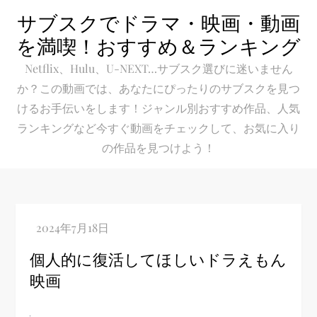
Skip
サブスクでドラマ・映画・動画
to
を満喫！おすすめ＆ランキング
content
Netflix、Hulu、U-NEXT…サブスク選びに迷いません
か？この動画では、あなたにぴったりのサブスクを見つ
けるお手伝いをします！ジャンル別おすすめ作品、人気
ランキングなど今すぐ動画をチェックして、お気に入り
の作品を見つけよう！
個人的に復活してほしいドラえもん
映画