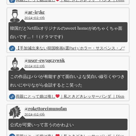
@ar-jz5kc
2024-02-06
韓国だとNetflixオリジナルのsweet homeがめちゃくちゃ面
白いです...！！(ドラマです)
【手加減出来ない韓国映画6選Part3/ホラー・サスペンス・ノワ
@user-ew5qg2yw6k
2024-02-06
この作品はパパが有能すぎて面白いよな笑白い線引くやつき
れいにやりながら会話するとこ笑った
両親にとって娘は推し
｜私ときどきレッサーパンダ ｜Disney (
@rokettoreimunofan
2024-02-06
公式が可愛いって言うのかわよい
両親にとって娘は推し
｜私ときどきレッサーパンダ ｜Disney (