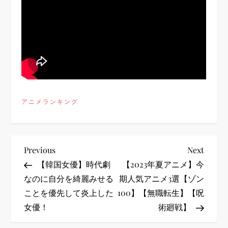
アニメランキング
投
Previous
Next
Previous
Next
Post
Post
【韓国女優】時代劇
【2023年夏アニメ】今
稿
なのに自分を綺麗みせる
期人気アニメ3選【ゾン
ことを優先して炎上した
100】【無職転生】【呪
ナ
女優！
術廻戦】
ビ