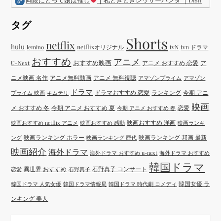
タグ
Shorts
netflix
hulu
netflixオリジナル
tvN
tvn ドラマ
lemino
おすすめ
アニメ
おすすめ映画
アニメ おすすめ 恋愛
ア
U-Next
ニメ映画 名作
アニメ無料動画
アニメ 無料視聴
アマゾンプライム
アマゾン
ドラマ
ドラマおすすめ 恋愛
ランキング
今期 アニ
プライム 映画
キムテリ
映画
メ おすすめ 冬
今期 アニメ おすすめ 夏
恋愛
今期 アニメ おすすめ 春
映画おすすめ 洋画
映画おすすめ netflix アニメ
映画おすすめ 感動
映画ランキ
映画ランキング ホラー
映画ランキング 邦画 最新
ング
映画ランキング 歴代
映画紹介
海外ドラマ
海外ドラマ おすすめ u-next
海外ドラマ おすすめ
韓国ドラマ
異世界 おすすめ
石野真子 コンサート
恋愛
石野真子
韓国女優 ラ
韓国ドラマ 人気女優
韓国ドラマ情報局
韓国ドラマ 時代劇 コメディ
ンキング 美人