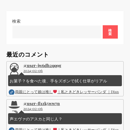
ゲ
検索
ー
検
索
シ
ョ
最近のコメント
ン
@user-jw6dh2qq9g
2024-02-06
お菓子？を食べた後、手をズボンで拭く仕草がリアル
両親にとって娘は推し
｜私ときどきレッサーパンダ ｜Disney (
@user-fl1zk5ww7n
2024-02-06
声エヴァのアスカと同じ人？
両親にとって娘は推し
｜私ときどきレッサーパンダ ｜Disney (