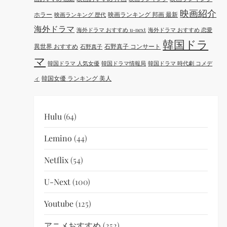
映画紹介
ホラー
映画ランキング 邦画 最新
映画ランキング 歴代
海外ドラマ
海外ドラマ おすすめ u-next
海外ドラマ おすすめ 恋愛
韓国ドラ
異世界 おすすめ
石野真子 コンサート
石野真子
マ
韓国ドラマ 人気女優
韓国ドラマ情報局
韓国ドラマ 時代劇 コメデ
韓国女優 ランキング 美人
ィ
Hulu
(64)
Lemino
(44)
Netflix
(54)
U-Next
(100)
Youtube
(125)
アニメおすすめ
(252)