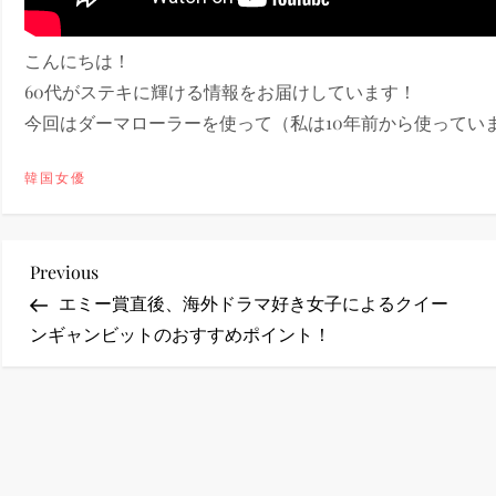
ney (ディズニープラス）
こんにちは！
60代がステキに輝ける情報をお届けしています！
今回はダーマローラーを使って（私は10年前から使っていました
韓国女優
ney (ディズニープラス）
投
Previous
Previous
Post
エミー賞直後、海外ドラマ好き女子によるクイー
稿
ンギャンビットのおすすめポイント！
ナ
ビ
ゲ