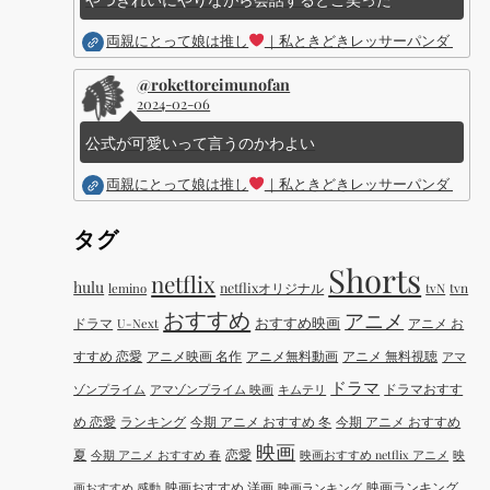
両親にとって娘は推し
｜私ときどきレッサーパンダ ｜Dis
@rokettoreimunofan
2024-02-06
公式が可愛いって言うのかわよい
両親にとって娘は推し
｜私ときどきレッサーパンダ ｜Dis
タグ
Shorts
netflix
hulu
netflixオリジナル
tvN
tvn
lemino
おすすめ
アニメ
おすすめ映画
ドラマ
アニメ お
U-Next
すすめ 恋愛
アニメ映画 名作
アニメ無料動画
アニメ 無料視聴
アマ
ドラマ
ドラマおすす
ゾンプライム
アマゾンプライム 映画
キムテリ
め 恋愛
ランキング
今期 アニメ おすすめ 冬
今期 アニメ おすすめ
映画
夏
恋愛
今期 アニメ おすすめ 春
映画おすすめ netflix アニメ
映
映画おすすめ 洋画
映画ランキング
画おすすめ 感動
映画ランキング