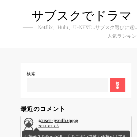
Skip
サブスクでドラマ
to
content
Netflix、Hulu、U-NEXT…サブ
人気ランキン
検索
検
索
最近のコメント
@user-jw6dh2qq9g
2024-02-06
お菓子？を食べた後、手をズボンで拭く仕草がリアル