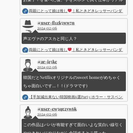
両親にとって娘は推し
｜私ときどきレッサーパンダ ｜Dis
@user-fl1zk5ww7n
2024-02-06
声エヴァのアスカと同じ人？
両親にとって娘は推し
｜私ときどきレッサーパンダ ｜Dis
@ar-jz5kc
2024-02-06
韓国だとNetflixオリジナルのsweet homeがめちゃく
ちゃ面白いです...！！(ドラマです)
【手加減出来ない韓国映画6選Part3/ホラー・サスペン
@user-ew5qg2yw6k
2024-02-06
この作品はパパが有能すぎて面白いよな笑白い線引く
やつきれいにやりながら会話するとこ笑った