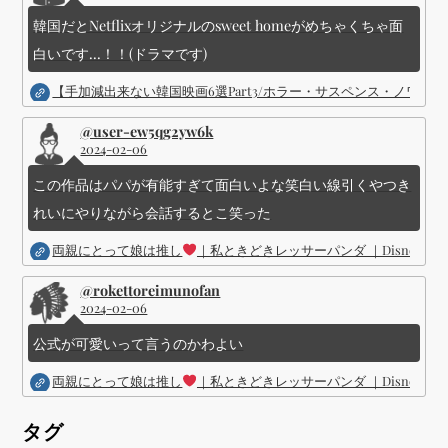
韓国だとNetflixオリジナルのsweet homeがめちゃくちゃ面
白いです...！！(ドラマです)
【手加減出来ない韓国映画6選Part3/ホラー・サスペンス・ノワ
@user-ew5qg2yw6k
2024-02-06
この作品はパパが有能すぎて面白いよな笑白い線引くやつき
れいにやりながら会話するとこ笑った
両親にとって娘は推し
｜私ときどきレッサーパンダ ｜Disney (
@rokettoreimunofan
2024-02-06
公式が可愛いって言うのかわよい
両親にとって娘は推し
｜私ときどきレッサーパンダ ｜Disney (
タグ