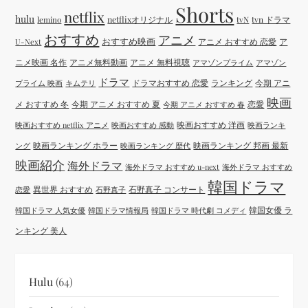
Shorts
netflix
hulu
netflixオリジナル
tvN
tvn ドラマ
lemino
おすすめ
アニメ
おすすめ映画
アニメ おすすめ 恋愛
ア
U-Next
ニメ映画 名作
アニメ無料動画
アニメ 無料視聴
アマゾンプライム
アマゾン
ドラマ
ドラマおすすめ 恋愛
ランキング
今期 アニ
プライム 映画
キムテリ
映画
メ おすすめ 冬
今期 アニメ おすすめ 夏
恋愛
今期 アニメ おすすめ 春
映画おすすめ 洋画
映画おすすめ netflix アニメ
映画おすすめ 感動
映画ランキ
映画ランキング ホラー
映画ランキング 邦画 最新
ング
映画ランキング 歴代
映画紹介
海外ドラマ
海外ドラマ おすすめ u-next
海外ドラマ おすすめ
韓国ドラマ
異世界 おすすめ
石野真子 コンサート
恋愛
石野真子
韓国女優 ラ
韓国ドラマ 人気女優
韓国ドラマ情報局
韓国ドラマ 時代劇 コメディ
ンキング 美人
Hulu
(64)