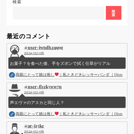
ゲ
検索
ー
検
索
シ
最近のコメント
ョ
@user-jw6dh2qq9g
2024-02-06
ン
お菓子？を食べた後、手をズボンで拭く仕草がリアル
両親にとって娘は推し
｜私ときどきレッサーパンダ ｜Disney (
@user-fl1zk5ww7n
2024-02-06
声エヴァのアスカと同じ人？
両親にとって娘は推し
｜私ときどきレッサーパンダ ｜Disney (
@ar-jz5kc
2024-02-06