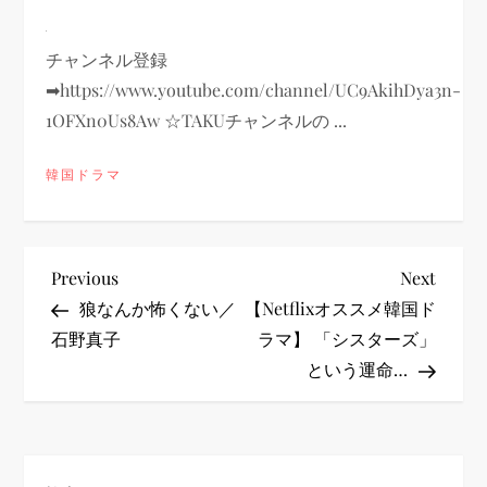
チャンネル登録
➡https://www.youtube.com/channel/UC9AkihDya3n-
1OFXn0Us8Aw ☆TAKUチャンネルの ...
韓国ドラマ
投
Previous
Next
Previous
Next
Post
Post
狼なんか怖くない／
【Netflixオススメ韓国ド
稿
石野真子
ラマ】 「シスターズ」
という運命…
ナ
ビ