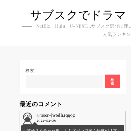
Skip
サブスクでドラマ
to
content
Netflix、Hulu、U-NEXT…サブ
人気ランキン
検索
検
索
最近のコメント
@user-jw6dh2qq9g
2024-02-06
お菓子？を食べた後、手をズボンで拭く仕草がリアル