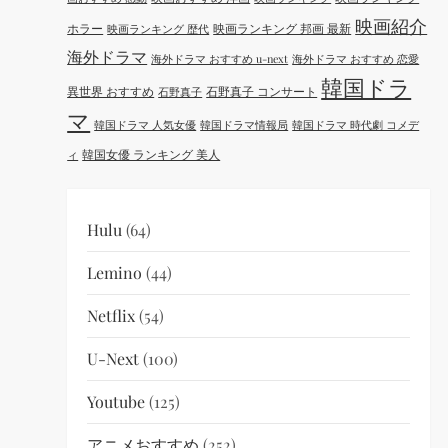
映画紹介
ホラー
映画ランキング 邦画 最新
映画ランキング 歴代
海外ドラマ
海外ドラマ おすすめ u-next
海外ドラマ おすすめ 恋愛
韓国ドラ
異世界 おすすめ
石野真子 コンサート
石野真子
マ
韓国ドラマ 人気女優
韓国ドラマ情報局
韓国ドラマ 時代劇 コメデ
韓国女優 ランキング 美人
ィ
Hulu
(64)
Lemino
(44)
Netflix
(54)
U-Next
(100)
Youtube
(125)
アニメおすすめ
(252)