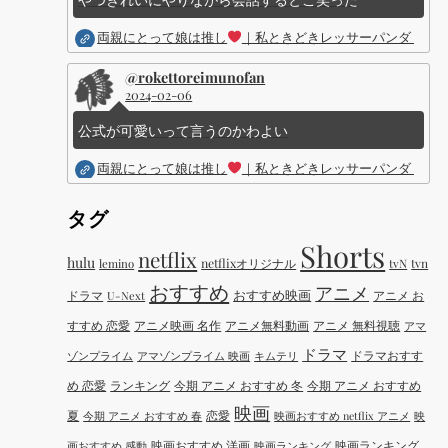
両親にとって娘は推し
｜私ときどきレッサーパンダ ｜Dis
@rokettoreimunofan
2024-02-06
公式が可愛いって言うのかわよい
両親にとって娘は推し
｜私ときどきレッサーパンダ ｜Dis
タグ
Shorts
netflix
hulu
netflixオリジナル
tvN
tvn
lemino
おすすめ
アニメ
おすすめ映画
ドラマ
アニメ お
U-Next
すすめ 恋愛
アニメ映画 名作
アニメ無料動画
アニメ 無料視聴
アマ
ドラマ
ドラマおすす
ゾンプライム
アマゾンプライム 映画
キムテリ
め 恋愛
ランキング
今期 アニメ おすすめ 冬
今期 アニメ おすすめ
映画
夏
恋愛
今期 アニメ おすすめ 春
映画おすすめ netflix アニメ
映
映画おすすめ 洋画
映画ランキング
画おすすめ 感動
映画ランキング