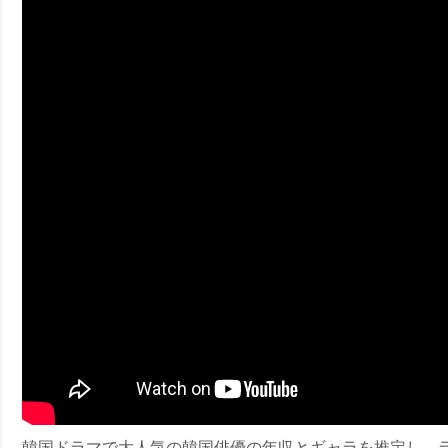
ney (ディズニープラス）
ney (ディズニープラス）
ス・ノワール】韓国至上の《最凶の悪》が登場する韓国映画。
韓国ドラマで大人気の韓国俳優の年収とギャラを推定し、