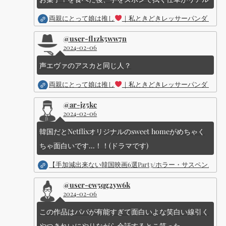
両親にとって娘は推し
｜私ときどきレッサーパンダ ｜Dis
@user-fl1zk5ww7n
2024-02-06
声エヴァのアスカと同じ人？
両親にとって娘は推し
｜私ときどきレッサーパンダ ｜Dis
@ar-jz5kc
2024-02-06
韓国だとNetflixオリジナルのsweet homeがめちゃく
ちゃ面白いです...！！(ドラマです)
【手加減出来ない韓国映画6選Part3/ホラー・サスペン
@user-ew5qg2yw6k
2024-02-06
この作品はパパが有能すぎて面白いよな笑白い線引く
やつきれいにやりながら会話するとこ笑った