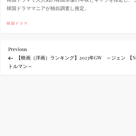
韓国ドラママニアが独自調査し推定。
ney (ディズニープラス）
韓国ドラマ
投
Previous
Previous
ney (ディズニープラス）
Post
【映画（洋画）ランキング】2023年GW ～ジェン
【N
稿
トルマン～
ナ
ビ
ゲ
ー