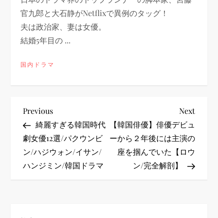
官九郎と大石静がNetflixで異例のタッグ！
夫は政治家、妻は女優。
結婚5年目の ...
国内ドラマ
投
Previous
Next
Previous
Next
Post
Post
綺麗すぎる韓国時代
【韓国俳優】俳優デビュ
稿
劇女優12選/パクウンビ
ーから２年後には主演の
ン/ハジウォン/イサン/
座を掴んでいた【ロウ
ナ
ハンジミン/韓国ドラマ
ン/完全解剖】
ビ
ゲ