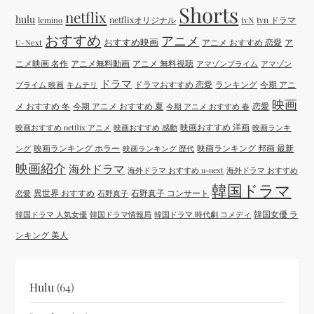
Shorts
netflix
hulu
netflixオリジナル
tvN
tvn ドラマ
lemino
おすすめ
アニメ
おすすめ映画
アニメ おすすめ 恋愛
ア
U-Next
ニメ映画 名作
アニメ無料動画
アニメ 無料視聴
アマゾンプライム
アマゾン
ドラマ
ドラマおすすめ 恋愛
ランキング
今期 アニ
プライム 映画
キムテリ
映画
メ おすすめ 冬
今期 アニメ おすすめ 夏
恋愛
今期 アニメ おすすめ 春
映画おすすめ 洋画
映画おすすめ netflix アニメ
映画おすすめ 感動
映画ランキ
映画ランキング ホラー
映画ランキング 邦画 最新
ング
映画ランキング 歴代
映画紹介
海外ドラマ
海外ドラマ おすすめ u-next
海外ドラマ おすすめ
韓国ドラマ
異世界 おすすめ
石野真子 コンサート
恋愛
石野真子
韓国女優 ラ
韓国ドラマ 人気女優
韓国ドラマ情報局
韓国ドラマ 時代劇 コメディ
ンキング 美人
Hulu
(64)