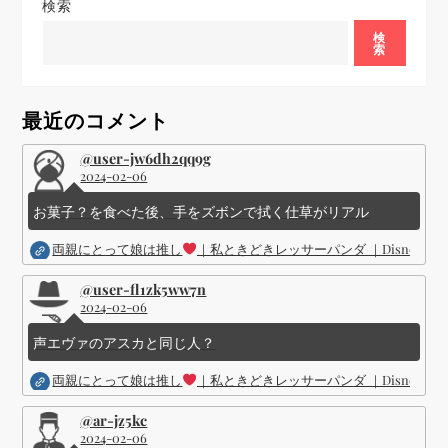
検索
ー
検
索
シ
ョ
最近のコメント
ン
@user-jw6dh2qq9g
2024-02-06
お菓子？を食べた後、手をズボンで拭く仕草がリアル
両親にとって娘は推し
｜私ときどきレッサーパンダ ｜Disney (
@user-fl1zk5ww7n
2024-02-06
声エヴァのアスカと同じ人？
両親にとって娘は推し
｜私ときどきレッサーパンダ ｜Disney (
@ar-jz5kc
2024-02-06