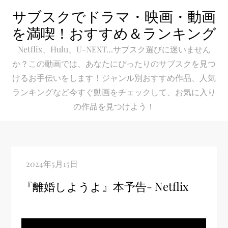
Skip
サブスクでドラマ・映画・動画
to
を満喫！おすすめ＆ランキング
content
Netflix、Hulu、U-NEXT…サブスク選びに迷いません
か？この動画では、あなたにぴったりのサブスクを見つ
けるお手伝いをします！ジャンル別おすすめ作品、人気
ランキングなど今すぐ動画をチェックして、お気に入り
の作品を見つけよう！
『離婚しようよ』本予告- Netflix