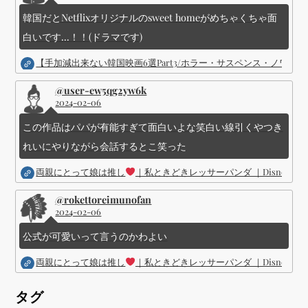
韓国だとNetflixオリジナルのsweet homeがめちゃくちゃ面
白いです...！！(ドラマです)
【手加減出来ない韓国映画6選Part3/ホラー・サスペンス・ノワ
@user-ew5qg2yw6k
2024-02-06
この作品はパパが有能すぎて面白いよな笑白い線引くやつき
れいにやりながら会話するとこ笑った
両親にとって娘は推し
｜私ときどきレッサーパンダ ｜Disney (
@rokettoreimunofan
2024-02-06
公式が可愛いって言うのかわよい
両親にとって娘は推し
｜私ときどきレッサーパンダ ｜Disney (
タグ