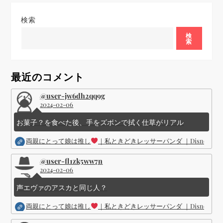
ゲ
検索
ー
検
索
シ
最近のコメント
ョ
@user-jw6dh2qq9g
2024-02-06
ン
お菓子？を食べた後、手をズボンで拭く仕草がリアル
両親にとって娘は推し
｜私ときどきレッサーパンダ ｜Disney (
@user-fl1zk5ww7n
2024-02-06
声エヴァのアスカと同じ人？
両親にとって娘は推し
｜私ときどきレッサーパンダ ｜Disney (