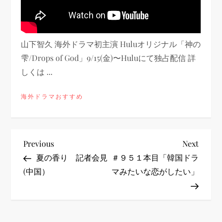
山下智久 海外ドラマ初主演 Huluオリジナル「神の
雫/Drops of God」9/15(金)〜Huluにて独占配信 詳
しくは ...
海外ドラマおすすめ
投
Previous
Next
Previous
Next
Post
Post
夏の香り 記者会見
＃９５１本目「韓国ドラ
稿
(中国）
マみたいな恋がしたい」
ナ
ビ