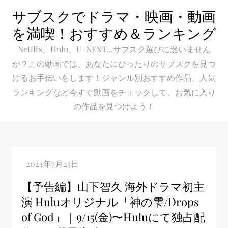
Skip
サブスクでドラマ・映画・動画
to
を満喫！おすすめ＆ランキング
content
Netflix、Hulu、U-NEXT…サブスク選びに迷いません
か？この動画では、あなたにぴったりのサブスクを見つ
けるお手伝いをします！ジャンル別おすすめ作品、人気
ランキングなど今すぐ動画をチェックして、お気に入り
の作品を見つけよう！
【予告編】山下智久 海外ドラマ初主
演 Huluオリジナル「神の雫/Drops
of God」｜9/15(金)〜Huluにて独占配