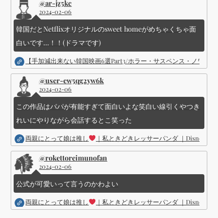
@ar-jz5kc
2024-02-06
韓国だとNetflixオリジナルのsweet homeがめちゃくちゃ面
白いです...！！(ドラマです)
【手加減出来ない韓国映画6選Part3/ホラー・サスペンス・ノワ
@user-ew5qg2yw6k
2024-02-06
この作品はパパが有能すぎて面白いよな笑白い線引くやつき
れいにやりながら会話するとこ笑った
両親にとって娘は推し
｜私ときどきレッサーパンダ ｜Disney (
@rokettoreimunofan
2024-02-06
公式が可愛いって言うのかわよい
両親にとって娘は推し
｜私ときどきレッサーパンダ ｜Disney (