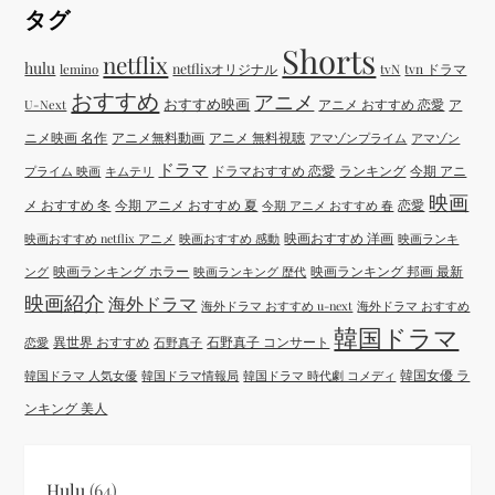
タグ
Shorts
netflix
hulu
netflixオリジナル
tvN
tvn ドラマ
lemino
おすすめ
アニメ
おすすめ映画
アニメ おすすめ 恋愛
ア
U-Next
ニメ映画 名作
アニメ無料動画
アニメ 無料視聴
アマゾンプライム
アマゾン
ドラマ
ドラマおすすめ 恋愛
ランキング
今期 アニ
プライム 映画
キムテリ
映画
メ おすすめ 冬
今期 アニメ おすすめ 夏
恋愛
今期 アニメ おすすめ 春
映画おすすめ 洋画
映画おすすめ netflix アニメ
映画おすすめ 感動
映画ランキ
映画ランキング ホラー
映画ランキング 邦画 最新
ング
映画ランキング 歴代
映画紹介
海外ドラマ
海外ドラマ おすすめ u-next
海外ドラマ おすすめ
韓国ドラマ
異世界 おすすめ
石野真子 コンサート
恋愛
石野真子
韓国女優 ラ
韓国ドラマ 人気女優
韓国ドラマ情報局
韓国ドラマ 時代劇 コメディ
ンキング 美人
Hulu
(64)