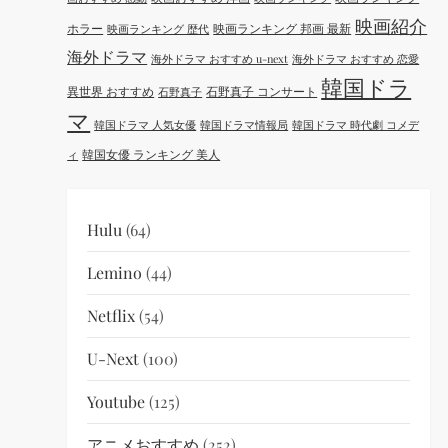
映画紹介
ホラー
映画ランキング 邦画 最新
映画ランキング 歴代
海外ドラマ
海外ドラマ おすすめ u-next
海外ドラマ おすすめ 恋愛
韓国ドラ
異世界 おすすめ
石野真子 コンサート
石野真子
マ
韓国ドラマ 人気女優
韓国ドラマ情報局
韓国ドラマ 時代劇 コメデ
韓国女優 ランキング 美人
ィ
Hulu
(64)
Lemino
(44)
Netflix
(54)
U-Next
(100)
Youtube
(125)
アニメおすすめ
(252)