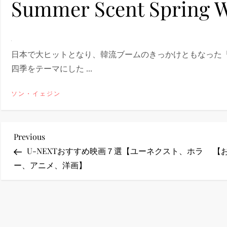
Summer Scent Spring 
ney (ディズニープラス）
日本で大ヒットとなり、韓流ブームのきっかけともなった
四季をテーマにした ...
ney (ディズニープラス）
ソン・イェジン
投
Previous
Previous
Post
U-NEXTおすすめ映画７選【ユーネクスト、ホラ
【
稿
ー、アニメ、洋画】
ス・ノワール】韓国至上の《最凶の悪》が登場する韓国映画。
ナ
ビ