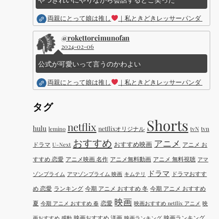
両親にとって娘は推し
｜私ときどきレッサーパンダ ｜Dis
@rokettoreimunofan
2024-02-06
公式が可愛いって言うのかわよい
両親にとって娘は推し
｜私ときどきレッサーパンダ ｜Dis
タグ
Shorts
netflix
hulu
netflixオリジナル
tvN
tvn
lemino
おすすめ
アニメ
おすすめ映画
ドラマ
アニメ お
U-Next
すすめ 恋愛
アニメ映画 名作
アニメ無料動画
アニメ 無料視聴
アマ
ドラマ
ドラマおすす
ゾンプライム
アマゾンプライム 映画
キムテリ
め 恋愛
ランキング
今期 アニメ おすすめ 冬
今期 アニメ おすすめ
映画
夏
恋愛
今期 アニメ おすすめ 春
映画おすすめ netflix アニメ
映
映画おすすめ 洋画
映画ランキング
画おすすめ 感動
映画ランキング