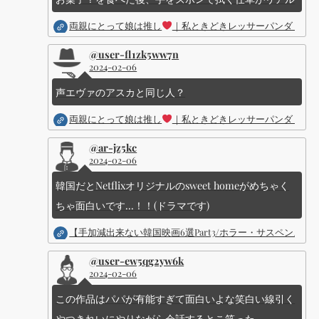
両親にとって娘は推し
｜私ときどきレッサーパンダ ｜Dis
@user-fl1zk5ww7n
2024-02-06
声エヴァのアスカと同じ人？
両親にとって娘は推し
｜私ときどきレッサーパンダ ｜Dis
@ar-jz5kc
2024-02-06
韓国だとNetflixオリジナルのsweet homeがめちゃく
ちゃ面白いです...！！(ドラマです)
【手加減出来ない韓国映画6選Part3/ホラー・サスペン
@user-ew5qg2yw6k
2024-02-06
この作品はパパが有能すぎて面白いよな笑白い線引く
やつきれいにやりながら会話するとこ笑った