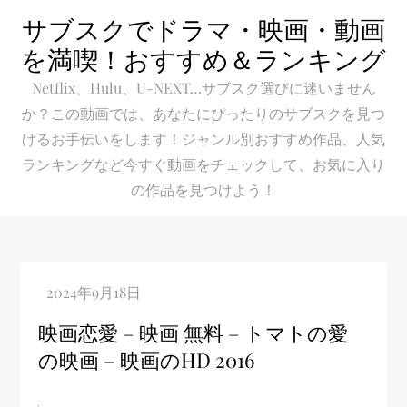
Skip
サブスクでドラマ・映画・動画
to
を満喫！おすすめ＆ランキング
content
Netflix、Hulu、U-NEXT…サブスク選びに迷いません
か？この動画では、あなたにぴったりのサブスクを見つ
けるお手伝いをします！ジャンル別おすすめ作品、人気
ランキングなど今すぐ動画をチェックして、お気に入り
の作品を見つけよう！
映画恋愛 – 映画 無料 – トマトの愛
の映画 – 映画のHD 2016