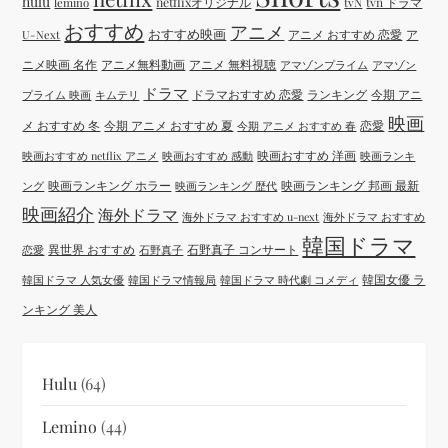
hulu
netflixオリジナル
tvN
tvn ドラマ
lemino
おすすめ
アニメ
おすすめ映画
アニメ おすすめ 恋愛
ア
U-Next
ニメ映画 名作
アニメ無料動画
アニメ 無料視聴
アマゾンプライム
アマゾン
ドラマ
ドラマおすすめ 恋愛
ランキング
今期 アニ
プライム 映画
キムテリ
映画
メ おすすめ 冬
今期 アニメ おすすめ 夏
恋愛
今期 アニメ おすすめ 春
映画おすすめ 洋画
映画おすすめ netflix アニメ
映画おすすめ 感動
映画ランキ
映画ランキング ホラー
映画ランキング 邦画 最新
ング
映画ランキング 歴代
映画紹介
海外ドラマ
海外ドラマ おすすめ u-next
海外ドラマ おすすめ
韓国ドラマ
異世界 おすすめ
石野真子 コンサート
恋愛
石野真子
韓国女優 ラ
韓国ドラマ 人気女優
韓国ドラマ情報局
韓国ドラマ 時代劇 コメディ
ンキング 美人
Hulu
(64)
Lemino
(44)