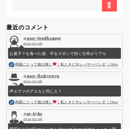
シ
検
索
ョ
最近のコメント
ン
@user-jw6dh2qq9g
2024-02-06
お菓子？を食べた後、手をズボンで拭く仕草がリアル
両親にとって娘は推し
｜私ときどきレッサーパンダ ｜Disney (
@user-fl1zk5ww7n
2024-02-06
声エヴァのアスカと同じ人？
両親にとって娘は推し
｜私ときどきレッサーパンダ ｜Disney (
@ar-jz5kc
2024-02-06
韓国だとNetflixオリジナルのsweet homeがめちゃくちゃ面