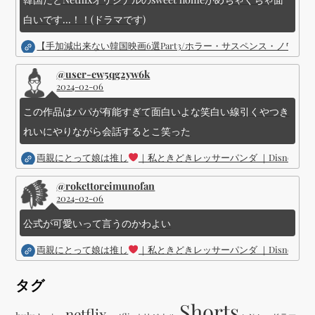
白いです...！！(ドラマです)
【手加減出来ない韓国映画6選Part3/ホラー・サスペンス・ノワ
@user-ew5qg2yw6k
2024-02-06
この作品はパパが有能すぎて面白いよな笑白い線引くやつき
れいにやりながら会話するとこ笑った
両親にとって娘は推し
｜私ときどきレッサーパンダ ｜Disney (
@rokettoreimunofan
2024-02-06
公式が可愛いって言うのかわよい
両親にとって娘は推し
｜私ときどきレッサーパンダ ｜Disney (
タグ
Shorts
netflix