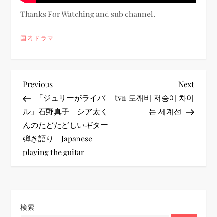
Thanks For Watching and sub channel.
国内ドラマ
投
Previous
Next
Previous
Next
Post
Post
「ジュリーがライバ
tvn 도깨비 저승이 차이
稿
ル」石野真子 シア太く
는 세계선
んのたどたどしいギター
ナ
弾き語り Japanese
ビ
playing the guitar
ゲ
ー
検索