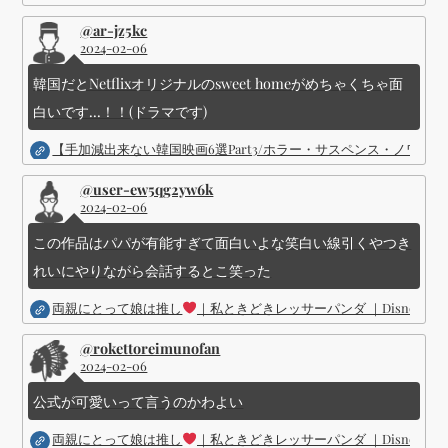
@ar-jz5kc
2024-02-06
韓国だとNetflixオリジナルのsweet homeがめちゃくちゃ面
白いです...！！(ドラマです)
【手加減出来ない韓国映画6選Part3/ホラー・サスペンス・ノワ
@user-ew5qg2yw6k
2024-02-06
この作品はパパが有能すぎて面白いよな笑白い線引くやつき
れいにやりながら会話するとこ笑った
両親にとって娘は推し
｜私ときどきレッサーパンダ ｜Disney (
@rokettoreimunofan
2024-02-06
公式が可愛いって言うのかわよい
両親にとって娘は推し
｜私ときどきレッサーパンダ ｜Disney (