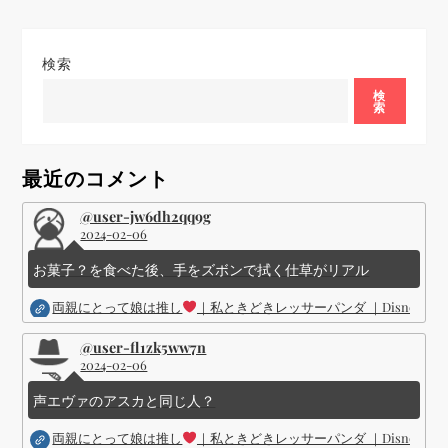
ゲ
検索
ー
検
索
シ
ョ
最近のコメント
ン
@user-jw6dh2qq9g
2024-02-06
お菓子？を食べた後、手をズボンで拭く仕草がリアル
両親にとって娘は推し
｜私ときどきレッサーパンダ ｜Disney (
@user-fl1zk5ww7n
2024-02-06
声エヴァのアスカと同じ人？
両親にとって娘は推し
｜私ときどきレッサーパンダ ｜Disney (