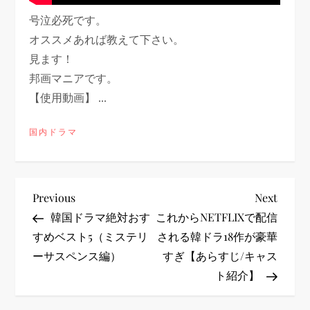
号泣必死です。
オススメあれば教えて下さい。
見ます！
邦画マニアです。
【使用動画】 ...
国内ドラマ
投
Previous
Next
Previous
Next
Post
Post
韓国ドラマ絶対おす
これからNETFLIXで配信
稿
すめベスト5（ミステリ
される韓ドラ18作が豪華
ーサスペンス編）
すぎ【あらすじ/キャス
ナ
ト紹介】
ビ