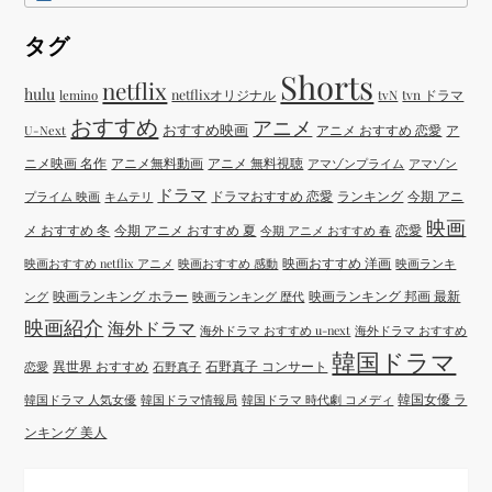
タグ
Shorts
netflix
hulu
netflixオリジナル
tvN
tvn ドラマ
lemino
おすすめ
アニメ
おすすめ映画
アニメ おすすめ 恋愛
ア
U-Next
ニメ映画 名作
アニメ無料動画
アニメ 無料視聴
アマゾンプライム
アマゾン
ドラマ
ドラマおすすめ 恋愛
ランキング
今期 アニ
プライム 映画
キムテリ
映画
メ おすすめ 冬
今期 アニメ おすすめ 夏
恋愛
今期 アニメ おすすめ 春
映画おすすめ 洋画
映画おすすめ netflix アニメ
映画おすすめ 感動
映画ランキ
映画ランキング ホラー
映画ランキング 邦画 最新
ング
映画ランキング 歴代
映画紹介
海外ドラマ
海外ドラマ おすすめ u-next
海外ドラマ おすすめ
韓国ドラマ
異世界 おすすめ
石野真子 コンサート
恋愛
石野真子
韓国女優 ラ
韓国ドラマ 人気女優
韓国ドラマ情報局
韓国ドラマ 時代劇 コメディ
ンキング 美人