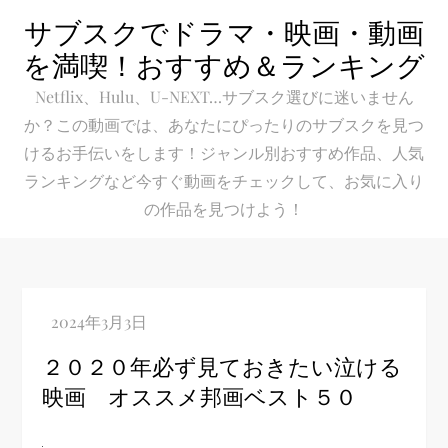
Skip
サブスクでドラマ・映画・動画
to
を満喫！おすすめ＆ランキング
content
Netflix、Hulu、U-NEXT…サブスク選びに迷いません
か？この動画では、あなたにぴったりのサブスクを見つ
けるお手伝いをします！ジャンル別おすすめ作品、人気
ランキングなど今すぐ動画をチェックして、お気に入り
の作品を見つけよう！
２０２０年必ず見ておきたい泣ける
映画 オススメ邦画ベスト５０