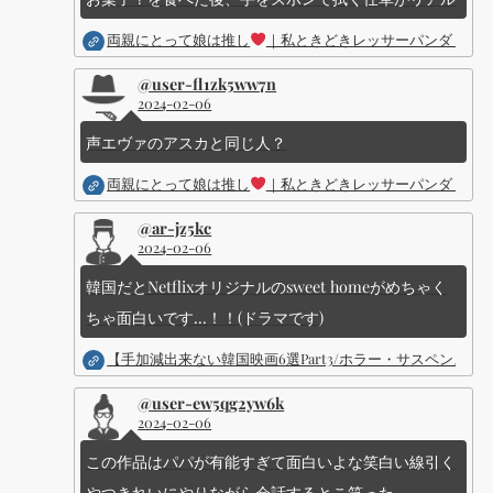
両親にとって娘は推し
｜私ときどきレッサーパンダ ｜Dis
@user-fl1zk5ww7n
2024-02-06
声エヴァのアスカと同じ人？
両親にとって娘は推し
｜私ときどきレッサーパンダ ｜Dis
@ar-jz5kc
2024-02-06
韓国だとNetflixオリジナルのsweet homeがめちゃく
ちゃ面白いです...！！(ドラマです)
【手加減出来ない韓国映画6選Part3/ホラー・サスペン
@user-ew5qg2yw6k
2024-02-06
この作品はパパが有能すぎて面白いよな笑白い線引く
やつきれいにやりながら会話するとこ笑った