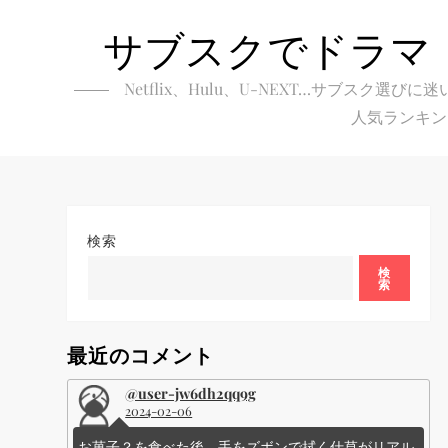
Skip
サブスクでドラマ
to
content
Netflix、Hulu、U-NEXT…サブ
人気ランキン
検索
検
索
最近のコメント
@user-jw6dh2qq9g
2024-02-06
お菓子？を食べた後、手をズボンで拭く仕草がリアル