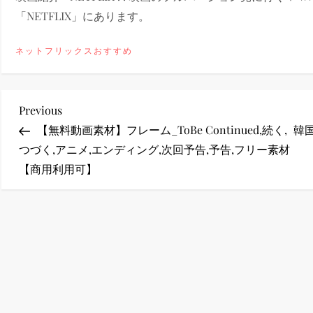
「NETFLIX」にあります。
ney (ディズニープラス）
ネットフリックスおすすめ
投
Previous
Previous
ney (ディズニープラス）
Post
【無料動画素材】フレーム_ToBe Continued,続く,
韓
稿
つづく,アニメ,エンディング,次回予告,予告,フリー素材
【商用利用可】
ナ
ビ
ス・ノワール】韓国至上の《最凶の悪》が登場する韓国映画。
ゲ
ー