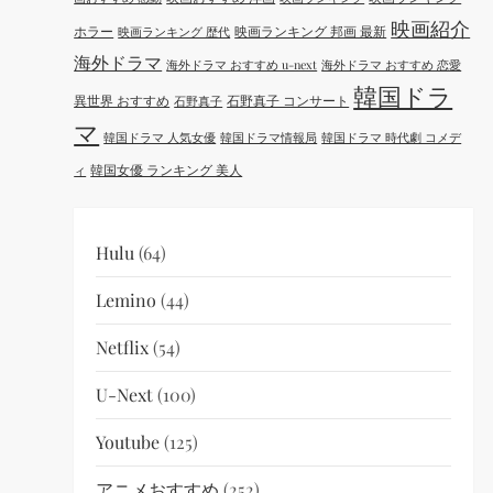
映画紹介
ホラー
映画ランキング 邦画 最新
映画ランキング 歴代
海外ドラマ
海外ドラマ おすすめ u-next
海外ドラマ おすすめ 恋愛
韓国ドラ
異世界 おすすめ
石野真子 コンサート
石野真子
マ
韓国ドラマ 人気女優
韓国ドラマ情報局
韓国ドラマ 時代劇 コメデ
韓国女優 ランキング 美人
ィ
Hulu
(64)
Lemino
(44)
Netflix
(54)
U-Next
(100)
Youtube
(125)
アニメおすすめ
(252)