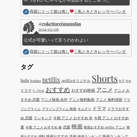
両親にとって娘は推し
｜私ときどきレッサーパンダ ｜Dis
@rokettoreimunofan
2024-02-06
公式が可愛いって言うのかわよい
両親にとって娘は推し
｜私ときどきレッサーパンダ ｜Dis
タグ
Shorts
netflix
hulu
netflixオリジナル
tvN
tvn
lemino
おすすめ
アニメ
おすすめ映画
ドラマ
アニメ お
U-Next
すすめ 恋愛
アニメ映画 名作
アニメ無料動画
アニメ 無料視聴
アマ
ドラマ
ドラマおすす
ゾンプライム
アマゾンプライム 映画
キムテリ
め 恋愛
ランキング
今期 アニメ おすすめ 冬
今期 アニメ おすすめ
映画
夏
恋愛
今期 アニメ おすすめ 春
映画おすすめ netflix アニメ
映
映画おすすめ 洋画
映画ランキング
画おすすめ 感動
映画ランキング