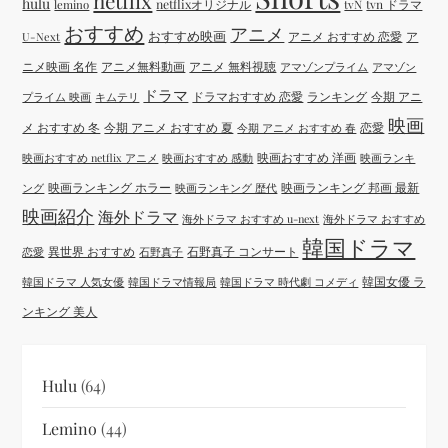
netflix
hulu
netflixオリジナル
tvN
tvn ドラマ
lemino
おすすめ
アニメ
おすすめ映画
アニメ おすすめ 恋愛
ア
U-Next
ニメ映画 名作
アニメ無料動画
アニメ 無料視聴
アマゾンプライム
アマゾン
ドラマ
ドラマおすすめ 恋愛
ランキング
今期 アニ
プライム 映画
キムテリ
映画
メ おすすめ 冬
今期 アニメ おすすめ 夏
恋愛
今期 アニメ おすすめ 春
映画おすすめ 洋画
映画おすすめ netflix アニメ
映画おすすめ 感動
映画ランキ
映画ランキング ホラー
映画ランキング 邦画 最新
ング
映画ランキング 歴代
映画紹介
海外ドラマ
海外ドラマ おすすめ u-next
海外ドラマ おすすめ
韓国ドラマ
異世界 おすすめ
石野真子 コンサート
恋愛
石野真子
韓国女優 ラ
韓国ドラマ 人気女優
韓国ドラマ情報局
韓国ドラマ 時代劇 コメディ
ンキング 美人
Hulu
(64)
Lemino
(44)