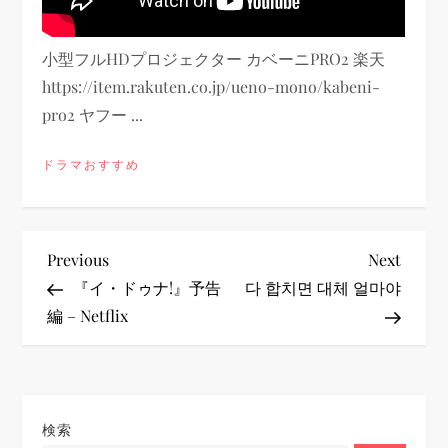
小型フルHDプロジェクター カベーニPRO2 楽天
https://item.rakuten.co.jp/ueno-mono/kabeni-
pro2 ヤフー ...
ドラマおすすめ
投
Previous
Next
Previous
Next
Post
Post
『イ・ドゥナ!』予告
다 합치면 대체 얼마야
稿
編 – Netflix
ナ
ビ
検索