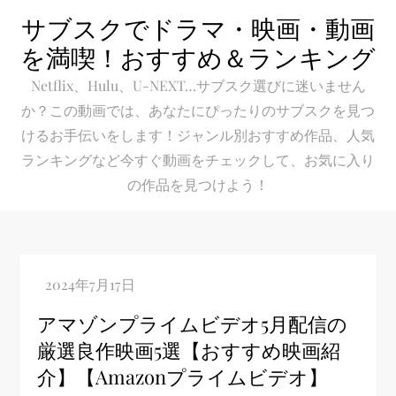
Skip
サブスクでドラマ・映画・動画
to
を満喫！おすすめ＆ランキング
content
Netflix、Hulu、U-NEXT…サブスク選びに迷いません
か？この動画では、あなたにぴったりのサブスクを見つ
けるお手伝いをします！ジャンル別おすすめ作品、人気
ランキングなど今すぐ動画をチェックして、お気に入り
の作品を見つけよう！
アマゾンプライムビデオ5月配信の
厳選良作映画5選【おすすめ映画紹
介】【Amazonプライムビデオ】