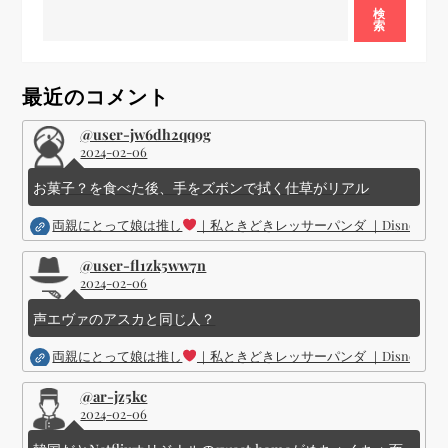
ゲ
検
索
ー
シ
最近のコメント
@user-jw6dh2qq9g
ョ
2024-02-06
ン
お菓子？を食べた後、手をズボンで拭く仕草がリアル
両親にとって娘は推し
｜私ときどきレッサーパンダ ｜Disney (
@user-fl1zk5ww7n
2024-02-06
声エヴァのアスカと同じ人？
両親にとって娘は推し
｜私ときどきレッサーパンダ ｜Disney (
@ar-jz5kc
2024-02-06