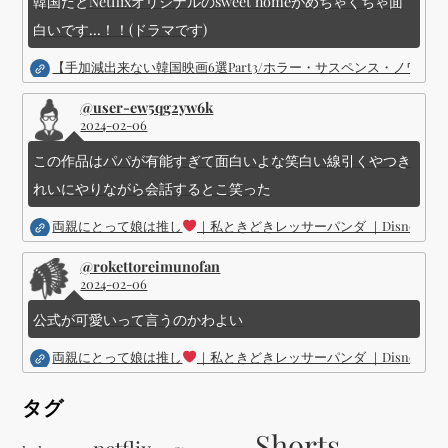
韓国だとNetflixオリジナルのsweet homeがめちゃくちゃ面
白いです...！！(ドラマです)
【手加減出来ない韓国映画6選Part3/ホラー・サスペンス・ノワ
@user-ew5qg2yw6k
2024-02-06
この作品はパパが有能すぎて面白いよな笑白い線引くやつき
れいにやりながら会話するとこ笑った
両親にとって娘は推し
｜私ときどきレッサーパンダ ｜Disney (
@rokettoreimunofan
2024-02-06
公式が可愛いって言うのかわよい
両親にとって娘は推し
｜私ときどきレッサーパンダ ｜Disney (
タグ
Shorts