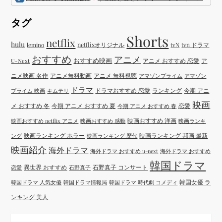
タグ
Shorts
netflix
hulu
netflixオリジナル
tvN
tvn ドラマ
lemino
おすすめ
アニメ
おすすめ映画
アニメ おすすめ 恋愛
ア
U-Next
ニメ映画 名作
アニメ無料動画
アニメ 無料視聴
アマゾンプライム
アマゾン
ドラマ
ドラマおすすめ 恋愛
ランキング
今期 アニ
プライム 映画
キムテリ
映画
メ おすすめ 冬
今期 アニメ おすすめ 夏
恋愛
今期 アニメ おすすめ 春
映画おすすめ 洋画
映画おすすめ netflix アニメ
映画おすすめ 感動
映画ランキ
映画ランキング ホラー
映画ランキング 邦画 最新
ング
映画ランキング 歴代
映画紹介
海外ドラマ
海外ドラマ おすすめ u-next
海外ドラマ おすすめ
韓国ドラマ
異世界 おすすめ
石野真子 コンサート
恋愛
石野真子
韓国女優 ラ
韓国ドラマ 人気女優
韓国ドラマ情報局
韓国ドラマ 時代劇 コメディ
ンキング 美人