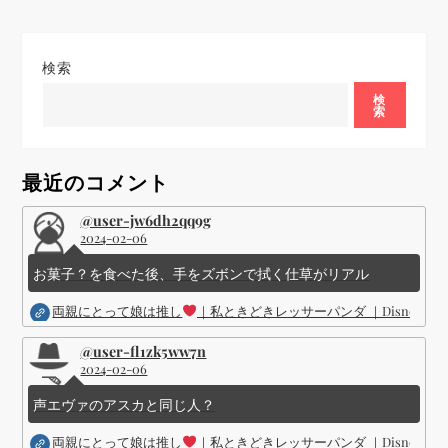
ゲ
検索
ー
検
索
シ
ョ
最近のコメント
ン
@user-jw6dh2qq9g
2024-02-06
お菓子？を食べた後、手をズボンで拭く仕草がリアル
両親にとって娘は推し
｜私ときどきレッサーパンダ ｜Disney (
@user-fl1zk5ww7n
2024-02-06
声エヴァのアスカと同じ人？
両親にとって娘は推し
｜私ときどきレッサーパンダ ｜Disney (