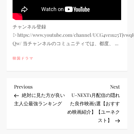
チャンネル登録
▷https://www.youtube.com/channel/UCG4ve1u25Tjvwq
Qw/ 当チャンネルのコミュニティでは、都度、 ...
韓国ドラマ
投
Previous
Next
Previous
Next
Post
Post
絶対に見た方が良い
U-NEXT1月配信の隠れ
稿
主人公最強ランキング
た良作映画5選【おすす
め映画紹介】【ユーネク
ナ
スト】
ビ