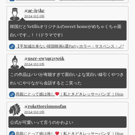
@ar-jz5kc
2024-02-06
韓国だとNetflixオリジナルのsweet homeがめちゃくちゃ面
白いです...！！(ドラマです)
【手加減出来ない韓国映画6選Part3/ホラー・サスペンス・ノワ
@user-ew5qg2yw6k
2024-02-06
この作品はパパが有能すぎて面白いよな笑白い線引くやつき
れいにやりながら会話するとこ笑った
両親にとって娘は推し
｜私ときどきレッサーパンダ ｜Disney (
@rokettoreimunofan
2024-02-06
公式が可愛いって言うのかわよい
両親にとって娘は推し
｜私ときどきレッサーパンダ ｜Disney (