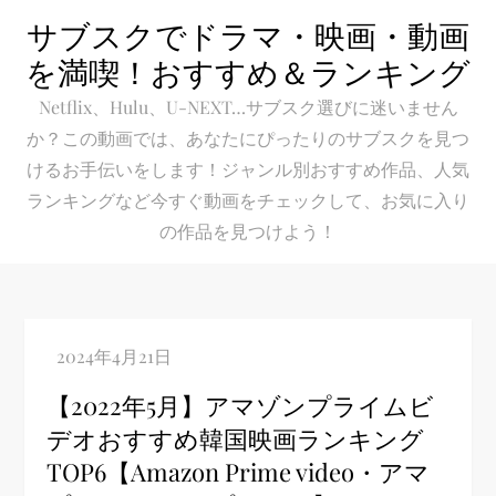
Skip
サブスクでドラマ・映画・動画
to
を満喫！おすすめ＆ランキング
content
Netflix、Hulu、U-NEXT…サブスク選びに迷いません
か？この動画では、あなたにぴったりのサブスクを見つ
けるお手伝いをします！ジャンル別おすすめ作品、人気
ランキングなど今すぐ動画をチェックして、お気に入り
の作品を見つけよう！
【2022年5月】アマゾンプライムビ
デオおすすめ韓国映画ランキング
TOP6【Amazon Prime video・アマ