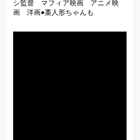
シ監督 マフィア映画 アニメ映
画 洋画●藁人形ちゃんも