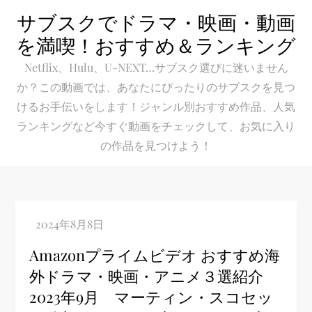
Skip
サブスクでドラマ・映画・動画
to
を満喫！おすすめ＆ランキング
content
Netflix、Hulu、U-NEXT…サブスク選びに迷いません
か？この動画では、あなたにぴったりのサブスクを見つ
けるお手伝いをします！ジャンル別おすすめ作品、人気
ランキングなど今すぐ動画をチェックして、お気に入り
の作品を見つけよう！
Amazonプライムビデオ おすすめ海
外ドラマ・映画・アニメ３選紹介
2023年9月 マーティン・スコセッ