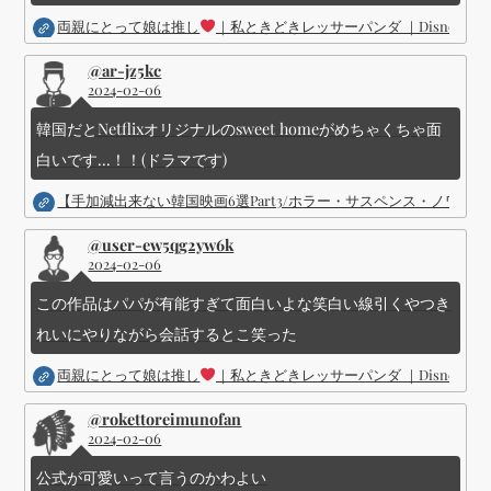
両親にとって娘は推し
｜私ときどきレッサーパンダ ｜Disney (
@ar-jz5kc
2024-02-06
韓国だとNetflixオリジナルのsweet homeがめちゃくちゃ面
白いです...！！(ドラマです)
【手加減出来ない韓国映画6選Part3/ホラー・サスペンス・ノワ
@user-ew5qg2yw6k
2024-02-06
この作品はパパが有能すぎて面白いよな笑白い線引くやつき
れいにやりながら会話するとこ笑った
両親にとって娘は推し
｜私ときどきレッサーパンダ ｜Disney (
@rokettoreimunofan
2024-02-06
公式が可愛いって言うのかわよい