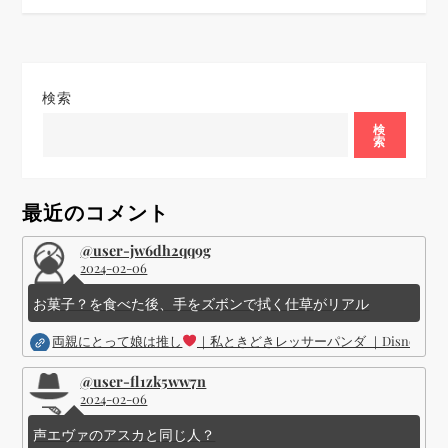
ビ
ゲ
検索
ー
検
索
シ
ョ
最近のコメント
ン
@user-jw6dh2qq9g
2024-02-06
お菓子？を食べた後、手をズボンで拭く仕草がリアル
両親にとって娘は推し
｜私ときどきレッサーパンダ ｜Disney (
@user-fl1zk5ww7n
2024-02-06
声エヴァのアスカと同じ人？