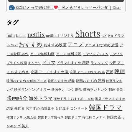
両親にとって娘は推し
｜私ときどきレッサーパンダ ｜Disney (
タグ
Shorts
netflix
hulu
netflixオリジナル
tvN
tvn ドラマ
lemino
おすすめ
アニメ
おすすめ映画
アニメ おすすめ 恋愛
ア
U-Next
ニメ映画 名作
アニメ無料動画
アニメ 無料視聴
アマゾンプライム
アマゾン
ドラマ
ドラマおすすめ 恋愛
ランキング
今期 アニ
プライム 映画
キムテリ
映画
メ おすすめ 冬
今期 アニメ おすすめ 夏
恋愛
今期 アニメ おすすめ 春
映画おすすめ 洋画
映画おすすめ netflix アニメ
映画おすすめ 感動
映画ランキ
映画ランキング ホラー
映画ランキング 邦画 最新
ング
映画ランキング 歴代
映画紹介
海外ドラマ
海外ドラマ おすすめ u-next
海外ドラマ おすすめ
韓国ドラマ
異世界 おすすめ
石野真子 コンサート
恋愛
石野真子
韓国女優 ラ
韓国ドラマ 人気女優
韓国ドラマ情報局
韓国ドラマ 時代劇 コメディ
ンキング 美人