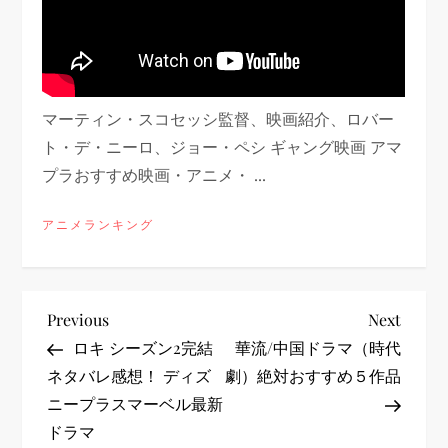
マーティン・スコセッシ監督、映画紹介、ロバー
ト・デ・ニーロ、ジョー・ペシ ギャング映画 アマ
プラおすすめ映画・アニメ・ ...
アニメランキング
投
Previous
Next
Previous
Next
Post
Post
ロキ シーズン2完結
華流/中国ドラマ（時代
稿
ネタバレ感想！ ディズ
劇）絶対おすすめ５作品
ニープラスマーベル最新
ナ
ドラマ