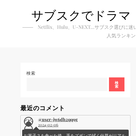
Skip
サブスクでドラマ
to
content
Netflix、Hulu、U-NEXT…サブ
人気ランキン
検索
検
索
最近のコメント
@user-jw6dh2qq9g
2024-02-06
お菓子？を食べた後、手をズボンで拭く仕草がリアル