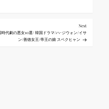
Next
Next
Post
国時代劇の悪女10選/ 韓国ドラマ/ハ･ジウォン/イサ
ン/善徳女王/帝王の娘 スベクヒャン