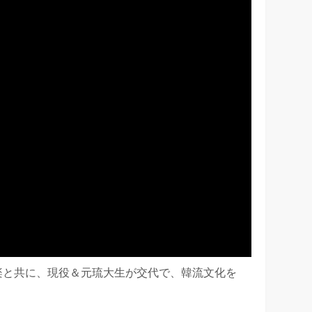
POP音楽と共に、現役＆元琉大生が交代で、韓流文化を