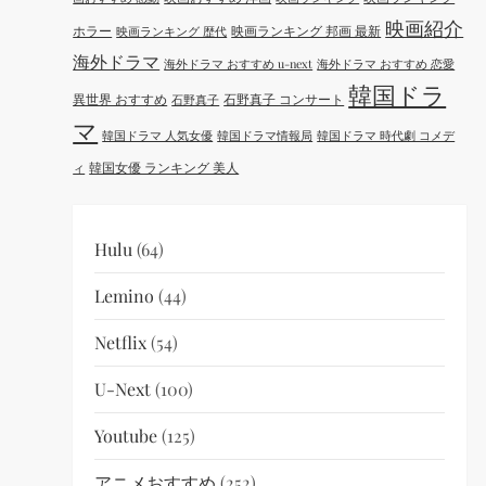
映画紹介
ホラー
映画ランキング 邦画 最新
映画ランキング 歴代
海外ドラマ
海外ドラマ おすすめ u-next
海外ドラマ おすすめ 恋愛
韓国ドラ
異世界 おすすめ
石野真子 コンサート
石野真子
マ
韓国ドラマ 人気女優
韓国ドラマ情報局
韓国ドラマ 時代劇 コメデ
韓国女優 ランキング 美人
ィ
Hulu
(64)
Lemino
(44)
Netflix
(54)
U-Next
(100)
Youtube
(125)
アニメおすすめ
(252)