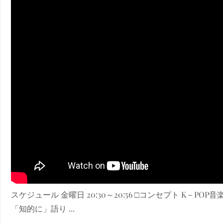
ney (ディズニープラス）
ney (ディズニープラス）
ス・ノワール】韓国至上の《最凶の悪》が登場する韓国映画。
スケジュール 金曜日 20:30～20:56 □コンセプト K－
「知的に」語り ...