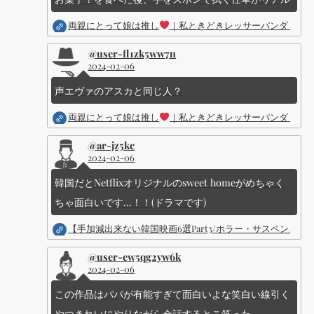
両親にとって娘は推し
｜私ときどきレッサーパンダ ｜Dis
@user-fl1zk5ww7n
2024-02-06
声エヴァのアスカと同じ人？
両親にとって娘は推し
｜私ときどきレッサーパンダ ｜Dis
@ar-jz5kc
2024-02-06
韓国だとNetflixオリジナルのsweet homeがめちゃく
ちゃ面白いです...！！(ドラマです)
【手加減出来ない韓国映画6選Part3/ホラー・サスペン
@user-ew5qg2yw6k
2024-02-06
この作品はパパが有能すぎて面白いよな笑白い線引く
やつきれいにやりながら会話するとこ笑った