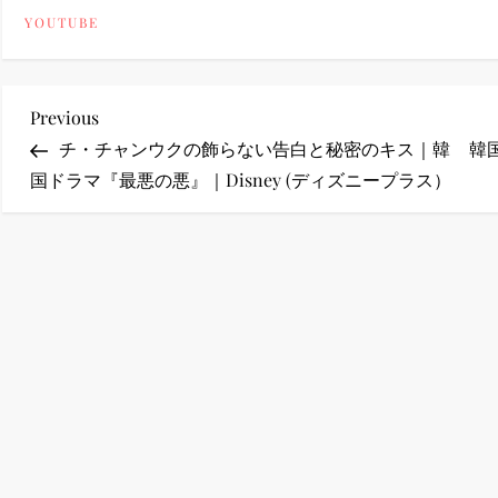
YOUTUBE
ney (ディズニープラス）
投
Previous
Previous
Post
チ・チャンウクの飾らない告白と秘密のキス｜韓
韓
稿
国ドラマ『最悪の悪』｜Disney (ディズニープラス）
ney (ディズニープラス）
ナ
ビ
ゲ
ー
シ
ョ