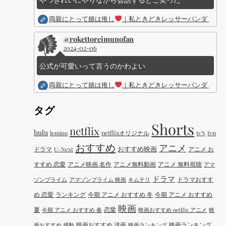
両親にとって娘は推し
｜私ときどきレッサーパンダ ｜Dis
@rokettoreimunofan
2024-02-06
公式が可愛いって言うのかわよい
両親にとって娘は推し
｜私ときどきレッサーパンダ ｜Dis
タグ
Shorts
netflix
hulu
netflixオリジナル
tvN
tvn
lemino
おすすめ
アニメ
おすすめ映画
ドラマ
アニメ お
U-Next
すすめ 恋愛
アニメ映画 名作
アニメ無料動画
アニメ 無料視聴
アマ
ドラマ
ドラマおすす
ゾンプライム
アマゾンプライム 映画
キムテリ
め 恋愛
ランキング
今期 アニメ おすすめ 冬
今期 アニメ おすすめ
映画
夏
恋愛
今期 アニメ おすすめ 春
映画おすすめ netflix アニメ
映
映画おすすめ 洋画
映画ランキング
画おすすめ 感動
映画ランキング