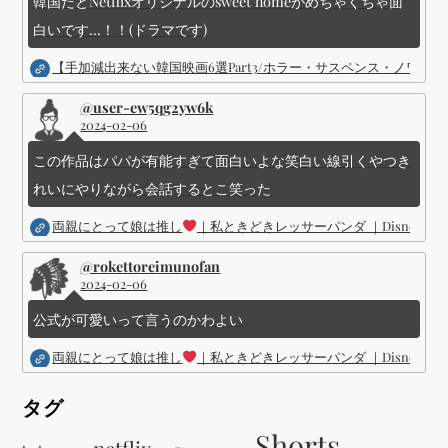
韓国だとNetflixオリジナルのsweet homeがめちゃくちゃ面
白いです...！！(ドラマです)
【手加減出来ない韓国映画6選Part3/ホラー・サスペンス・ノワ
@user-ew5qg2yw6k
2024-02-06
この作品はパパが有能すぎて面白いよな笑白い線引くやつき
れいにやりながら会話するとこ笑った
両親にとって娘は推し
｜私ときどきレッサーパンダ ｜Disney (
@rokettoreimunofan
2024-02-06
公式が可愛いって言うのかわよい
両親にとって娘は推し
｜私ときどきレッサーパンダ ｜Disney (
タグ
Shorts