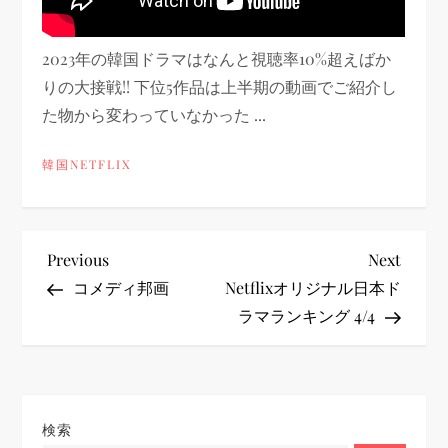
2023年の韓国ドラマはなんと視聴率10%超えばか
りの大接戦!! 下位5作品は上半期の動画でご紹介し
た物から変わっていなかった ...
韓国NETFLIX
投
Previous
Next
Previous
Next
Post
Post
コメディ邦画
Netflixオリジナル日本ド
稿
ラマランキング 4/4
ナ
ビ
検索