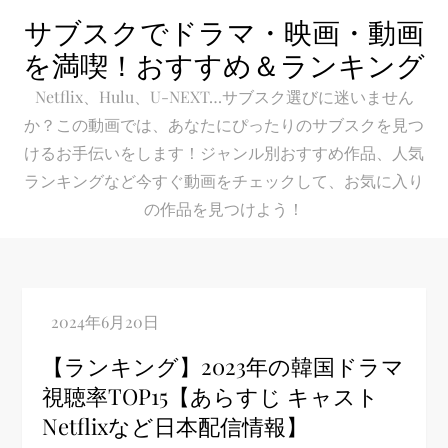
Skip
サブスクでドラマ・映画・動画
to
を満喫！おすすめ＆ランキング
content
Netflix、Hulu、U-NEXT…サブスク選びに迷いません
か？この動画では、あなたにぴったりのサブスクを見つ
けるお手伝いをします！ジャンル別おすすめ作品、人気
ランキングなど今すぐ動画をチェックして、お気に入り
の作品を見つけよう！
【ランキング】2023年の韓国ドラマ
視聴率TOP15【あらすじ キャスト
Netflixなど日本配信情報】