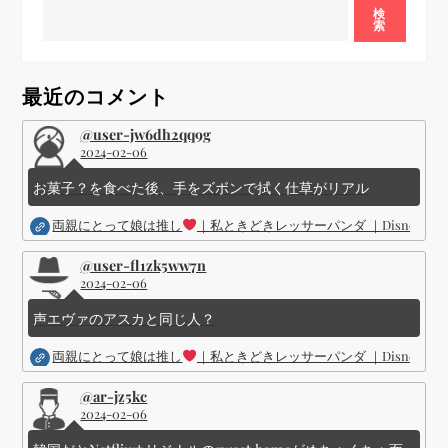
ゲ
検
索
ー
シ
最近のコメント
@user-jw6dh2qq9g
ョ
2024-02-06
ン
お菓子？を食べた後、手をズボンで拭く仕草がリアル
両親にとって娘は推し
｜私ときどきレッサーパンダ ｜Disney (
@user-fl1zk5ww7n
2024-02-06
声エヴァのアスカと同じ人？
両親にとって娘は推し
｜私ときどきレッサーパンダ ｜Disney (
@ar-jz5kc
2024-02-06