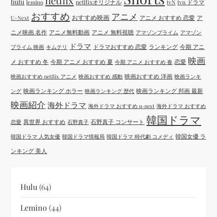
netflix
hulu
netflixオリジナル
tvN
tvn ドラマ
lemino
おすすめ
アニメ
おすすめ映画
アニメ おすすめ 恋愛
ア
U-Next
ニメ映画 名作
アニメ無料動画
アニメ 無料視聴
アマゾンプライム
アマゾン
ドラマ
ドラマおすすめ 恋愛
ランキング
今期 アニ
プライム 映画
キムテリ
映画
メ おすすめ 冬
今期 アニメ おすすめ 夏
恋愛
今期 アニメ おすすめ 春
映画おすすめ 洋画
映画おすすめ netflix アニメ
映画おすすめ 感動
映画ランキ
映画ランキング ホラー
映画ランキング 邦画 最新
ング
映画ランキング 歴代
映画紹介
海外ドラマ
海外ドラマ おすすめ u-next
海外ドラマ おすすめ
韓国ドラマ
異世界 おすすめ
石野真子 コンサート
恋愛
石野真子
韓国女優 ラ
韓国ドラマ 人気女優
韓国ドラマ情報局
韓国ドラマ 時代劇 コメディ
ンキング 美人
Hulu
(64)
Lemino
(44)