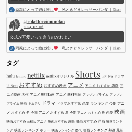
両親にとって娘は推し
｜私ときどきレッサーパンダ ｜Disney (
@rokettoreimunofan
2024-02-06
公式が可愛いって言うのかわよい
両親にとって娘は推し
｜私ときどきレッサーパンダ ｜Disney (
タグ
Shorts
netflix
hulu
netflixオリジナル
tvN
tvn ドラマ
lemino
おすすめ
アニメ
おすすめ映画
アニメ おすすめ 恋愛
ア
U-Next
ニメ映画 名作
アニメ無料動画
アニメ 無料視聴
アマゾンプライム
アマゾン
ドラマ
ドラマおすすめ 恋愛
ランキング
今期 アニ
プライム 映画
キムテリ
映画
メ おすすめ 冬
今期 アニメ おすすめ 夏
恋愛
今期 アニメ おすすめ 春
映画おすすめ 洋画
映画おすすめ netflix アニメ
映画おすすめ 感動
映画ランキ
映画ランキング ホラー
映画ランキング 邦画 最新
ング
映画ランキング 歴代