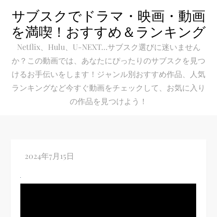
Skip
サブスクでドラマ・映画・動画
to
を満喫！おすすめ＆ランキング
content
Netflix、Hulu、U-NEXT…サブスク選びに迷いません
か？この動画では、あなたにぴったりのサブスクを見つ
けるお手伝いをします！ジャンル別おすすめ作品、人気
ランキングなど今すぐ動画をチェックして、お気に入り
の作品を見つけよう！