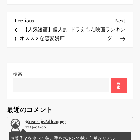
投
Previous
Next
Previous
Next
Post
Post
【人気漫画】個人的
ドラえもん映画ランキン
稿
にオススメな恋愛漫画！
グ
ナ
ビ
検索
ゲ
検
索
ー
シ
最近のコメント
@user-jw6dh2qq9g
ョ
2024-02-06
お菓子？を食べた後、手をズボンで拭く仕草がリアル