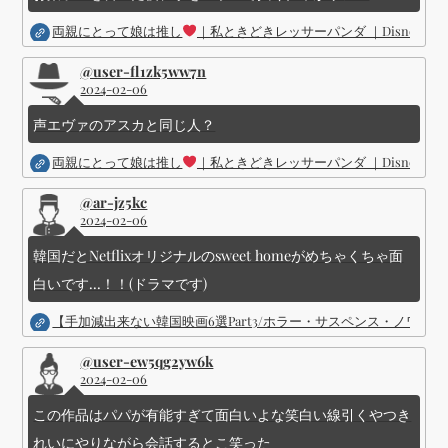
ン
両親にとって娘は推し
｜私ときどきレッサーパンダ ｜Disney (
@user-fl1zk5ww7n
2024-02-06
声エヴァのアスカと同じ人？
両親にとって娘は推し
｜私ときどきレッサーパンダ ｜Disney (
@ar-jz5kc
2024-02-06
韓国だとNetflixオリジナルのsweet homeがめちゃくちゃ面
白いです...！！(ドラマです)
【手加減出来ない韓国映画6選Part3/ホラー・サスペンス・ノワ
@user-ew5qg2yw6k
2024-02-06
この作品はパパが有能すぎて面白いよな笑白い線引くやつき
れいにやりながら会話するとこ笑った