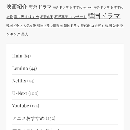
映画紹介
海外ドラマ
海外ドラマ おすすめ u-next
海外ドラマ おすすめ
韓国ドラマ
異世界 おすすめ
石野真子 コンサート
恋愛
石野真子
韓国女優 ラ
韓国ドラマ 人気女優
韓国ドラマ情報局
韓国ドラマ 時代劇 コメディ
ンキング 美人
Hulu
(64)
Lemino
(44)
Netflix
(54)
U-Next
(100)
Youtube
(125)
アニメおすすめ
(252)