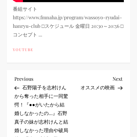
番組サイト
https://www.fmnaha.jp/program/wassoyo-ryudai-
hanryu-club □スケジュール 金曜日 20:30～20:56 □
コンセプト ...
YOUTUBE
投
Previous
Next
Previous
Next
Post
Post
石野陽子を志村けん
オススメの映画
稿
から奪った相手に一同驚
愕！『●●がいたから結
ナ
婚しなかったの…』石野
ビ
真子の妹が志村けんと結
婚しなかった理由や破局