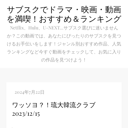
Skip
サブスクでドラマ・映画・動画
to
を満喫！おすすめ＆ランキング
content
Netflix、Hulu、U-NEXT…サブスク選びに迷いません
か？この動画では、あなたにぴったりのサブスクを見つ
けるお手伝いをします！ジャンル別おすすめ作品、人気
ランキングなど今すぐ動画をチェックして、お気に入り
の作品を見つけよう！
ワッソヨ？！琉大韓流クラブ
2023/12/15