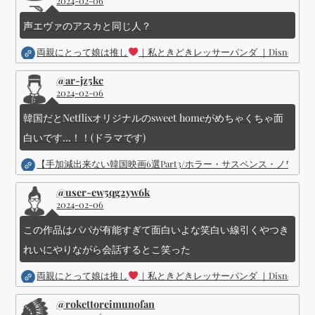
2024-02-06
声エヴァのアスカと同じ人？
両親にとって娘は推し
｜私ときどきレッサーパンダ ｜Disney (
@ar-jz5kc
2024-02-06
韓国だとNetflixオリジナルのsweet homeがめちゃくちゃ面
白いです...！！(ドラマです)
【手加減出来ない韓国映画6選Part3/ホラー・サスペンス・ノワ
@user-ew5qg2yw6k
2024-02-06
この作品はパパが有能すぎて面白いよな笑白い線引くやつき
れいにやりながら会話するとこ笑った
両親にとって娘は推し
｜私ときどきレッサーパンダ ｜Disney (
@rokettoreimunofan