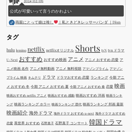
2024-02-06
公式が可愛いって言うのかわよい
両親にとって娘は推し
｜私ときどきレッサーパンダ ｜Disney (
タグ
Shorts
netflix
hulu
netflixオリジナル
tvN
tvn ドラマ
lemino
おすすめ
アニメ
おすすめ映画
アニメ おすすめ 恋愛
ア
U-Next
ニメ映画 名作
アニメ無料動画
アニメ 無料視聴
アマゾンプライム
アマゾン
ドラマ
ドラマおすすめ 恋愛
ランキング
今期 アニ
プライム 映画
キムテリ
映画
メ おすすめ 冬
今期 アニメ おすすめ 夏
恋愛
今期 アニメ おすすめ 春
映画おすすめ 洋画
映画おすすめ netflix アニメ
映画おすすめ 感動
映画ランキ
映画ランキング ホラー
映画ランキング 邦画 最新
ング
映画ランキング 歴代
映画紹介
海外ドラマ
海外ドラマ おすすめ u-next
海外ドラマ おすすめ
韓国ドラマ
異世界 おすすめ
石野真子 コンサート
恋愛
石野真子
韓国女優 ラ
韓国ドラマ 人気女優
韓国ドラマ情報局
韓国ドラマ 時代劇 コメディ