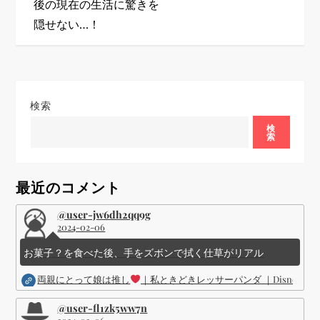
ゲ
後の現在の生活に驚きを
隠せない…！
ー
シ
ョ
検索
ン
検
索
最近のコメント
@user-jw6dh2qq9g
2024-02-06
お菓子？を食べた後、手をズボンで拭く仕草がリアル
両親にとって娘は推し
｜私ときどきレッサーパンダ ｜Disney (
@user-fl1zk5ww7n