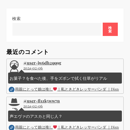
ー
シ
検索
検
ョ
索
ン
最近のコメント
@user-jw6dh2qq9g
2024-02-06
お菓子？を食べた後、手をズボンで拭く仕草がリアル
両親にとって娘は推し
｜私ときどきレッサーパンダ ｜Disney (
@user-fl1zk5ww7n
2024-02-06
声エヴァのアスカと同じ人？
両親にとって娘は推し
｜私ときどきレッサーパンダ ｜Disney (