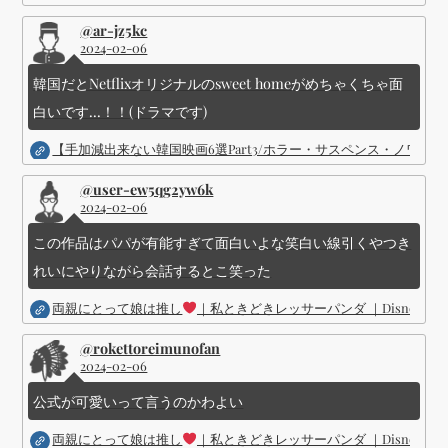
@ar-jz5kc
2024-02-06
韓国だとNetflixオリジナルのsweet homeがめちゃくちゃ面
白いです...！！(ドラマです)
【手加減出来ない韓国映画6選Part3/ホラー・サスペンス・ノワ
@user-ew5qg2yw6k
2024-02-06
この作品はパパが有能すぎて面白いよな笑白い線引くやつき
れいにやりながら会話するとこ笑った
両親にとって娘は推し
｜私ときどきレッサーパンダ ｜Disney (
@rokettoreimunofan
2024-02-06
公式が可愛いって言うのかわよい
両親にとって娘は推し
｜私ときどきレッサーパンダ ｜Disney (