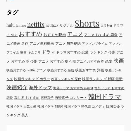
タグ
Shorts
netflix
hulu
netflixオリジナル
tvN
tvn ドラマ
lemino
おすすめ
アニメ
おすすめ映画
アニメ おすすめ 恋愛
ア
U-Next
ニメ映画 名作
アニメ無料動画
アニメ 無料視聴
アマゾンプライム
アマゾン
ドラマ
ドラマおすすめ 恋愛
ランキング
今期 アニ
プライム 映画
キムテリ
映画
メ おすすめ 冬
今期 アニメ おすすめ 夏
恋愛
今期 アニメ おすすめ 春
映画おすすめ 洋画
映画おすすめ netflix アニメ
映画おすすめ 感動
映画ランキ
映画ランキング ホラー
映画ランキング 邦画 最新
ング
映画ランキング 歴代
映画紹介
海外ドラマ
海外ドラマ おすすめ u-next
海外ドラマ おすすめ
韓国ドラマ
異世界 おすすめ
石野真子 コンサート
恋愛
石野真子
韓国女優 ラ
韓国ドラマ 人気女優
韓国ドラマ情報局
韓国ドラマ 時代劇 コメディ
ンキング 美人