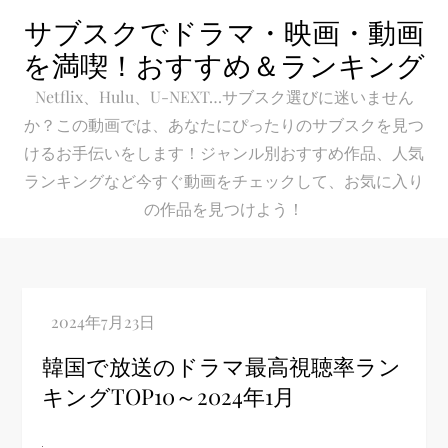
Skip
サブスクでドラマ・映画・動画
to
を満喫！おすすめ＆ランキング
content
Netflix、Hulu、U-NEXT…サブスク選びに迷いません
か？この動画では、あなたにぴったりのサブスクを見つ
けるお手伝いをします！ジャンル別おすすめ作品、人気
ランキングなど今すぐ動画をチェックして、お気に入り
の作品を見つけよう！
韓国で放送のドラマ最高視聴率ラン
キングTOP10～2024年1月