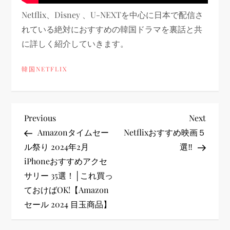
Netflix、Disney 、U-NEXTを中心に日本で配信さ
れている絶対におすすめの韓国ドラマを裏話と共
に詳しく紹介していきます。
韓国NETFLIX
投
Previous
Next
Previous
Next
Post
Post
Amazonタイムセー
Netflixおすすめ映画５
稿
ル祭り 2024年2月
選‼︎
iPhoneおすすめアクセ
ナ
サリー 35選！│これ買っ
ビ
ておけばOK!【Amazon
セール 2024 目玉商品】
ゲ