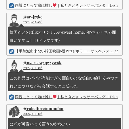
両親にとって娘は推し
｜私ときどきレッサーパンダ ｜Disney (
@ar-jz5kc
2024-02-06
韓国だとNetflixオリジナルのsweet homeがめちゃくちゃ面
白いです...！！(ドラマです)
【手加減出来ない韓国映画6選Part3/ホラー・サスペンス・ノワ
@user-ew5qg2yw6k
2024-02-06
この作品はパパが有能すぎて面白いよな笑白い線引くやつき
れいにやりながら会話するとこ笑った
両親にとって娘は推し
｜私ときどきレッサーパンダ ｜Disney (
@rokettoreimunofan
2024-02-06
公式が可愛いって言うのかわよい