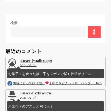
ゲ
ー
検索
シ
検
索
ョ
最近のコメント
ン
@user-jw6dh2qq9g
2024-02-06
お菓子？を食べた後、手をズボンで拭く仕草がリアル
両親にとって娘は推し
｜私ときどきレッサーパンダ ｜Disney (
@user-fl1zk5ww7n
2024-02-06
声エヴァのアスカと同じ人？