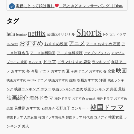
両親にとって娘は推し
｜私ときどきレッサーパンダ ｜Disney (
タグ
Shorts
netflix
hulu
netflixオリジナル
tvN
tvn ドラマ
lemino
おすすめ
アニメ
おすすめ映画
アニメ おすすめ 恋愛
ア
U-Next
ニメ映画 名作
アニメ無料動画
アニメ 無料視聴
アマゾンプライム
アマゾン
ドラマ
ドラマおすすめ 恋愛
ランキング
今期 アニ
プライム 映画
キムテリ
映画
メ おすすめ 冬
今期 アニメ おすすめ 夏
恋愛
今期 アニメ おすすめ 春
映画おすすめ 洋画
映画おすすめ netflix アニメ
映画おすすめ 感動
映画ランキ
映画ランキング ホラー
映画ランキング 邦画 最新
ング
映画ランキング 歴代
映画紹介
海外ドラマ
海外ドラマ おすすめ u-next
海外ドラマ おすすめ
韓国ドラマ
異世界 おすすめ
石野真子 コンサート
恋愛
石野真子
韓国女優 ラ
韓国ドラマ 人気女優
韓国ドラマ情報局
韓国ドラマ 時代劇 コメディ
ンキング 美人