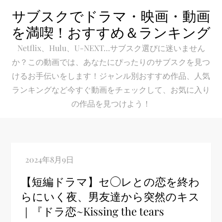
Skip
サブスクでドラマ・映画・動画
to
を満喫！おすすめ＆ランキング
content
Netflix、Hulu、U-NEXT…サブスク選びに迷いません
か？この動画では、あなたにぴったりのサブスクを見つ
けるお手伝いをします！ジャンル別おすすめ作品、人気
ランキングなど今すぐ動画をチェックして、お気に入り
の作品を見つけよう！
【短編ドラマ】セ◯レとの恋を終わ
らにいく夜、男友達から突然のキス
｜『ドラ恋~Kissing the tears