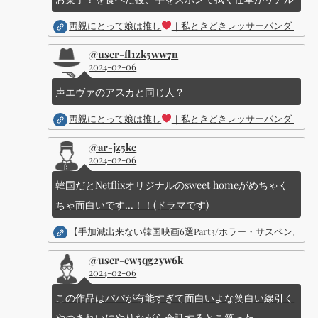
両親にとって娘は推し
｜私ときどきレッサーパンダ ｜Dis
@user-fl1zk5ww7n
2024-02-06
声エヴァのアスカと同じ人？
両親にとって娘は推し
｜私ときどきレッサーパンダ ｜Dis
@ar-jz5kc
2024-02-06
韓国だとNetflixオリジナルのsweet homeがめちゃく
ちゃ面白いです...！！(ドラマです)
【手加減出来ない韓国映画6選Part3/ホラー・サスペン
@user-ew5qg2yw6k
2024-02-06
この作品はパパが有能すぎて面白いよな笑白い線引く
やつきれいにやりながら会話するとこ笑った