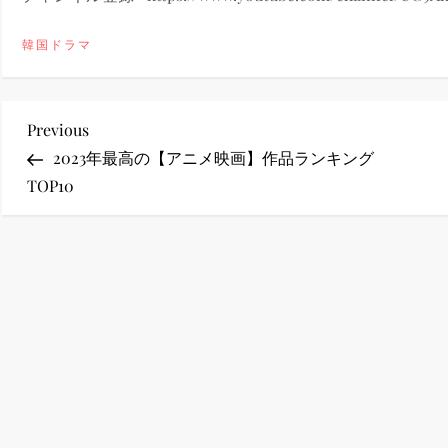
ney (ディズニープラス）
韓国ドラマ
投
Previous
Previous
Post
2023年最高の【アニメ映画】作品ランキング
ney (ディズニープラス）
稿
TOP10
ナ
ビ
ゲ
ス・ノワール】韓国至上の《最凶の悪》が登場する韓国映画。
ー
シ