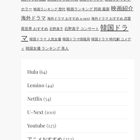
映画紹介
ホラー
映画ランキング 邦画 最新
映画ランキング 歴代
海外ドラマ
海外ドラマ おすすめ u-next
海外ドラマ おすすめ 恋愛
韓国ドラ
異世界 おすすめ
石野真子 コンサート
石野真子
マ
韓国ドラマ 人気女優
韓国ドラマ情報局
韓国ドラマ 時代劇 コメデ
韓国女優 ランキング 美人
ィ
Hulu
(64)
Lemino
(44)
Netflix
(54)
U-Next
(100)
Youtube
(125)
アニメおすすめ
(252)