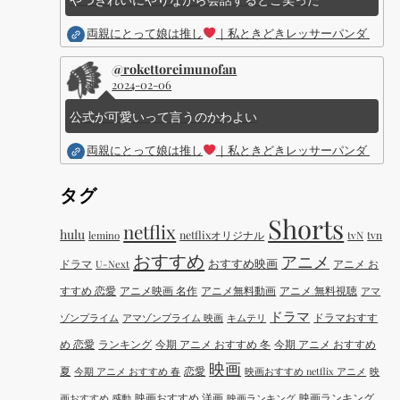
両親にとって娘は推し
｜私ときどきレッサーパンダ ｜Dis
@rokettoreimunofan
2024-02-06
公式が可愛いって言うのかわよい
両親にとって娘は推し
｜私ときどきレッサーパンダ ｜Dis
タグ
Shorts
netflix
hulu
netflixオリジナル
tvN
tvn
lemino
おすすめ
アニメ
おすすめ映画
ドラマ
アニメ お
U-Next
すすめ 恋愛
アニメ映画 名作
アニメ無料動画
アニメ 無料視聴
アマ
ドラマ
ドラマおすす
ゾンプライム
アマゾンプライム 映画
キムテリ
め 恋愛
ランキング
今期 アニメ おすすめ 冬
今期 アニメ おすすめ
映画
夏
恋愛
今期 アニメ おすすめ 春
映画おすすめ netflix アニメ
映
映画おすすめ 洋画
映画ランキング
画おすすめ 感動
映画ランキング