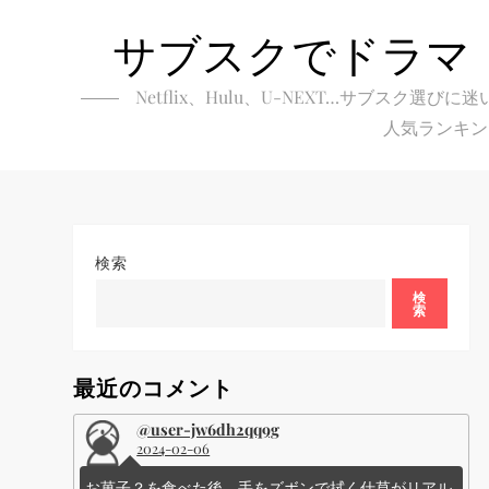
Skip
サブスクでドラマ
to
content
Netflix、Hulu、U-NEXT…サブ
人気ランキン
検索
検
索
最近のコメント
@user-jw6dh2qq9g
2024-02-06
お菓子？を食べた後、手をズボンで拭く仕草がリアル