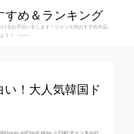
すすめ＆ランキング
クを見つけるお手伝いをします！ジャンル別おすすめ作品、
よう！
白い！大人気韓国ド
kihDya3n-1OFXn0Us8Aw ☆TAKUチャンネルの ...