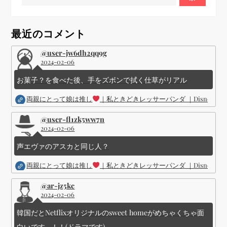
ョ
最近のコメント
ン
@user-jw6dh2qq9g
2024-02-06
お菓子？を食べた後、手をズボンで拭く仕草がリアル
両親にとって娘は推し
｜私ときどきレッサーパンダ ｜Disney (
@user-fl1zk5ww7n
2024-02-06
声エヴァのアスカと同じ人？
両親にとって娘は推し
｜私ときどきレッサーパンダ ｜Disney (
@ar-jz5kc
2024-02-06
韓国だとNetflixオリジナルのsweet homeがめちゃくちゃ面
白いです...！！(ドラマです)