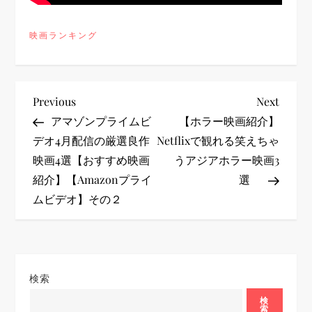
映画ランキング
投
Previous
Next
Previous
Next
Post
Post
アマゾンプライムビ
【ホラー映画紹介】
稿
デオ4月配信の厳選良作
Netflixで観れる笑えちゃ
映画4選【おすすめ映画
うアジアホラー映画3
ナ
紹介】【Amazonプライ
選
ビ
ムビデオ】その２
ゲ
ー
検索
シ
検
索