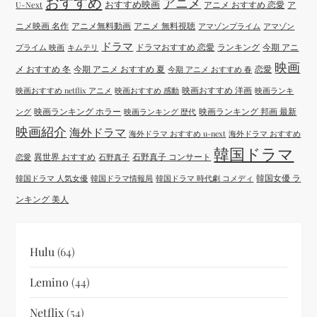
おすすめ
アニメ
おすすめ映画
アニメ おすすめ 恋愛
ア
U-Next
ニメ映画 名作
アニメ無料動画
アニメ 無料視聴
アマゾンプライム
アマゾン
ドラマ
ドラマおすすめ 恋愛
ランキング
今期 アニ
プライム 映画
キムテリ
映画
メ おすすめ 冬
今期 アニメ おすすめ 夏
恋愛
今期 アニメ おすすめ 春
映画おすすめ 洋画
映画おすすめ netflix アニメ
映画おすすめ 感動
映画ランキ
映画ランキング ホラー
映画ランキング 邦画 最新
ング
映画ランキング 歴代
映画紹介
海外ドラマ
海外ドラマ おすすめ u-next
海外ドラマ おすすめ
韓国ドラマ
異世界 おすすめ
石野真子 コンサート
恋愛
石野真子
韓国女優 ラ
韓国ドラマ 人気女優
韓国ドラマ情報局
韓国ドラマ 時代劇 コメディ
ンキング 美人
Hulu
(64)
Lemino
(44)
Netflix
(54)