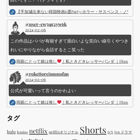
【手加減出来ない韓国映画6選Part3/ホラー・サスペンス・ノワ
@user-ew5qg2yw6k
2024-02-06
この作品はパパが有能すぎて面白いよな笑白い線引くやつき
れいにやりながら会話するとこ笑った
両親にとって娘は推し
｜私ときどきレッサーパンダ ｜Disney (
@rokettoreimunofan
2024-02-06
公式が可愛いって言うのかわよい
両親にとって娘は推し
｜私ときどきレッサーパンダ ｜Disney (
タグ
Shorts
netflix
hulu
netflixオリジナル
tvN
tvn ドラマ
lemino