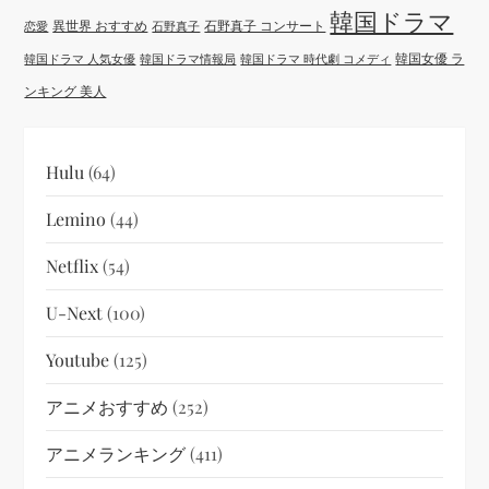
韓国ドラマ
異世界 おすすめ
石野真子 コンサート
恋愛
石野真子
韓国女優 ラ
韓国ドラマ 人気女優
韓国ドラマ情報局
韓国ドラマ 時代劇 コメディ
ンキング 美人
Hulu
(64)
Lemino
(44)
Netflix
(54)
U-Next
(100)
Youtube
(125)
アニメおすすめ
(252)
アニメランキング
(411)