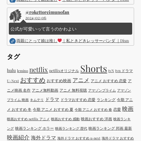
@rokettoreimunofan
2024-02-06
公式が可愛いって言うのかわよい
両親にとって娘は推し
｜私ときどきレッサーパンダ ｜Disney (
タグ
Shorts
netflix
hulu
netflixオリジナル
tvN
tvn ドラマ
lemino
おすすめ
アニメ
おすすめ映画
アニメ おすすめ 恋愛
ア
U-Next
ニメ映画 名作
アニメ無料動画
アニメ 無料視聴
アマゾンプライム
アマゾン
ドラマ
ドラマおすすめ 恋愛
ランキング
今期 アニ
プライム 映画
キムテリ
映画
メ おすすめ 冬
今期 アニメ おすすめ 夏
恋愛
今期 アニメ おすすめ 春
映画おすすめ 洋画
映画おすすめ netflix アニメ
映画おすすめ 感動
映画ランキ
映画ランキング ホラー
映画ランキング 邦画 最新
ング
映画ランキング 歴代
映画紹介
海外ドラマ
海外ドラマ おすすめ u-next
海外ドラマ おすすめ