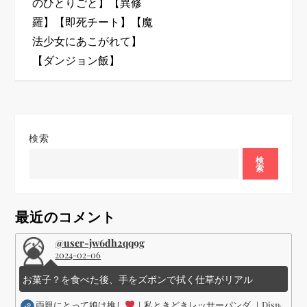
のひとりごと】【異修
ゲ
羅】【即死チート】【魔
法少女にあこがれて】
ー
【ダンジョン飯】
シ
ョ
検索
ン
検
索
最近のコメント
@user-jw6dh2qq9g
2024-02-06
お菓子？を食べた後、手をズボンで拭く仕草がリアル
両親にとって娘は推し
｜私ときどきレッサーパンダ ｜Disney (