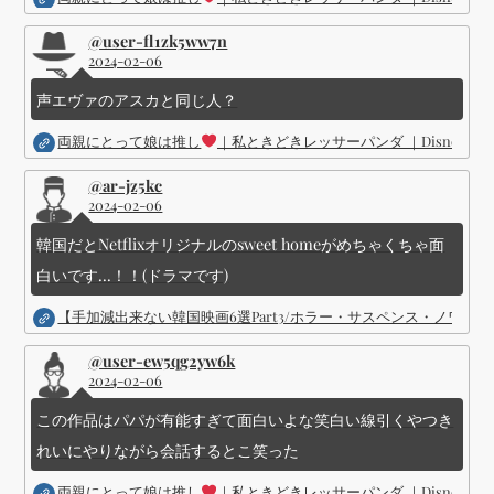
@user-fl1zk5ww7n
2024-02-06
声エヴァのアスカと同じ人？
両親にとって娘は推し
｜私ときどきレッサーパンダ ｜Disney (
@ar-jz5kc
2024-02-06
韓国だとNetflixオリジナルのsweet homeがめちゃくちゃ面
白いです...！！(ドラマです)
【手加減出来ない韓国映画6選Part3/ホラー・サスペンス・ノワ
@user-ew5qg2yw6k
2024-02-06
この作品はパパが有能すぎて面白いよな笑白い線引くやつき
れいにやりながら会話するとこ笑った
両親にとって娘は推し
｜私ときどきレッサーパンダ ｜Disney (