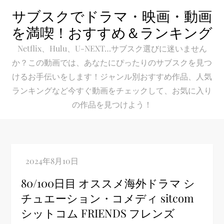
Skip
サブスクでドラマ・映画・動画
to
を満喫！おすすめ＆ランキング
content
Netflix、Hulu、U-NEXT…サブスク選びに迷いません
か？この動画では、あなたにぴったりのサブスクを見つ
けるお手伝いをします！ジャンル別おすすめ作品、人気
ランキングなど今すぐ動画をチェックして、お気に入り
の作品を見つけよう！
80/100日目 オススメ海外ドラマ シ
チュエーション・コメディ sitcom
シットコム FRIENDS フレンズ