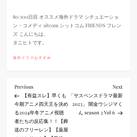
80/100日目 オススメ海外ドラマ シチュエーショ
ン・コメディ sitcom シットコム FRIENDS フレン
ズ こんにちは。
タニヒトです。
海外ドラマおすすめ
投
Previous
Next
Previous
Next
Post
Post
【有益スレ】早くも
「サスペンスドラマ最新
稿
今期アニメ四天王を決め
2023」 闇金ウシジマく
る2024年冬アニメ視聴
ん season 2 Vol 6
ナ
者たちの反応集！！【葬
ビ
送のフリーレン】【薬屋