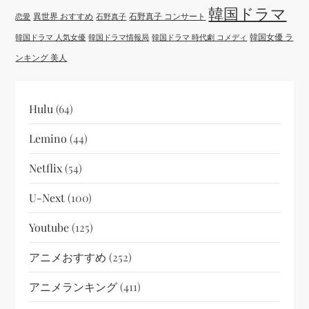
韓国ドラマ
異世界 おすすめ
石野真子 コンサート
恋愛
石野真子
韓国女優 ラ
韓国ドラマ 人気女優
韓国ドラマ情報局
韓国ドラマ 時代劇 コメディ
ンキング 美人
Hulu
(64)
Lemino
(44)
Netflix
(54)
U-Next
(100)
Youtube
(125)
アニメおすすめ
(252)
アニメランキング
(411)