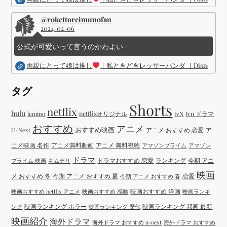
@rokettoreimunofan
2024-02-06
公式が可愛いって言うのかわよい
両親にとって娘は推し
｜私ときどきレッサーパンダ ｜Disney (
タグ
Shorts
netflix
hulu
netflixオリジナル
tvN
tvn ドラマ
lemino
おすすめ
アニメ
おすすめ映画
アニメ おすすめ 恋愛
ア
U-Next
ニメ映画 名作
アニメ無料動画
アニメ 無料視聴
アマゾンプライム
アマゾン
ドラマ
ドラマおすすめ 恋愛
ランキング
今期 アニ
プライム 映画
キムテリ
映画
メ おすすめ 冬
今期 アニメ おすすめ 夏
恋愛
今期 アニメ おすすめ 春
映画おすすめ 洋画
映画おすすめ netflix アニメ
映画おすすめ 感動
映画ランキ
映画ランキング ホラー
映画ランキング 邦画 最新
ング
映画ランキング 歴代
映画紹介
海外ドラマ
海外ドラマ おすすめ u-next
海外ドラマ おすすめ