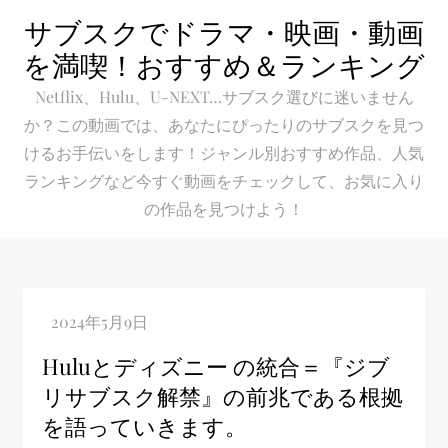
Skip
サブスクでドラマ・映画・動画
to
を満喫！おすすめ＆ランキング
content
Netflix、Hulu、U-NEXT…サブスク選びに迷いません
か？この動画では、あなたにぴったりのサブスクを見つ
けるお手伝いをします！ジャンル別おすすめ作品、人気
ランキングなど今すぐ動画をチェックして、お気に入り
の作品を見つけよう！
Huluとディズニー の統合＝『ジブ
リサブスク解禁』の前兆である根拠
を語っていきます。