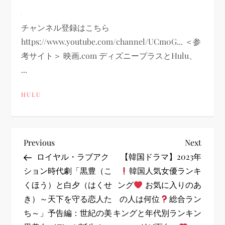
チャンネル登録はこちら
https://www.youtube.com/channel/UCm0G... ＜参
考サイト＞ 映画.com ディズニープラスとHulu、
...
HULU
投
Previous
Next
Previous
Next
Post
Post
ロイヤル・ラブアク
【韓国ドラマ】2023年
稿
ション時代劇「黒豊（こ
韓国人気女優ランキ
くほう）と白夕（はくせ
ング
お気に入りのあ
ナ
き）～天下を守る恋人た
の人は何位
総合ラン
ビ
ち～」予告編：世紀の美
キングと年代別ランキン