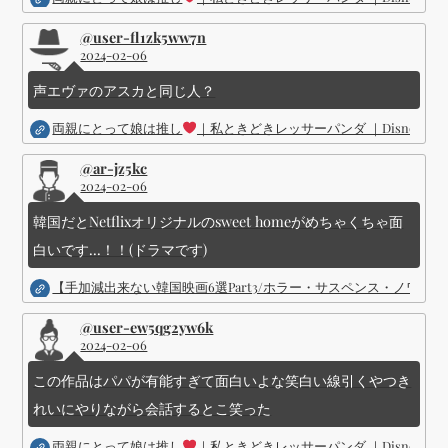
@user-fl1zk5ww7n
2024-02-06
声エヴァのアスカと同じ人？
両親にとって娘は推し
｜私ときどきレッサーパンダ ｜Disney (
@ar-jz5kc
2024-02-06
韓国だとNetflixオリジナルのsweet homeがめちゃくちゃ面
白いです...！！(ドラマです)
【手加減出来ない韓国映画6選Part3/ホラー・サスペンス・ノワ
@user-ew5qg2yw6k
2024-02-06
この作品はパパが有能すぎて面白いよな笑白い線引くやつき
れいにやりながら会話するとこ笑った
両親にとって娘は推し
｜私ときどきレッサーパンダ ｜Disney (