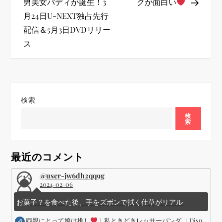
男美女バディが誕生！3
グが面白い
ゲ
月24日U-NEXT独占先行
配信＆5月3日DVDリリー
ー
ス
シ
ョ
検索
ン
検
索
最近のコメント
@user-jw6dh2qq9g
2024-02-06
お菓子？を食べた後、手をズボンで拭く仕草がリアル
両親にとって娘は推し
｜私ときどきレッサーパンダ ｜Disney (